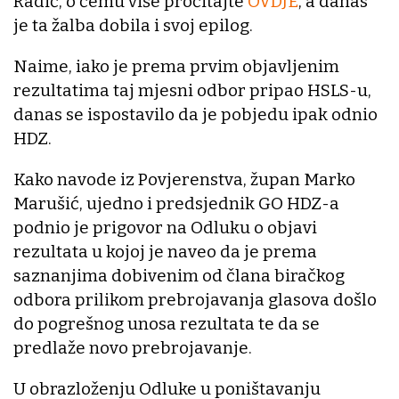
Radić, o čemu više pročitajte
OVDJE
, a danas
je ta žalba dobila i svoj epilog.
Naime, iako je prema prvim objavljenim
rezultatima taj mjesni odbor pripao HSLS-u,
danas se ispostavilo da je pobjedu ipak odnio
HDZ.
Kako navode iz Povjerenstva, župan Marko
Marušić, ujedno i predsjednik GO HDZ-a
podnio je prigovor na Odluku o objavi
rezultata u kojoj je naveo da je prema
saznanjima dobivenim od člana biračkog
odbora prilikom prebrojavanja glasova došlo
do pogrešnog unosa rezultata te da se
predlaže novo prebrojavanje.
U obrazloženju Odluke u poništavanju