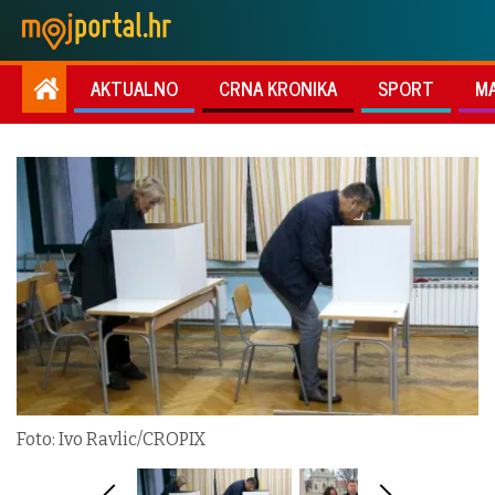
AKTUALNO
CRNA KRONIKA
SPORT
M
Foto: Ivo Ravlic/CROPIX