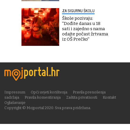
ZA SIGURNU ŠKOLU
Škole pozivaju:
''Dođite danas u 18
sati i zajedno s nama
odajte počast žrtvama
iz OŠ Prečko''
Impressum
Opći uvjeti korištenja
Pravila prenošenja
sadržaja
Pravila komentiranja
Zaštita privatnosti
Kontakt
Oglašavanje
Copyright © Mojportal 2020. Sva prava pridržana.