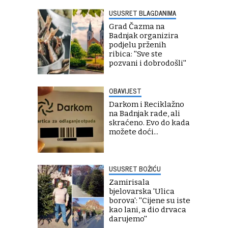
USUSRET BLAGDANIMA
Grad Čazma na
Badnjak organizira
podjelu prženih
ribica: ''Sve ste
pozvani i dobrodošli''
OBAVIJEST
Darkom i Reciklažno
na Badnjak rade, ali
skraćeno. Evo do kada
možete doći...
USUSRET BOŽIĆU
Zamirisala
bjelovarska 'Ulica
borova': ''Cijene su iste
kao lani, a dio drvaca
darujemo''