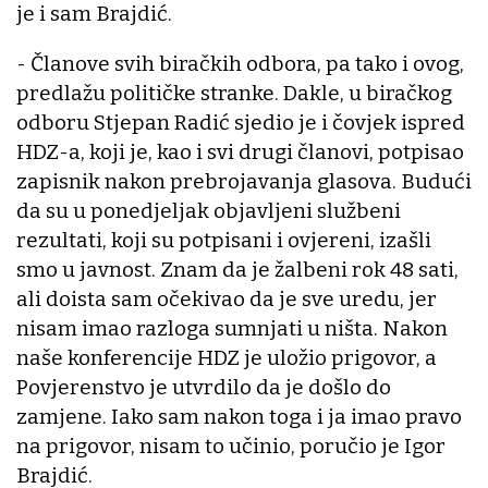
je i sam Brajdić.
- Članove svih biračkih odbora, pa tako i ovog,
predlažu političke stranke. Dakle, u biračkog
odboru Stjepan Radić sjedio je i čovjek ispred
HDZ-a, koji je, kao i svi drugi članovi, potpisao
zapisnik nakon prebrojavanja glasova. Budući
da su u ponedjeljak objavljeni službeni
rezultati, koji su potpisani i ovjereni, izašli
smo u javnost. Znam da je žalbeni rok 48 sati,
ali doista sam očekivao da je sve uredu, jer
nisam imao razloga sumnjati u ništa. Nakon
naše konferencije HDZ je uložio prigovor, a
Povjerenstvo je utvrdilo da je došlo do
zamjene. Iako sam nakon toga i ja imao pravo
na prigovor, nisam to učinio, poručio je Igor
Brajdić.