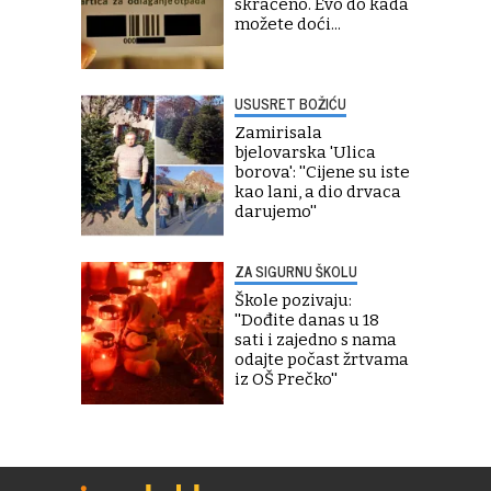
skraćeno. Evo do kada
možete doći...
USUSRET BOŽIĆU
Zamirisala
bjelovarska 'Ulica
borova': ''Cijene su iste
kao lani, a dio drvaca
darujemo''
ZA SIGURNU ŠKOLU
Škole pozivaju:
''Dođite danas u 18
sati i zajedno s nama
odajte počast žrtvama
iz OŠ Prečko''