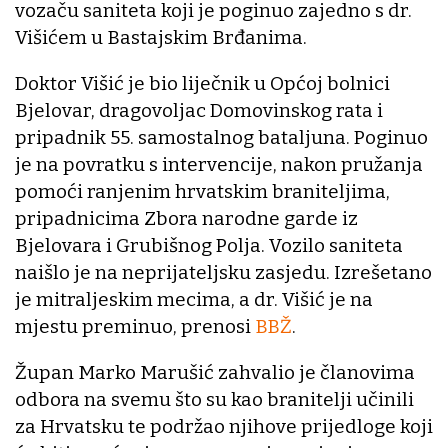
vozaču saniteta koji je poginuo zajedno s dr.
Višićem u Bastajskim Brđanima.
Doktor Višić je bio liječnik u Općoj bolnici
Bjelovar, dragovoljac Domovinskog rata i
pripadnik 55. samostalnog bataljuna. Poginuo
je na povratku s intervencije, nakon pružanja
pomoći ranjenim hrvatskim braniteljima,
pripadnicima Zbora narodne garde iz
Bjelovara i Grubišnog Polja. Vozilo saniteta
naišlo je na neprijateljsku zasjedu. Izrešetano
je mitraljeskim mecima, a dr. Višić je na
mjestu preminuo, prenosi
BBŽ
.
Župan Marko Marušić zahvalio je članovima
odbora na svemu što su kao branitelji učinili
za Hrvatsku te podržao njihove prijedloge koji