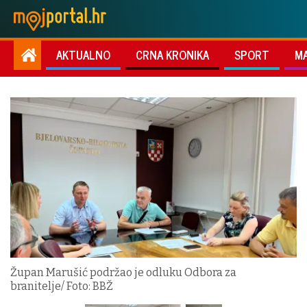
AKTUALNO
CRNA KRONIKA
SPORT
M
Župan Marušić podržao je odluku Odbora za
branitelje/ Foto: BBŽ