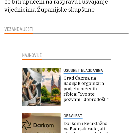
će biti upućeni na raspravu i usvajanje
vijećnicima Županijske skupštine
VEZANE VIJESTI
NAJNOVIJE
USUSRET BLAGDANIMA
Grad Čazma na
Badnjak organizira
podjelu prženih
ribica: ''Sve ste
pozvani i dobrodošli''
OBAVIJEST
Darkom i Reciklažno
na Badnjak rade, ali