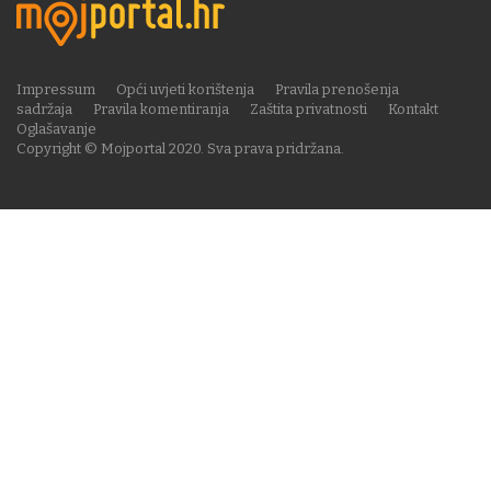
Impressum
Opći uvjeti korištenja
Pravila prenošenja
sadržaja
Pravila komentiranja
Zaštita privatnosti
Kontakt
Oglašavanje
Copyright © Mojportal 2020. Sva prava pridržana.