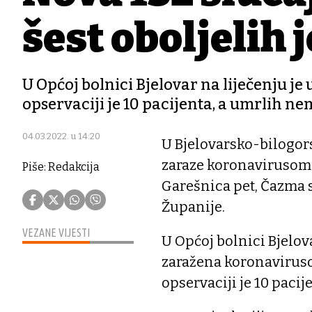
šest oboljelih 
U Općoj bolnici Bjelovar na liječenju 
opservaciji je 10 pacijenta, a umrlih n
04.03.2022. u 14:20
U Bjelovarsko-bilogors
zaraze koronavirusom i 
Piše: Redakcija
Garešnica pet, Čazma se
Županije.
VEZANE VIJESTI
U Općoj bolnici Bjelov
zaražena koronavirusom
opservaciji je 10 paci