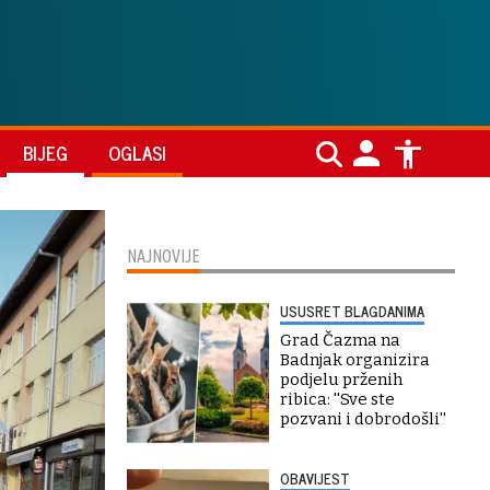
BIJEG
OGLASI
NAJNOVIJE
USUSRET BLAGDANIMA
Grad Čazma na
Badnjak organizira
podjelu prženih
ribica: ''Sve ste
pozvani i dobrodošli''
OBAVIJEST