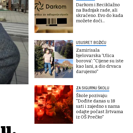
Darkom i Reciklažno
na Badnjak rade, ali
skraćeno. Evo do kada
možete doći...
USUSRET BOŽIĆU
Zamirisala
bjelovarska 'Ulica
borova': ''Cijene su iste
kao lani, a dio drvaca
darujemo''
ZA SIGURNU ŠKOLU
Škole pozivaju:
''Dođite danas u 18
sati i zajedno s nama
odajte počast žrtvama
iz OŠ Prečko''
u,