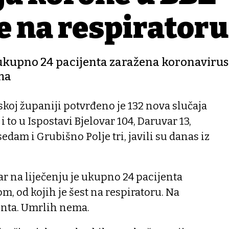
je na respiratoru
je ukupno 24 pacijenta zaražena koronaviru
ema
koj županiji potvrđeno je 132 nova slučaja
to u Ispostavi Bjelovar 104, Daruvar 13,
dam i Grubišno Polje tri, javili su danas iz
ar na liječenju je ukupno 24 pacijenta
, od kojih je šest na respiratoru. Na
jenta. Umrlih nema.