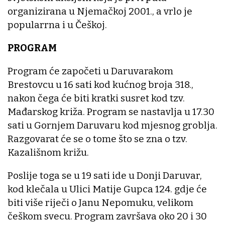
organizirana u Njemačkoj 2001., a vrlo je
popularrna i u Češkoj.
PROGRAM
Program će započeti u Daruvarakom
Brestovcu u 16 sati kod kućnog broja 318.,
nakon čega će biti kratki susret kod tzv.
Mađarskog križa. Program se nastavlja u 17.30
sati u Gornjem Daruvaru kod mjesnog groblja.
Razgovarat će se o tome što se zna o tzv.
Kazališnom križu.
Poslije toga se u 19 sati ide u Donji Daruvar,
kod klečala u Ulici Matije Gupca 124. gdje će
biti više riječi o Janu Nepomuku, velikom
češkom svecu. Program završava oko 20 i 30