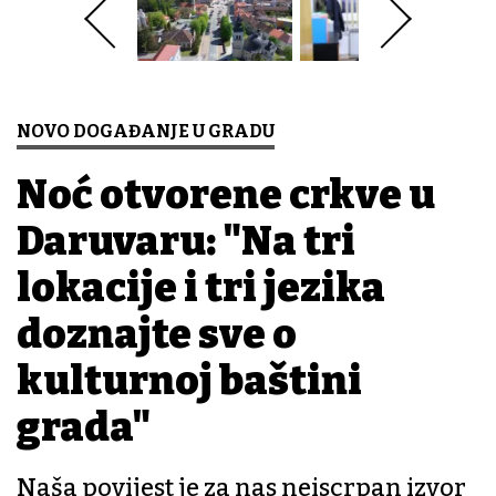
NOVO DOGAĐANJE U GRADU
Noć otvorene crkve u
Daruvaru: "Na tri
lokacije i tri jezika
doznajte sve o
kulturnoj baštini
grada"
Naša povijest je za nas neiscrpan izvor