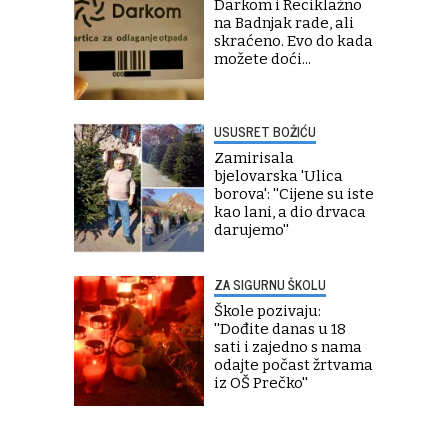
Darkom i Reciklažno
na Badnjak rade, ali
skraćeno. Evo do kada
možete doći...
USUSRET BOŽIĆU
Zamirisala
bjelovarska 'Ulica
borova': ''Cijene su iste
kao lani, a dio drvaca
darujemo''
ZA SIGURNU ŠKOLU
Škole pozivaju:
''Dođite danas u 18
sati i zajedno s nama
odajte počast žrtvama
iz OŠ Prečko''