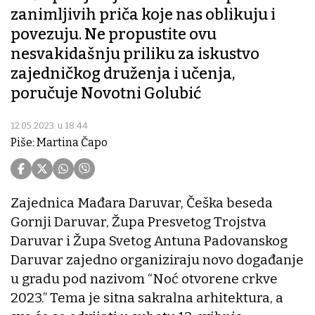
zanimljivih priča koje nas oblikuju i
povezuju. Ne propustite ovu
nesvakidašnju priliku za iskustvo
zajedničkog druženja i učenja,
poručuje Novotni Golubić
12.05.2023. u 18:44
Piše: Martina Čapo
Zajednica Mađara Daruvar, Češka beseda
Gornji Daruvar, Župa Presvetog Trojstva
Daruvar i Župa Svetog Antuna Padovanskog
Daruvar zajedno organiziraju novo događanje
u gradu pod nazivom “Noć otvorene crkve
2023.” Tema je sitna sakralna arhitektura, a