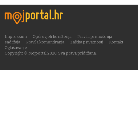
Impressum
Opći uvjeti korištenja
Pravila prenošenja
sadržaja
Pravila komentiranja
Zaštita privatnosti
Kontakt
Oglašavanje
Copyright © Mojportal 2020. Sva prava pridržana.