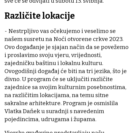
sve će se odvijati u subotu 13. svibnja.
Različite lokacije
- Nestrpljivo vas očekujemo i veselimo se
našem susretu na Noći otvorene crkve 2023.
Ovo događanje je sjajan način da se povežemo
i proslavimo svoju vjeru, vrijednosti,
zajedničku baštinu i lokalnu kulturu.
Ovogodišnji događaj će biti na tri jezika, što je
divno. U program će se uključiti različite
zajednice sa svojim kulturnim posebnostima,
na različitim lokacijama, na temu sitne
sakralne arhitekture. Program je osmislila
Vlatka Daňek u suradnji s navedenim
pojedincima, udrugama i župama.
Vjerske građevine predstavljaju našu