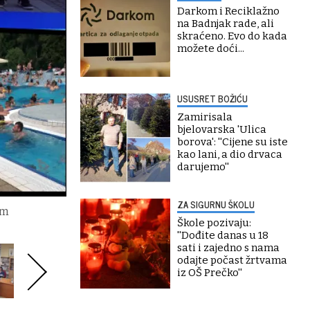
Darkom i Reciklažno
na Badnjak rade, ali
skraćeno. Evo do kada
možete doći...
USUSRET BOŽIĆU
Zamirisala
bjelovarska 'Ulica
borova': ''Cijene su iste
kao lani, a dio drvaca
darujemo''
ZA SIGURNU ŠKOLU
im
Škole pozivaju:
''Dođite danas u 18
sati i zajedno s nama
odajte počast žrtvama
iz OŠ Prečko''