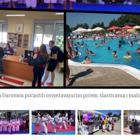
a Daruvara počastili osvježavajućim pićem, slasticama i mal