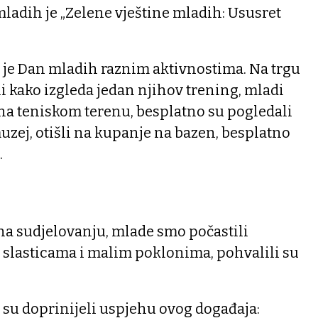
dih je „Zelene vještine mladih: Ususret
o je Dan mladih raznim aktivnostima. Na trgu
li kako izgleda jedan njihov trening, mladi
 na teniskom terenu, besplatno su pogledali
muzej, otišli na kupanje na bazen, besplatno
.
na sudjelovanju, mlade smo počastili
 slasticama i malim poklonima, pohvalili su
i su doprinijeli uspjehu ovog događaja: