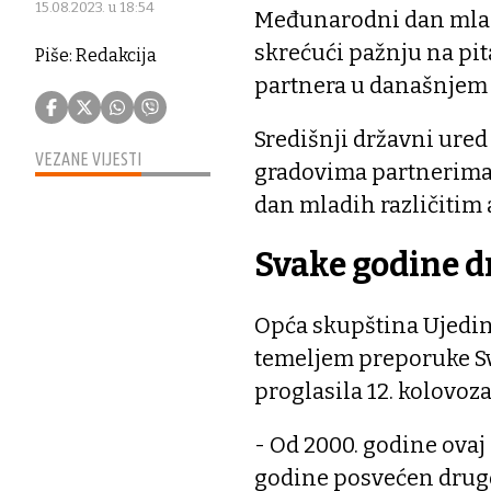
15.08.2023. u 18:54
Međunarodni dan mladi
skrećući pažnju na pit
Piše: Redakcija
partnera u današnjem
Središnji državni ured
VEZANE VIJESTI
gradovima partnerima m
dan mladih različitim
Svake godine d
Opća skupština Ujedin
temeljem preporuke Sv
proglasila 12. kolov
- Od 2000. godine ovaj
godine posvećen drugo