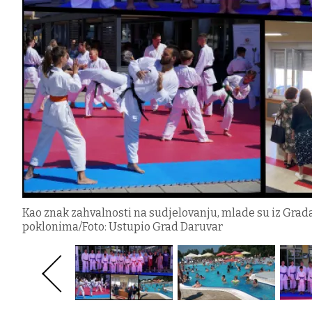
Kao znak zahvalnosti na sudjelovanju, mlade su iz Grad
poklonima/Foto: Ustupio Grad Daruvar