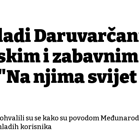
adi Daruvarčan
tskim i zabavnim
"Na njima svijet
 pohvalili su se kako su povodom Međunaro
mladih korisnika