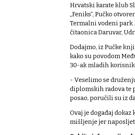
Hrvatski karate klub S
„Feniks“, Pučko otvore
Termalni vodeni park 
čitaonica Daruvar, Ud
Dodajmo, iz Pučke knji
kako su povodom Među
30-ak mladih korisnik
- Veselimo se druženju 
diplomskih radova te 
posao, poručili su iz 
Ovaj je događaj dokaz k
mišljenje jer naposljet