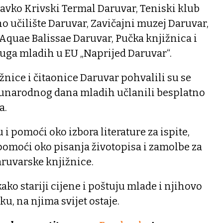
lavko Krivski Termal Daruvar, Teniski klub
no učilište Daruvar, Zavičajni muzej Daruvar,
Aquae Balissae Daruvar, Pučka knjižnica i
ruga mladih u EU „Naprijed Daruvar“.
žnice i čitaonice Daruvar pohvalili su se
narodnog dana mladih učlanili besplatno
a.
i pomoći oko izbora literature za ispite,
pomoći oko pisanja životopisa i zamolbe za
daruvarske knjižnice.
ako stariji cijene i poštuju mlade i njihovo
ku, na njima svijet ostaje.