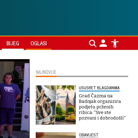
BIJEG
OGLASI
NAJNOVIJE
USUSRET BLAGDANIMA
Grad Čazma na
Badnjak organizira
podjelu prženih
ribica: ''Sve ste
pozvani i dobrodošli''
OBAVIJEST