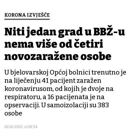
KORONA IZVJEŠĆE
Niti jedan grad u BBŽ-u
nema više od četiri
novozaražene osobe
U bjelovarskoj Općoj bolnici trenutno je
na liječenju 41 pacijent zaražen
koronavirusom, od kojih je dvoje na
respiratoru, a 16 pacijenata je na
opservaciji. U samoizolaciji su 383
osobe
02.02.2021. u 08:54