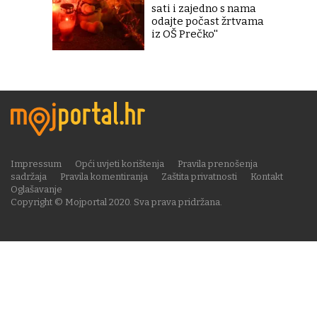
sati i zajedno s nama
odajte počast žrtvama
iz OŠ Prečko''
Impressum
Opći uvjeti korištenja
Pravila prenošenja
sadržaja
Pravila komentiranja
Zaštita privatnosti
Kontakt
Oglašavanje
Copyright © Mojportal 2020. Sva prava pridržana.