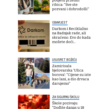
podjelu prženih
ribica: ''Sve ste
pozvani i dobrodošli''
OBAVIJEST
Darkom i Reciklažno
na Badnjak rade, ali
skraćeno. Evo do kada
možete doći...
USUSRET BOŽIĆU
Zamirisala
bjelovarska 'Ulica
borova': ''Cijene su iste
kao lani, a dio drvaca
darujemo''
ZA SIGURNU ŠKOLU
Škole pozivaju:
''Dođite danas u 18