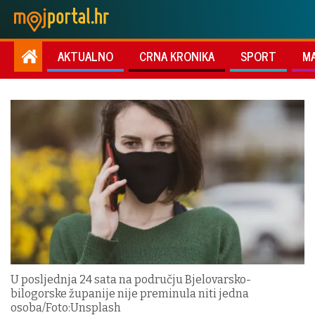
AKTUALNO
CRNA KRONIKA
SPORT
M
U posljednja 24 sata na području Bjelovarsko-
bilogorske županije nije preminula niti jedna
osoba/Foto:Unsplash