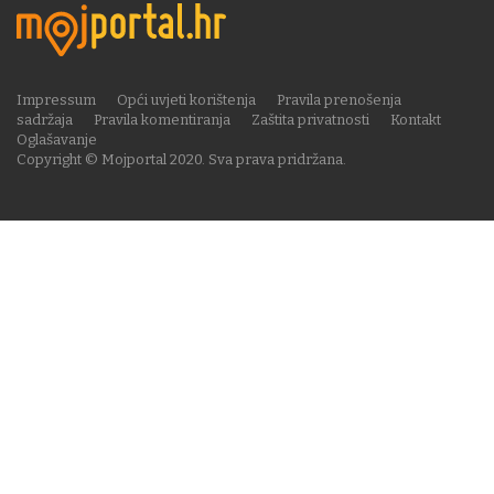
Impressum
Opći uvjeti korištenja
Pravila prenošenja
sadržaja
Pravila komentiranja
Zaštita privatnosti
Kontakt
Oglašavanje
Copyright © Mojportal 2020. Sva prava pridržana.