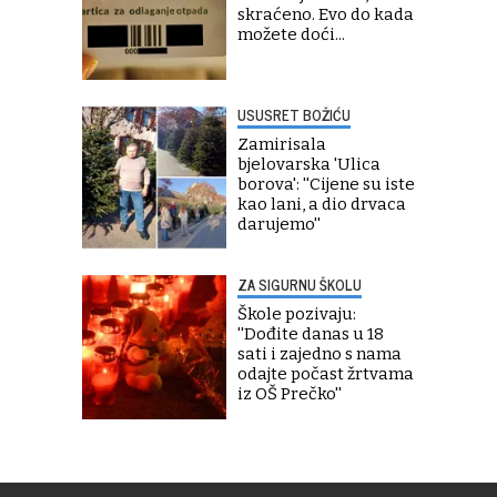
skraćeno. Evo do kada
možete doći...
USUSRET BOŽIĆU
Zamirisala
bjelovarska 'Ulica
borova': ''Cijene su iste
kao lani, a dio drvaca
darujemo''
ZA SIGURNU ŠKOLU
Škole pozivaju:
''Dođite danas u 18
sati i zajedno s nama
odajte počast žrtvama
iz OŠ Prečko''