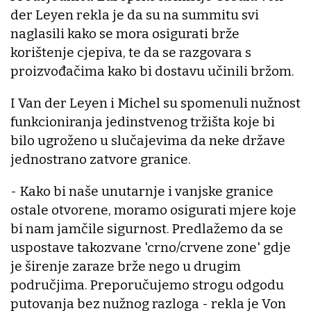
der Leyen rekla je da su na summitu svi
naglasili kako se mora osigurati brže
korištenje cjepiva, te da se razgovara s
proizvođačima kako bi dostavu učinili bržom.
I Van der Leyen i Michel su spomenuli nužnost
funkcioniranja jedinstvenog tržišta koje bi
bilo ugroženo u slučajevima da neke države
jednostrano zatvore granice.
- Kako bi naše unutarnje i vanjske granice
ostale otvorene, moramo osigurati mjere koje
bi nam jamčile sigurnost. Predlažemo da se
uspostave takozvane 'crno/crvene zone' gdje
je širenje zaraze brže nego u drugim
područjima. Preporučujemo strogu odgodu
putovanja bez nužnog razloga - rekla je Von