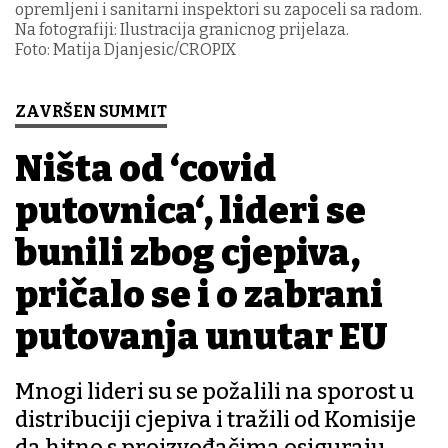
opremljeni i sanitarni inspektori su zapoceli sa radom.
Na fotografiji: Ilustracija granicnog prijelaza.
Foto: Matija Djanjesic/CROPIX
ZAVRŠEN SUMMIT
Ništa od ‘covid
putovnica‘, lideri se
bunili zbog cjepiva,
pričalo se i o zabrani
putovanja unutar EU
Mnogi lideri su se požalili na sporost u
distribuciji cjepiva i tražili od Komisije
da hitno s proizvođačima osiguraju