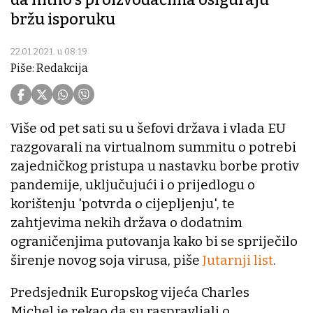
bržu isporuku
22.01.2021. u 08:19
Piše: Redakcija
Više od pet sati su u šefovi država i vlada EU
razgovarali na virtualnom summitu o potrebi
zajedničkog pristupa u nastavku borbe protiv
pandemije, uključujući i o prijedlogu o
korištenju 'potvrda o cijepljenju', te
zahtjevima nekih država o dodatnim
ograničenjima putovanja kako bi se spriječilo
širenje novog soja virusa, piše
Jutarnji list
.
Predsjednik Europskog vijeća Charles
Michel je rekao da su raspravljali o