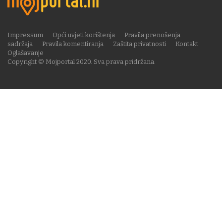
Impressum
Opći uvjeti korištenja
Pravila prenošenja
sadržaja
Pravila komentiranja
Zaštita privatnosti
Kontakt
Oglašavanje
Copyright © Mojportal 2020. Sva prava pridržana.