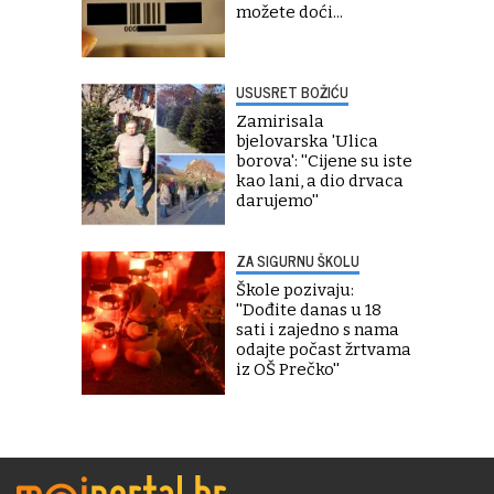
možete doći...
USUSRET BOŽIĆU
Zamirisala
bjelovarska 'Ulica
borova': ''Cijene su iste
kao lani, a dio drvaca
darujemo''
ZA SIGURNU ŠKOLU
Škole pozivaju:
''Dođite danas u 18
sati i zajedno s nama
odajte počast žrtvama
iz OŠ Prečko''