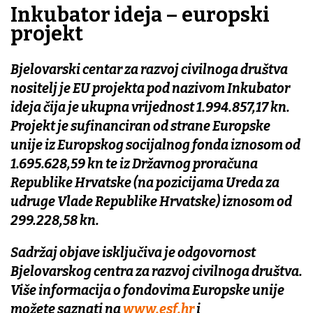
Inkubator ideja – europski
projekt
Bjelovarski centar za razvoj civilnoga društva
nositelj je EU projekta pod nazivom Inkubator
ideja čija je ukupna vrijednost 1.994.857,17 kn.
Projekt je sufinanciran od strane Europske
unije iz Europskog socijalnog fonda iznosom od
1.695.628,59 kn te iz Državnog proračuna
Republike Hrvatske (na pozicijama Ureda za
udruge Vlade Republike Hrvatske) iznosom od
299.228,58 kn.
Sadržaj objave isključiva je odgovornost
Bjelovarskog centra za razvoj civilnoga društva.
Više informacija o fondovima Europske unije
možete saznati na
www.esf.hr
i