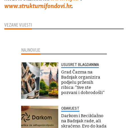
www.strukturnifondovi.hr
.
VEZANE VIJESTI
NAJNOVIJE
USUSRET BLAGDANIMA
Grad Čazma na
Badnjak organizira
podjelu prženih
ribica: ''Sve ste
pozvani i dobrodošli''
OBAVIJEST
Darkom i Reciklažno
na Badnjak rade, ali
skraćeno. Evo do kada