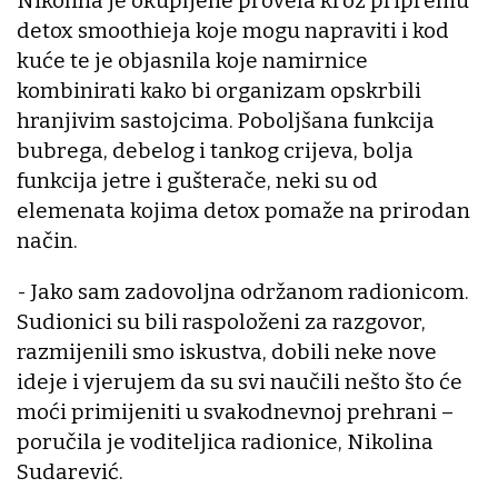
Nikolina je okupljene provela kroz pripremu
detox smoothieja koje mogu napraviti i kod
kuće te je objasnila koje namirnice
kombinirati kako bi organizam opskrbili
hranjivim sastojcima. Poboljšana funkcija
bubrega, debelog i tankog crijeva, bolja
funkcija jetre i gušterače, neki su od
elemenata kojima detox pomaže na prirodan
način.
- Jako sam zadovoljna održanom radionicom.
Sudionici su bili raspoloženi za razgovor,
razmijenili smo iskustva, dobili neke nove
ideje i vjerujem da su svi naučili nešto što će
moći primijeniti u svakodnevnoj prehrani –
poručila je voditeljica radionice, Nikolina
Sudarević.