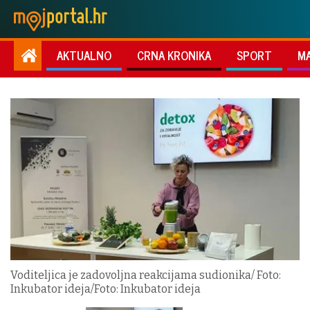
AKTUALNO
CRNA KRONIKA
SPORT
M
Voditeljica je zadovoljna reakcijama sudionika/ Foto:
Inkubator ideja/Foto: Inkubator ideja