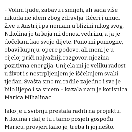
- Volim ljude, zabavu i smijeh, ali sada više
nikuda ne idem zbog zdravlja. Kćeri i unuci
žive u Austriji pa nemam u blizini nikog svog.
Nikolina je ta koja mi donosi vedrinu, a ja je
dočekam kao svoje dijete. Puno mi pomogne,
obavi kupnju, opere podove, ali meni je u
cijeloj priči najvažniji razgovor, njezina
pozitivna energija. Unijela mi je veliku radost
u život i s nestrpljenjem je iščekujem svaki
tjedan. Svašta smo mi radile zajedno i sve je
bilo lijepo i sa srcem – kazala nam je korisnica
Marica Mihalinac.
Iako je u svibnju prestala raditi na projektu,
Nikolina i dalje tu i tamo posjeti gospođu
Maricu, provjeri kako je, treba li joj nešto.