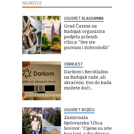
NAJNOVIJE
USUSRET BLAGDANIMA
Grad Čazma na
Badnjak organizira
podjelu prženih
ribica: ''Sve ste
pozvani i dobrodošli''
OBAVIJEST
Darkom i Reciklažno
na Badnjak rade, ali
skraćeno. Evo do kada
možete doći...
USUSRET BOŽIĆU
Zamirisala
bjelovarska 'Ulica
borova': ''Cijene su iste
kao lani, a dio drvaca