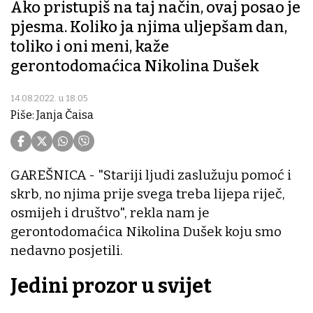
Ako pristupiš na taj način, ovaj posao je
pjesma. Koliko ja njima uljepšam dan,
toliko i oni meni, kaže
gerontodomaćica Nikolina Dušek
14.08.2022. u 18:05
Piše: Janja Čaisa
GAREŠNICA - "Stariji ljudi zaslužuju pomoć i
skrb, no njima prije svega treba lijepa riječ,
osmijeh i društvo", rekla nam je
gerontodomaćica Nikolina Dušek koju smo
nedavno posjetili.
Jedini prozor u svijet