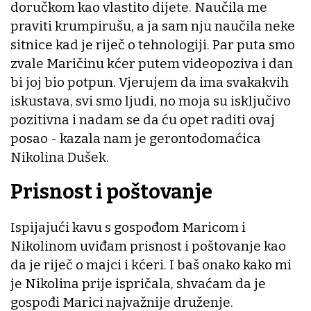
doručkom kao vlastito dijete. Naučila me
praviti krumpirušu, a ja sam nju naučila neke
sitnice kad je riječ o tehnologiji. Par puta smo
zvale Maričinu kćer putem videopoziva i dan
bi joj bio potpun. Vjerujem da ima svakakvih
iskustava, svi smo ljudi, no moja su isključivo
pozitivna i nadam se da ću opet raditi ovaj
posao - kazala nam je gerontodomaćica
Nikolina Dušek.
Prisnost i poštovanje
Ispijajući kavu s gospođom Maricom i
Nikolinom uviđam prisnost i poštovanje kao
da je riječ o majci i kćeri. I baš onako kako mi
je Nikolina prije ispričala, shvaćam da je
gospođi Marici najvažnije druženje.