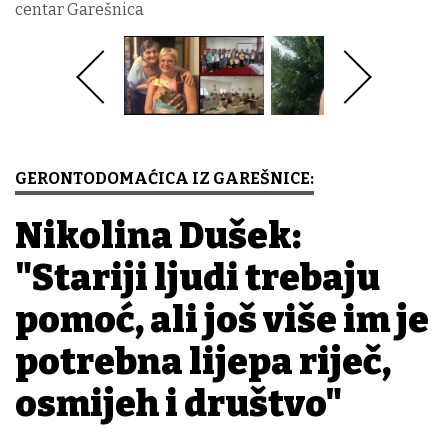
centar Garešnica
GERONTODOMAĆICA IZ GAREŠNICE:
Nikolina Dušek:
"Stariji ljudi trebaju
pomoć, ali još više im je
potrebna lijepa riječ,
osmijeh i društvo"