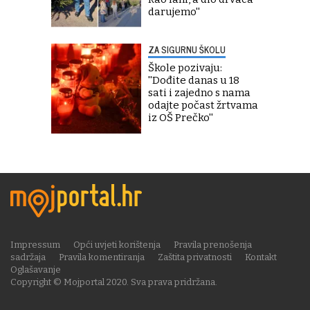
darujemo''
ZA SIGURNU ŠKOLU
Škole pozivaju:
''Dođite danas u 18
sati i zajedno s nama
odajte počast žrtvama
iz OŠ Prečko''
Impressum
Opći uvjeti korištenja
Pravila prenošenja
sadržaja
Pravila komentiranja
Zaštita privatnosti
Kontakt
Oglašavanje
Copyright © Mojportal 2020. Sva prava pridržana.