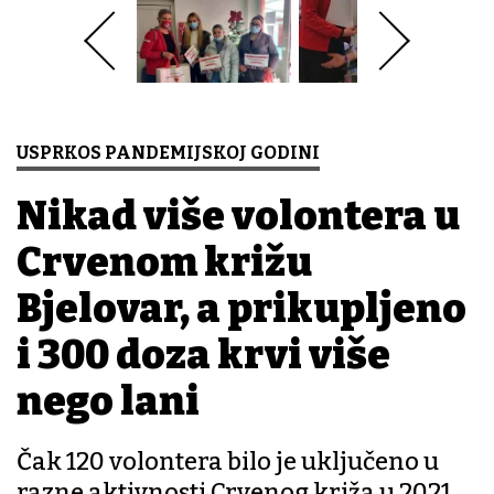
USPRKOS PANDEMIJSKOJ GODINI
Nikad više volontera u
Crvenom križu
Bjelovar, a prikupljeno
i 300 doza krvi više
nego lani
Čak 120 volontera bilo je uključeno u
razne aktivnosti Crvenog križa u 2021.