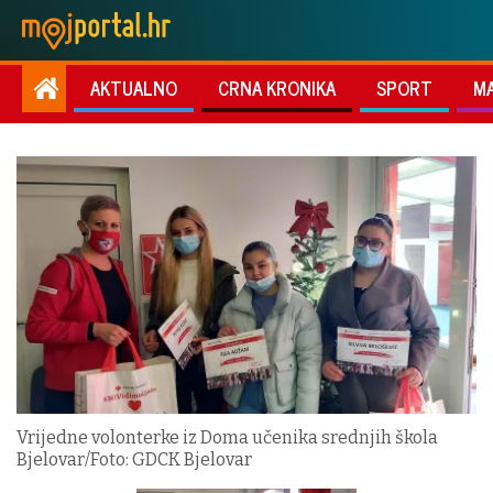
AKTUALNO
CRNA KRONIKA
SPORT
M
Vrijedne volonterke iz Doma učenika srednjih škola
Bjelovar/Foto: GDCK Bjelovar