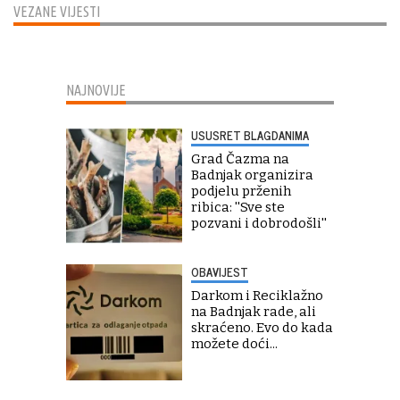
VEZANE VIJESTI
NAJNOVIJE
USUSRET BLAGDANIMA
Grad Čazma na
Badnjak organizira
podjelu prženih
ribica: ''Sve ste
pozvani i dobrodošli''
OBAVIJEST
Darkom i Reciklažno
na Badnjak rade, ali
skraćeno. Evo do kada
možete doći...