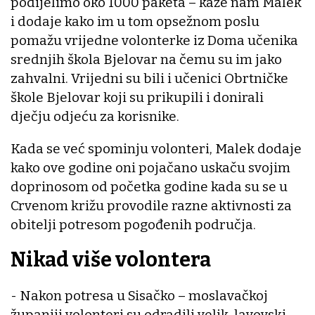
podijelimo oko 1000 paketa – kaže nam Malek
i dodaje kako im u tom opsežnom poslu
pomažu vrijedne volonterke iz Doma učenika
srednjih škola Bjelovar na čemu su im jako
zahvalni. Vrijedni su bili i učenici Obrtničke
škole Bjelovar koji su prikupili i donirali
dječju odjeću za korisnike.
Kada se već spominju volonteri, Malek dodaje
kako ove godine oni pojačano uskaču svojim
doprinosom od početka godine kada su se u
Crvenom križu provodile razne aktivnosti za
obitelji potresom pogođenih područja.
Nikad više volontera
- Nakon potresa u Sisačko – moslavačkoj
županiji volonteri su odradili velik, lavovski