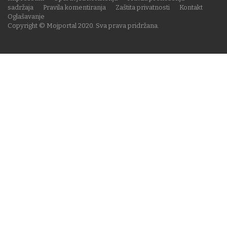
sadržaja
Pravila komentiranja
Zaštita privatnosti
Kontakt
Oglašavanje
Copyright © Mojportal 2020. Sva prava pridržana.