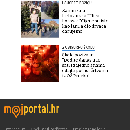
USUSRET BOŽIĆU
Zamirisala
bjelovarska 'Ulica
borova': ''Cijene su iste
kao lani, a dio drvaca
darujemo''
ZA SIGURNU ŠKOLU
Škole pozivaju:
''Dođite danas u 18
sati i zajedno s nama
odajte počast žrtvama
iz OŠ Prečko''
Impressum
Opći uvjeti korištenja
Pravila prenošenja