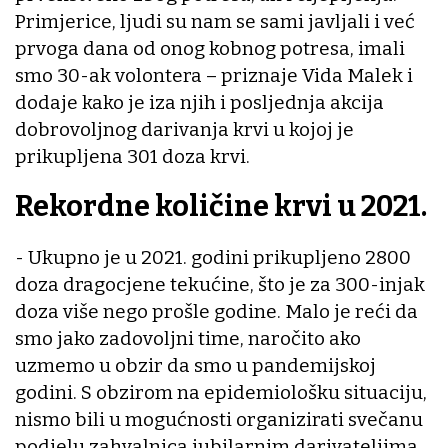
Primjerice, ljudi su nam se sami javljali i već
prvoga dana od onog kobnog potresa, imali
smo 30-ak volontera – priznaje Vida Malek i
dodaje kako je iza njih i posljednja akcija
dobrovoljnog darivanja krvi u kojoj je
prikupljena 301 doza krvi.
Rekordne količine krvi u 2021.
- Ukupno je u 2021. godini prikupljeno 2800
doza dragocjene tekućine, što je za 300-injak
doza više nego prošle godine. Malo je reći da
smo jako zadovoljni time, naročito ako
uzmemo u obzir da smo u pandemijskoj
godini. S obzirom na epidemiološku situaciju,
nismo bili u mogućnosti organizirati svečanu
podjelu zahvalnica jubilarnim darivateljima