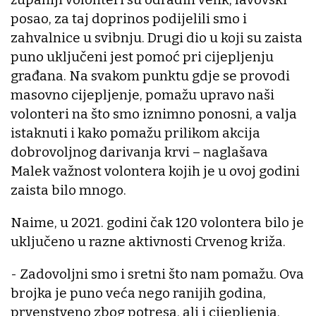
posao, za taj doprinos podijelili smo i
zahvalnice u svibnju. Drugi dio u koji su zaista
puno uključeni jest pomoć pri cijepljenju
građana. Na svakom punktu gdje se provodi
masovno cijepljenje, pomažu upravo naši
volonteri na što smo iznimno ponosni, a valja
istaknuti i kako pomažu prilikom akcija
dobrovoljnog darivanja krvi – naglašava
Malek važnost volontera kojih je u ovoj godini
zaista bilo mnogo.
Naime, u 2021. godini čak 120 volontera bilo je
uključeno u razne aktivnosti Crvenog križa.
- Zadovoljni smo i sretni što nam pomažu. Ova
brojka je puno veća nego ranijih godina,
prvenstveno zbog potresa, ali i cijepljenja.