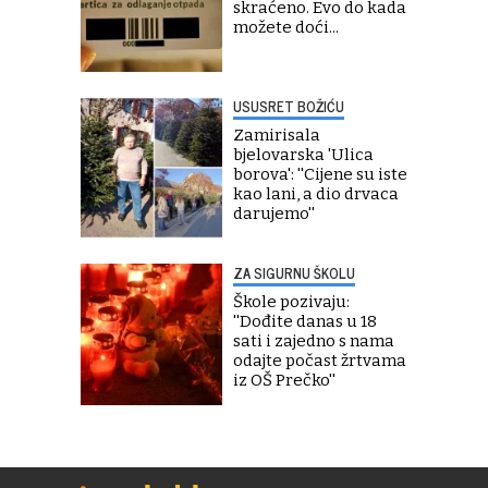
skraćeno. Evo do kada
možete doći...
USUSRET BOŽIĆU
Zamirisala
bjelovarska 'Ulica
borova': ''Cijene su iste
kao lani, a dio drvaca
darujemo''
ZA SIGURNU ŠKOLU
Škole pozivaju:
''Dođite danas u 18
sati i zajedno s nama
odajte počast žrtvama
iz OŠ Prečko''