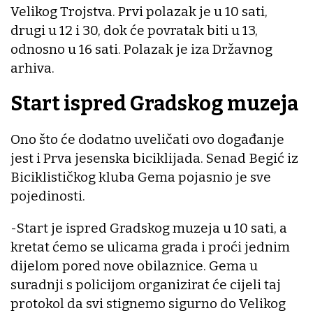
Velikog Trojstva. Prvi polazak je u 10 sati,
drugi u 12 i 30, dok će povratak biti u 13,
odnosno u 16 sati. Polazak je iza Državnog
arhiva.
Start ispred Gradskog muzeja
Ono što će dodatno uveličati ovo događanje
jest i Prva jesenska biciklijada. Senad Begić iz
Biciklističkog kluba Gema pojasnio je sve
pojedinosti.
-Start je ispred Gradskog muzeja u 10 sati, a
kretat ćemo se ulicama grada i proći jednim
dijelom pored nove obilaznice. Gema u
suradnji s policijom organizirat će cijeli taj
protokol da svi stignemo sigurno do Velikog