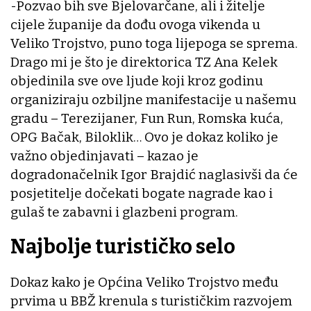
-Pozvao bih sve Bjelovarčane, ali i žitelje
cijele županije da dođu ovoga vikenda u
Veliko Trojstvo, puno toga lijepoga se sprema.
Drago mi je što je direktorica TZ Ana Kelek
objedinila sve ove ljude koji kroz godinu
organiziraju ozbiljne manifestacije u našemu
gradu – Terezijaner, Fun Run, Romska kuća,
OPG Bačak, Biloklik… Ovo je dokaz koliko je
važno objedinjavati – kazao je
dogradonačelnik Igor Brajdić naglasivši da će
posjetitelje dočekati bogate nagrade kao i
gulaš te zabavni i glazbeni program.
Najbolje turističko selo
Dokaz kako je Općina Veliko Trojstvo među
prvima u BBŽ krenula s turističkim razvojem