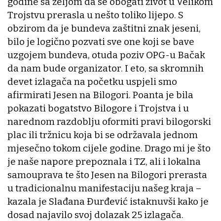
godine sa željom da se obogati život u Velikom
Trojstvu prerasla u nešto toliko lijepo. S
obzirom da je bundeva zaštitni znak jeseni,
bilo je logično pozvati sve one koji se bave
uzgojem bundeva, otuda poziv OPG-u Bačak
da nam bude organizator. I eto, sa skromnih
devet izlagača na početku uspjeli smo
afirmirati Jesen na Bilogori. Poanta je bila
pokazati bogatstvo Bilogore i Trojstva i u
narednom razdoblju oformiti pravi bilogorski
plac ili tržnicu koja bi se održavala jednom
mjesečno tokom cijele godine. Drago mi je što
je naše napore prepoznala i TZ, ali i lokalna
samouprava te što Jesen na Bilogori prerasta
u tradicionalnu manifestaciju našeg kraja –
kazala je Slađana Đurđević istaknuvši kako je
dosad najavilo svoj dolazak 25 izlagača.