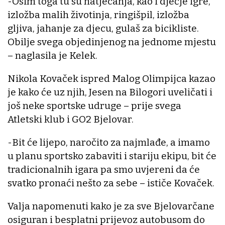
-Osim toga tu su natjecanja, kao i dječje igre,
izložba malih životinja, ringišpil, izložba
gljiva, jahanje za djecu, gulaš za bicikliste.
Obilje svega objedinjenog na jednome mjestu
– naglasila je Kelek.
Nikola Kovaček ispred Malog Olimpijca kazao
je kako će uz njih, Jesen na Bilogori uveličati i
još neke sportske udruge – prije svega
Atletski klub i GO2 Bjelovar.
-Bit će lijepo, naročito za najmlađe, a imamo
u planu sportsko zabaviti i stariju ekipu, bit će
tradicionalnih igara pa smo uvjereni da će
svatko pronaći nešto za sebe – ističe Kovaček.
Valja napomenuti kako je za sve Bjelovarčane
osiguran i besplatni prijevoz autobusom do