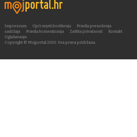
Impressum
Opći uvjeti korištenja
Pravila prenošenja
sadržaja
Pravila komentiranja
Zaštita privatnosti
Kontakt
Oglašavanje
Copyright © Mojportal 2020. Sva prava pridržana.