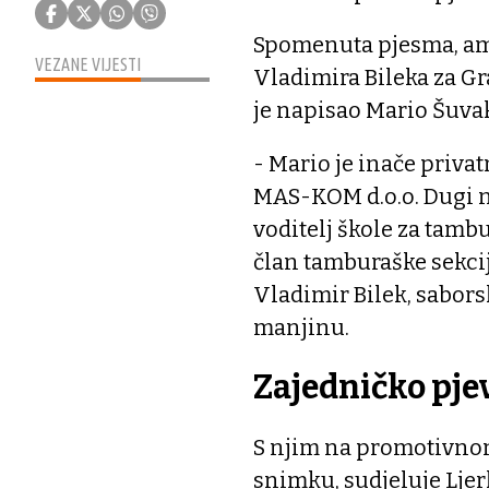
Spomenuta pjesma, ama
VEZANE VIJESTI
Vladimira Bileka za Gr
je napisao Mario Šuva
- Mario je inače priva
MAS-KOM d.o.o. Dugi ni
voditelj škole za tamb
član tamburaške sekci
Vladimir Bilek, sabors
manjinu.
Zajedničko pje
S njim na promotivn
snimku, sudjeluje Lje