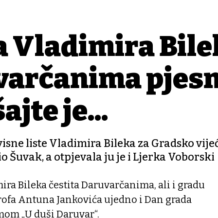
a Vladimira Bil
varčanima pjes
jte je...
sne liste Vladimira Bileka za Gradsko vije
o Šuvak, a otpjevala ju je i Ljerka Voborski
ira Bileka čestita Daruvarčanima, ali i gradu
ofa Antuna Jankovića ujedno i Dan grada
om „U duši Daruvar“.