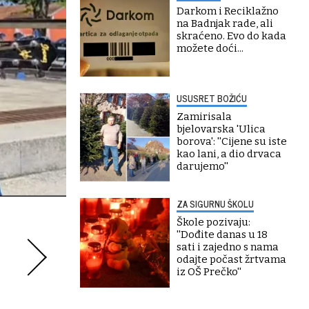
Darkom i Reciklažno
na Badnjak rade, ali
skraćeno. Evo do kada
možete doći...
USUSRET BOŽIĆU
Zamirisala
bjelovarska 'Ulica
borova': ''Cijene su iste
kao lani, a dio drvaca
darujemo''
ZA SIGURNU ŠKOLU
Škole pozivaju:
''Dođite danas u 18
sati i zajedno s nama
odajte počast žrtvama
iz OŠ Prečko''