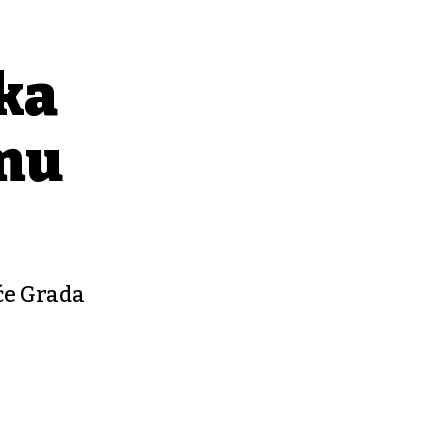
eka
mu
će Grada