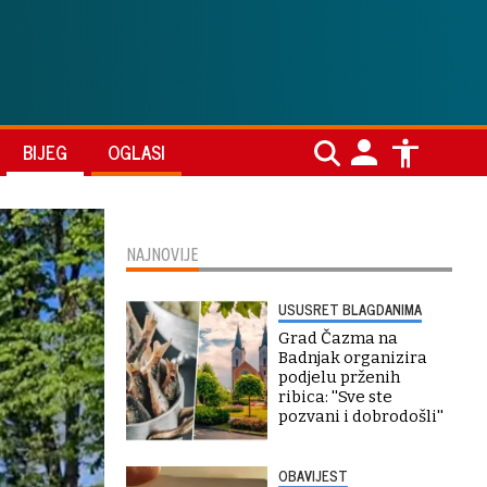
BIJEG
OGLASI
NAJNOVIJE
USUSRET BLAGDANIMA
Grad Čazma na
Badnjak organizira
podjelu prženih
ribica: ''Sve ste
pozvani i dobrodošli''
OBAVIJEST