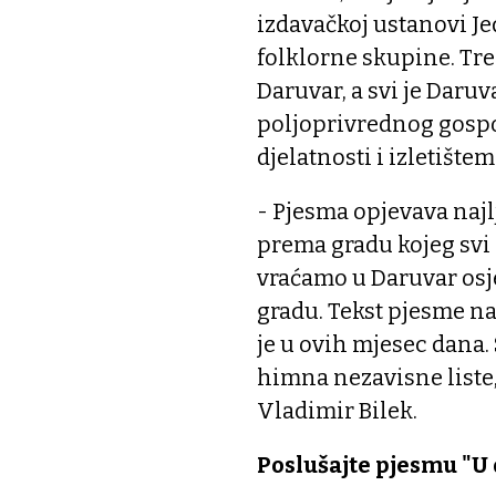
izdavačkoj ustanovi Jed
folklorne skupine. Tre
Daruvar, a svi je Daru
poljoprivrednog gospo
djelatnosti i izletištem
- Pjesma opjevava najl
prema gradu kojeg svi 
vraćamo u Daruvar osj
gradu. Tekst pjesme na
je u ovih mjesec dana.
himna nezavisne liste, 
Vladimir Bilek.
Poslušajte pjesmu "U 