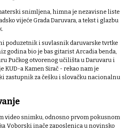
terski snimljena, himna je nezavisne liste
adsko vijeće Grada Daruvara, a tekst i glazbu
k.
tni poduzetnik i suvlasnik daruvarske tvrtke
z godina bio je bas gitarist Arcadia benda,
uru Pučkog otvorenog učilišta u Daruvaru i
je KUD-a Kamen Sirač - rekao nam je
ki zastupnik za češku i slovačku nacionalnu
vanje
om video snimku, odnosno prvom pokusnom
rka Voborski inače zaposlenica u novinsko