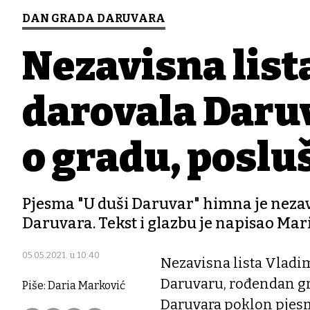
DAN GRADA DARUVARA
Nezavisna list
darovala Daru
o gradu, posluša
Pjesma "U duši Daruvar" himna je nezavi
Daruvara. Tekst i glazbu je napisao Mari
05.05.2021. u 10:40
Nezavisna lista Vladim
Daruvaru, rođendan gr
Piše: Daria Marković
Daruvara poklon pjesm