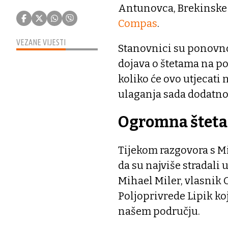
Antunovca, Brekinske te
Compas
.
VEZANE VIJESTI
Stanovnici su ponovno 
dojava o štetama na po
koliko će ovo utjecati 
ulaganja sada dodatno 
Ogromna šteta
Tijekom razgovora s M
da su najviše stradali 
Mihael Miler, vlasnik 
Poljoprivrede Lipik ko
našem području.