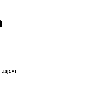
o
 usjevi