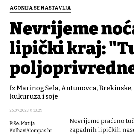
AGONIJA SE NASTAVLJA
Nevrijeme noć
lipički kraj: "
poljoprivredne
Iz Marinog Sela, Antunovca, Brekinske, Ga
kukuruza i soje
26.07.2023. u 13:29
Nevrijeme praćeno tuč
Piše: Matija
zapadnih lipičkih nas
Kulhavi/Compas.hr