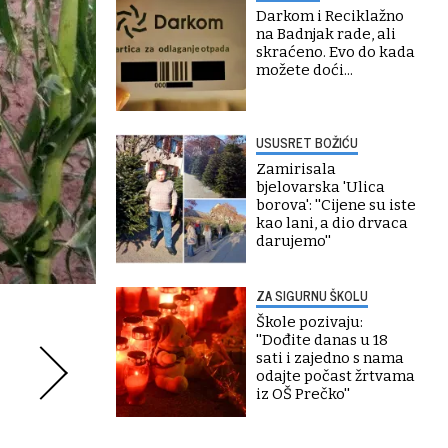
Darkom i Reciklažno
na Badnjak rade, ali
skraćeno. Evo do kada
možete doći...
USUSRET BOŽIĆU
Zamirisala
bjelovarska 'Ulica
borova': ''Cijene su iste
kao lani, a dio drvaca
darujemo''
ZA SIGURNU ŠKOLU
Škole pozivaju:
''Dođite danas u 18
sati i zajedno s nama
odajte počast žrtvama
iz OŠ Prečko''