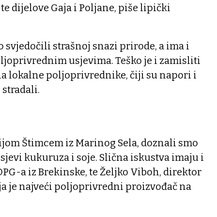
 dijelove Gaja i Poljane, piše lipički
svjedočili strašnoj snazi prirode, a ima i
ljoprivrednim usjevima. Teško je i zamisliti
na lokalne poljoprivrednike, čiji su napori i
stradali.
ijom Štimcem iz Marinog Sela, doznali smo
usjevi kukuruza i soje. Slična iskustva imaju i
OPG-a iz Brekinske, te Željko Viboh, direktor
ja je najveći poljoprivredni proizvođač na