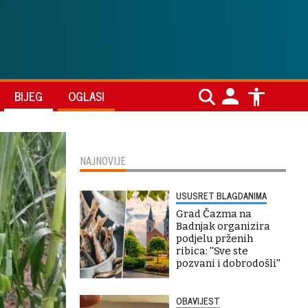
BIJEG
OGLASI
NAJNOVIJE
USUSRET BLAGDANIMA
Grad Čazma na
Badnjak organizira
podjelu prženih
ribica: ''Sve ste
pozvani i dobrodošli''
OBAVIJEST