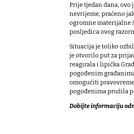
Prije tjedan dana, ov
nevrijeme, praćeno jaki
ogromne materijalne št
posljedica ovog razor
Situacija je toliko ozb
je otvorilo put za prij
reagirala i lipička Gr
pogođenim građanima da
omogućiti pravovremen
pogođenima pružila p
Dobijte informaciju od