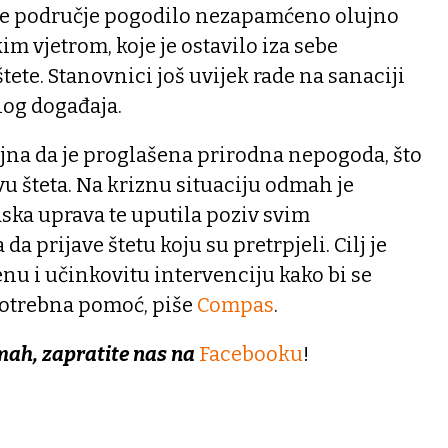
o je područje pogodilo nezapamćeno olujno
m vjetrom, koje je ostavilo iza sebe
ete. Stanovnici još uvijek rade na sanaciji
nog događaja.
iljna da je proglašena prirodna nepogoda, što
avu šteta. Na kriznu situaciju odmah je
adska uprava te uputila poziv svim
 prijave štetu koju su pretrpjeli. Cilj je
u i učinkovitu intervenciju kako bi se
otrebna pomoć, piše
Compas
.
mah, zapratite nas na
Facebooku
!