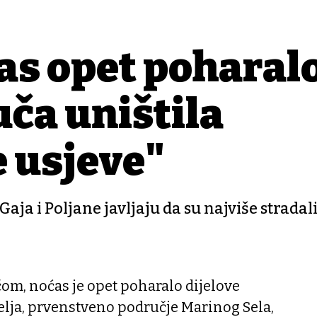
as opet poharal
Tuča uništila
 usjeve"
ja i Poljane javljaju da su najviše stradali
om, noćas je opet poharalo dijelove
elja, prvenstveno područje Marinog Sela,