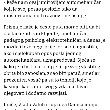
- kaže nam ovaj umirovljeni automehaničar
koji je svoj posao posložio tako da
mušterijama nudi raznovrsne usluge.
Priznaje kako je često puta morao biti, da bi
opstao i zadržao klijente, i mehaničar,
pedagog, psiholog, elektrotehničar, a danas je
možda i teže nego prije jer su dijagnostika,
ako i cjelokupan opus posla jednog
automehaničara, uznapredovali. Sjeća se
kako je u tvrtki u kojoj je prije svog vlastitog
obrta bio zaposlen, znao biti perač, smetlar,
prezenter, vozač pa su to temelji koje je
kasnije, kao samo svoj gazda, nastavio
njegovati i dodatno razvijati.
Inače, Vlado Valuh i supruga Danica imaju