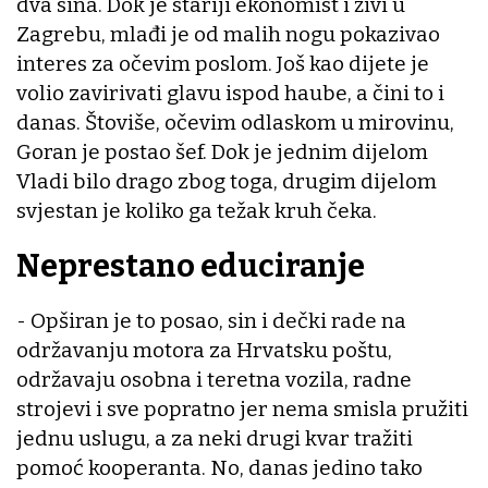
dva sina. Dok je stariji ekonomist i živi u
Zagrebu, mlađi je od malih nogu pokazivao
interes za očevim poslom. Još kao dijete je
volio zavirivati glavu ispod haube, a čini to i
danas. Štoviše, očevim odlaskom u mirovinu,
Goran je postao šef. Dok je jednim dijelom
Vladi bilo drago zbog toga, drugim dijelom
svjestan je koliko ga težak kruh čeka.
Neprestano educiranje
- Opširan je to posao, sin i dečki rade na
održavanju motora za Hrvatsku poštu,
održavaju osobna i teretna vozila, radne
strojevi i sve popratno jer nema smisla pružiti
jednu uslugu, a za neki drugi kvar tražiti
pomoć kooperanta. No, danas jedino tako