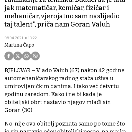
jak matematičar, kemičar, fizičar i
mehaničar, vjerojatno sam naslijedio
taj talent", priča nam Goran Valuh
08.04.2021. u 13:22
Martina Čapo
BJELOVAR – Vlado Valuh (67) nakon 42 godine
automehaničarskog radnog staža uživa u
umirovljeničkim danima. I tako već četvrtu
godinu zaredom. Kako i ne bi kada je
obiteljski obrt nastavio njegov mlađi sin
Goran (30).
No, nije ova obitelj poznata samo po tome što
je sin nastavio očev obiteljski posao, pa majka