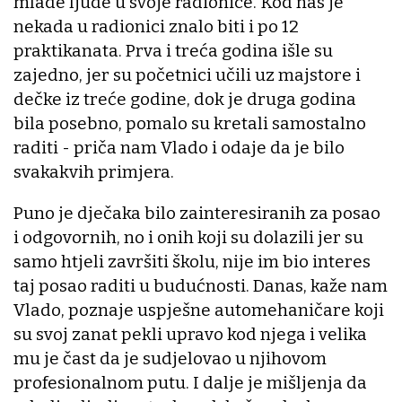
mlade ljude u svoje radionice. Kod nas je
nekada u radionici znalo biti i po 12
praktikanata. Prva i treća godina išle su
zajedno, jer su početnici učili uz majstore i
dečke iz treće godine, dok je druga godina
bila posebno, pomalo su kretali samostalno
raditi - priča nam Vlado i odaje da je bilo
svakakvih primjera.
Puno je dječaka bilo zainteresiranih za posao
i odgovornih, no i onih koji su dolazili jer su
samo htjeli završiti školu, nije im bio interes
taj posao raditi u budućnosti. Danas, kaže nam
Vlado, poznaje uspješne automehaničare koji
su svoj zanat pekli upravo kod njega i velika
mu je čast da je sudjelovao u njihovom
profesionalnom putu. I dalje je mišljenja da