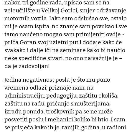
nakon tri godine rada, upisao sam se na
veleučilište u Velikoj Gorici, smjer održavanje
motornih vozila. Iako sam odslušao sve, ostalo
mi je osam ispita, no znanje sam povukao i sve
tamo naučeno mogao sam primijeniti ovdje -
priča Goran svoj uzletni put i dodaje kako će
svakako i dalje ići na seminare kako bi naučio
neke specifične stvari, no ono najvažnije je –
da je zadovoljan!
Jedina negativnost posla je što mu puno
vremena odlazi, priznaje nam, na
administraciju, pedagogiju, zaštitu okoliša,
zaštitu na radu, pričanje s mušterijama,
izradu ponuda, troškovnik pa se ne može
posvetiti poslu i mehanici koliko bi htio. I sam
se prisjeća kako ih je, ranijih godina, u radioni