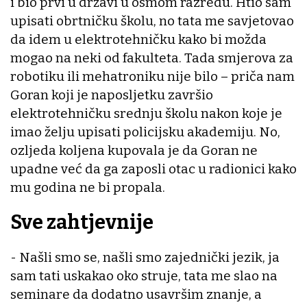
i bio prvi u državi u osmom razredu. Htio sam
upisati obrtničku školu, no tata me savjetovao
da idem u elektrotehničku kako bi možda
mogao na neki od fakulteta. Tada smjerova za
robotiku ili mehatroniku nije bilo – priča nam
Goran koji je naposljetku završio
elektrotehničku srednju školu nakon koje je
imao želju upisati policijsku akademiju. No,
ozljeda koljena kupovala je da Goran ne
upadne već da ga zaposli otac u radionici kako
mu godina ne bi propala.
Sve zahtjevnije
- Našli smo se, našli smo zajednički jezik, ja
sam tati uskakao oko struje, tata me slao na
seminare da dodatno usavršim znanje, a