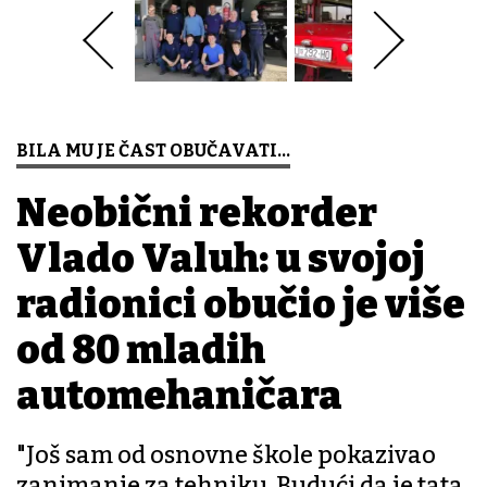
BILA MU JE ČAST OBUČAVATI...
Neobični rekorder
Vlado Valuh: u svojoj
radionici obučio je više
od 80 mladih
automehaničara
"Još sam od osnovne škole pokazivao
zanimanje za tehniku. Budući da je tata