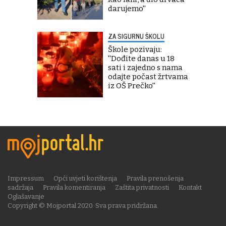
darujemo''
ZA SIGURNU ŠKOLU
Škole pozivaju:
''Dođite danas u 18
sati i zajedno s nama
odajte počast žrtvama
iz OŠ Prečko''
Impressum
Opći uvjeti korištenja
Pravila prenošenja
sadržaja
Pravila komentiranja
Zaštita privatnosti
Kontakt
Oglašavanje
Copyright © Mojportal 2020. Sva prava pridržana.