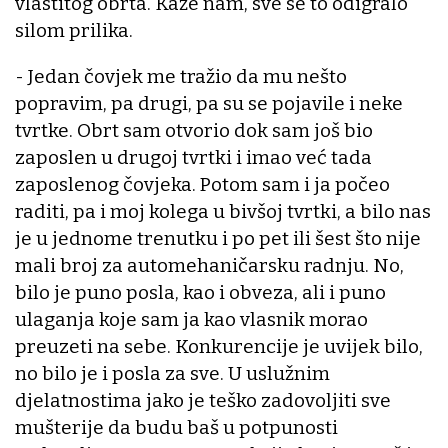
vlastitog obrta. Kaže nam, sve se to odigralo
silom prilika.
- Jedan čovjek me tražio da mu nešto
popravim, pa drugi, pa su se pojavile i neke
tvrtke. Obrt sam otvorio dok sam još bio
zaposlen u drugoj tvrtki i imao već tada
zaposlenog čovjeka. Potom sam i ja počeo
raditi, pa i moj kolega u bivšoj tvrtki, a bilo nas
je u jednome trenutku i po pet ili šest što nije
mali broj za automehaničarsku radnju. No,
bilo je puno posla, kao i obveza, ali i puno
ulaganja koje sam ja kao vlasnik morao
preuzeti na sebe. Konkurencije je uvijek bilo,
no bilo je i posla za sve. U uslužnim
djelatnostima jako je teško zadovoljiti sve
mušterije da budu baš u potpunosti