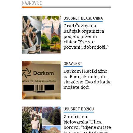
NAJNOVIJE
USUSRET BLAGDANIMA
Grad Čazma na
Badnjak organizira
podjelu prženih
ribica: ''Sve ste
pozvani i dobrodošli''
OBAVIJEST
Darkom i Reciklažno
na Badnjak rade, ali
skraćeno. Evo do kada
možete doći...
USUSRET BOŽIĆU
Zamirisala
bjelovarska 'Ulica
borova': ''Cijene su iste
kao lani, a dio drvaca