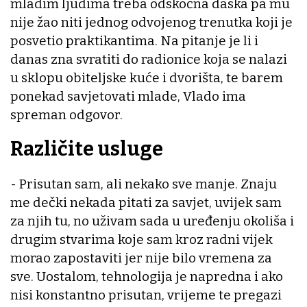
mladim ljudima treba odskočna daska pa mu
nije žao niti jednog odvojenog trenutka koji je
posvetio praktikantima. Na pitanje je li i
danas zna svratiti do radionice koja se nalazi
u sklopu obiteljske kuće i dvorišta, te barem
ponekad savjetovati mlade, Vlado ima
spreman odgovor.
Različite usluge
- Prisutan sam, ali nekako sve manje. Znaju
me dečki nekada pitati za savjet, uvijek sam
za njih tu, no uživam sada u uređenju okoliša i
drugim stvarima koje sam kroz radni vijek
morao zapostaviti jer nije bilo vremena za
sve. Uostalom, tehnologija je napredna i ako
nisi konstantno prisutan, vrijeme te pregazi