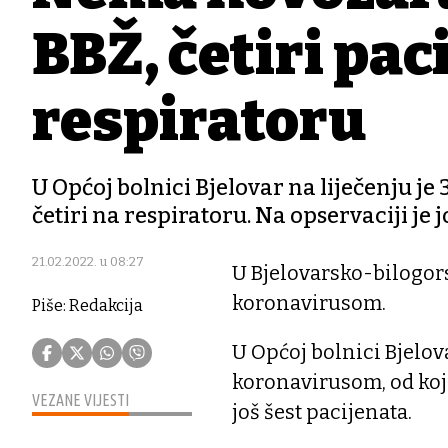
BBŽ, četiri pac
respiratoru
U Općoj bolnici Bjelovar na liječenju j
četiri na respiratoru. Na opservaciji je 
21.02.2022. u 08:27
U Bjelovarsko-bilogor
koronavirusom.
Piše: Redakcija
U Općoj bolnici Bjelov
koronavirusom, od kojih
VEZANE VIJESTI
još šest pacijenata.