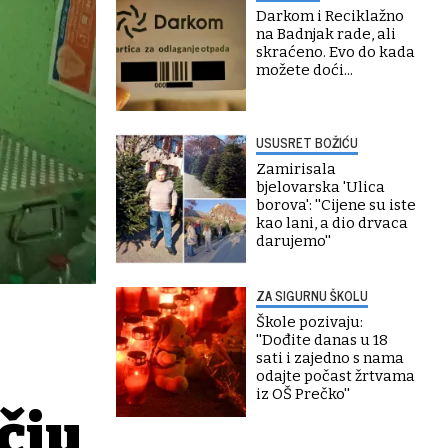
Darkom i Reciklažno
na Badnjak rade, ali
skraćeno. Evo do kada
možete doći...
USUSRET BOŽIĆU
Zamirisala
bjelovarska 'Ulica
borova': ''Cijene su iste
kao lani, a dio drvaca
darujemo''
ZA SIGURNU ŠKOLU
Škole pozivaju:
''Dođite danas u 18
sati i zajedno s nama
odajte počast žrtvama
iz OŠ Prečko''
čju