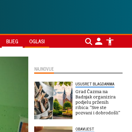
BIJEG
OGLASI
NAJNOVIJE
USUSRET BLAGDANIMA
Grad Čazma na
Badnjak organizira
podjelu prženih
ribica: ''Sve ste
pozvani i dobrodošli''
OBAVIJEST