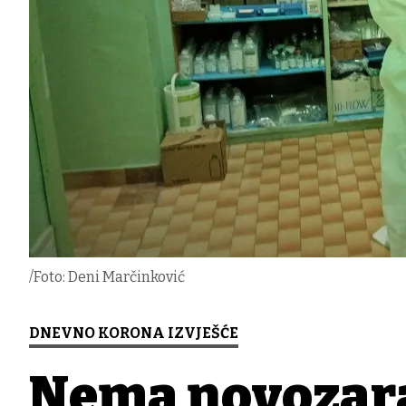
/Foto: Deni Marčinković
DNEVNO KORONA IZVJEŠĆE
Nema novozara