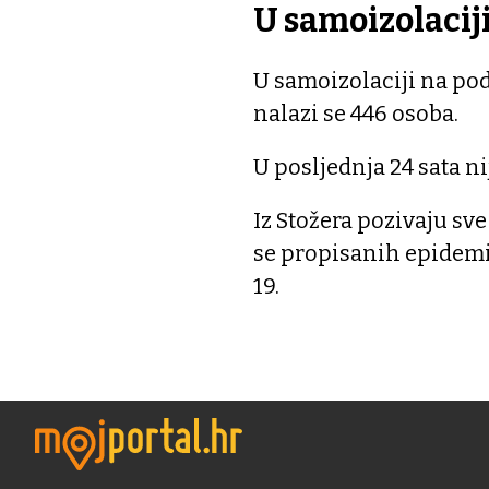
U samoizolacij
U samoizolaciji na po
nalazi se 446 osoba.
U posljednja 24 sata n
Iz Stožera pozivaju sv
se propisanih epidemi
19.