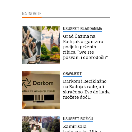
NAJNOVIJE
USUSRET BLAGDANIMA
Grad Čazma na
Badnjak organizira
podjelu prženih
ribica: ''Sve ste
pozvani i dobrodošli''
OBAVIJEST
Darkom i Reciklažno
na Badnjak rade, ali
skraćeno. Evo do kada
možete doći...
USUSRET BOŽIĆU
Zamirisala
bjelovarska 'Ulica