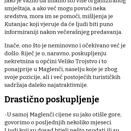
Jako je važno da imamo što više organiziranog
smještaja, a ako već mogu povući neka
sredstva, mora im se pomoći, mišljenja je
Kutanjac koji vjeruje da će ljudi biti puno
informiraniji nakon večerašnjeg predavanja.
Inače, ono što je neminovno i očekivano već je
došlo. Riječ je o, naravno, poskupljenju
nekretnina u općini Veliko Trojstvo i to
ponajprije u Maglenči, naselju koje je zbog
svoje pozicije, ali i već postojećih turističkih
sadržaja daleko najatraktivnije.
Drastično poskupljenje
-U samoj Maglenči cijene su jako otišle gore,
govorimo o posljednjih nekoliko mjeseci.
Ljudi koji su dosad htjeli nešto prodati ili su