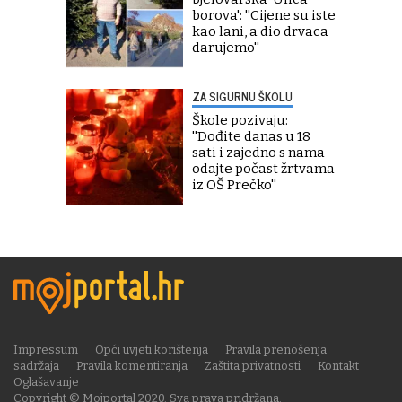
borova': ''Cijene su iste
kao lani, a dio drvaca
darujemo''
ZA SIGURNU ŠKOLU
Škole pozivaju:
''Dođite danas u 18
sati i zajedno s nama
odajte počast žrtvama
iz OŠ Prečko''
Impressum
Opći uvjeti korištenja
Pravila prenošenja
sadržaja
Pravila komentiranja
Zaštita privatnosti
Kontakt
Oglašavanje
Copyright © Mojportal 2020. Sva prava pridržana.