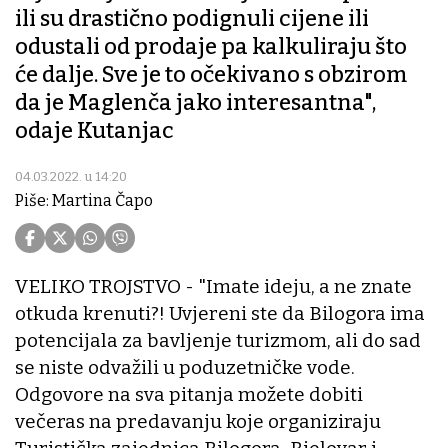
ili su drastično podignuli cijene ili
odustali od prodaje pa kalkuliraju što
će dalje. Sve je to očekivano s obzirom
da je Maglenča jako interesantna",
odaje Kutanjac
04.03.2022. u 14:20
Piše: Martina Čapo
VELIKO TROJSTVO - "Imate ideju, a ne znate
otkuda krenuti?! Uvjereni ste da Bilogora ima
potencijala za bavljenje turizmom, ali do sad
se niste odvažili u poduzetničke vode.
Odgovore na sva pitanja možete dobiti
večeras na predavanju koje organiziraju