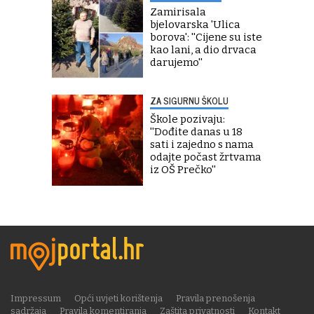
Zamirisala
bjelovarska 'Ulica
borova': ''Cijene su iste
kao lani, a dio drvaca
darujemo''
ZA SIGURNU ŠKOLU
Škole pozivaju:
''Dođite danas u 18
sati i zajedno s nama
odajte počast žrtvama
iz OŠ Prečko''
Impressum
Opći uvjeti korištenja
Pravila prenošenja
sadržaja
Pravila komentiranja
Zaštita privatnosti
Kontakt