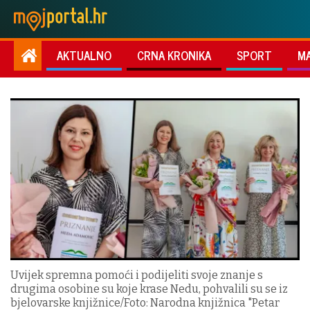
AKTUALNO
CRNA KRONIKA
SPORT
M
Uvijek spremna pomoći i podijeliti svoje znanje s
drugima osobine su koje krase Nedu, pohvalili su se iz
bjelovarske knjižnice/Foto: Narodna knjižnica "Petar