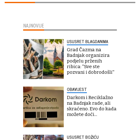
NAJNOVIJE
USUSRET BLAGDANIMA
Grad Čazma na
Badnjak organizira
podjelu prženih
ribica: ''Sve ste
pozvani i dobrodošli''
OBAVIJEST
Darkom i Reciklažno
na Badnjak rade, ali
skraćeno. Evo do kada
možete doći...
USUSRET BOŽIĆU