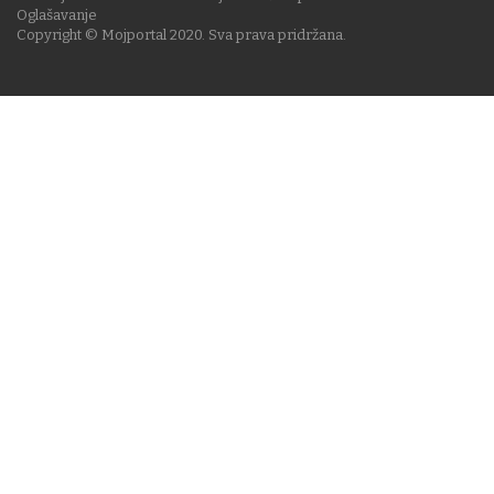
Oglašavanje
Copyright © Mojportal 2020. Sva prava pridržana.