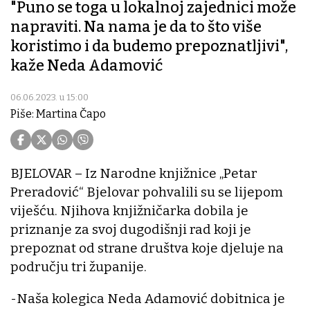
"Puno se toga u lokalnoj zajednici može
napraviti. Na nama je da to što više
koristimo i da budemo prepoznatljivi",
kaže Neda Adamović
06.06.2023. u 15:00
Piše: Martina Čapo
BJELOVAR – Iz Narodne knjižnice „Petar
Preradović“ Bjelovar pohvalili su se lijepom
viješću. Njihova knjižničarka dobila je
priznanje za svoj dugodišnji rad koji je
prepoznat od strane društva koje djeluje na
području tri županije.
-Naša kolegica Neda Adamović dobitnica je