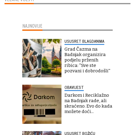
NAJNOVIJE
USUSRET BLAGDANIMA
Grad Čazma na
Badnjak organizira
podjelu prženih
ribica: ''Sve ste
pozvani i dobrodošli''
OBAVIJEST
Darkom i Reciklažno
na Badnjak rade, ali
skraćeno. Evo do kada
možete doći...
USUSRET BOŽIĆU