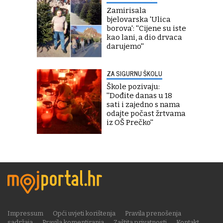
Zamirisala
bjelovarska 'Ulica
borova': ''Cijene su iste
kao lani, a dio drvaca
darujemo''
ZA SIGURNU ŠKOLU
Škole pozivaju:
''Dođite danas u 18
sati i zajedno s nama
odajte počast žrtvama
iz OŠ Prečko''
Impressum
Opći uvjeti korištenja
Pravila prenošenja
sadržaja
Pravila komentiranja
Zaštita privatnosti
Kontakt