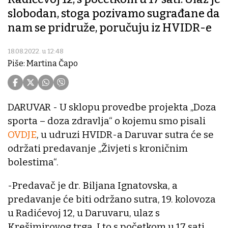
slobodan, stoga pozivamo sugrađane da
nam se pridruže, poručuju iz HVIDR-e
18.08.2022. u 12:48
Piše: Martina Čapo
DARUVAR - U sklopu provedbe projekta „Doza
sporta – doza zdravlja“ o kojemu smo pisali
OVDJE
, u udruzi HVIDR-a Daruvar sutra će se
održati predavanje „Živjeti s kroničnim
bolestima“.
-Predavač je dr. Biljana Ignatovska, a
predavanje će biti održano sutra, 19. kolovoza
u Radićevoj 12, u Daruvaru, ulaz s
Krešimirovog trga. I to s početkom u 17 sati.