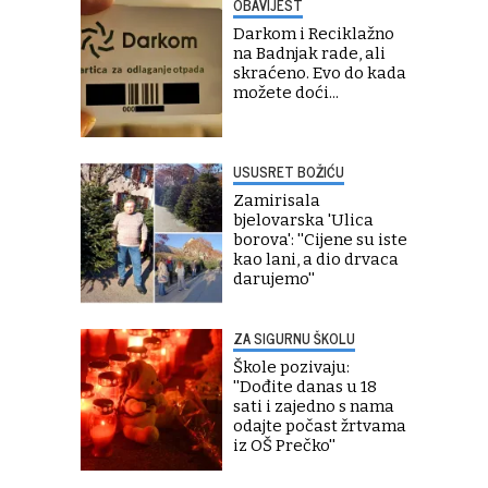
OBAVIJEST
Darkom i Reciklažno
na Badnjak rade, ali
skraćeno. Evo do kada
možete doći...
USUSRET BOŽIĆU
Zamirisala
bjelovarska 'Ulica
borova': ''Cijene su iste
kao lani, a dio drvaca
darujemo''
ZA SIGURNU ŠKOLU
Škole pozivaju:
''Dođite danas u 18
sati i zajedno s nama
odajte počast žrtvama
iz OŠ Prečko''