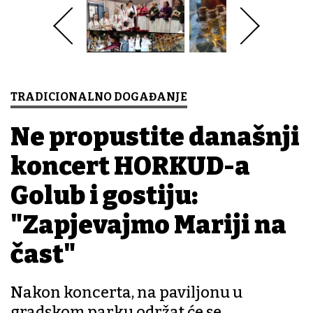
TRADICIONALNO DOGAĐANJE
Ne propustite današnji
koncert HORKUD-a
Golub i gostiju:
"Zapjevajmo Mariji na
čast"
Nakon koncerta, na paviljonu u
gradskom parku održat će se