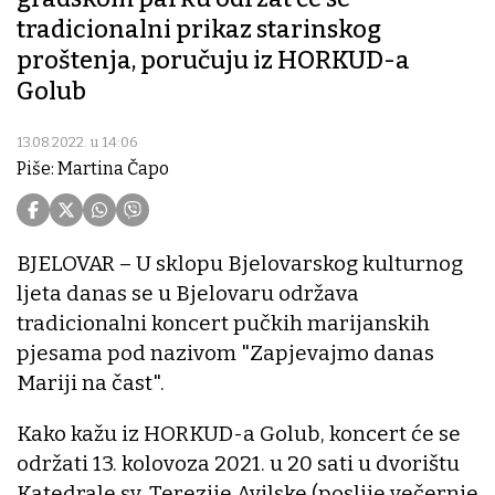
tradicionalni prikaz starinskog
proštenja, poručuju iz HORKUD-a
Golub
13.08.2022. u 14:06
Piše: Martina Čapo
BJELOVAR – U sklopu Bjelovarskog kulturnog
ljeta danas se u Bjelovaru održava
tradicionalni koncert pučkih marijanskih
pjesama pod nazivom "Zapjevajmo danas
Mariji na čast".
Kako kažu iz HORKUD-a Golub, koncert će se
održati 13. kolovoza 2021. u 20 sati u dvorištu
Katedrale sv. Terezije Avilske (poslije večernje