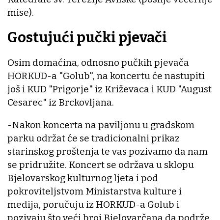
mise).
Gostujući pučki pjevači
Osim domaćina, odnosno pučkih pjevača
HORKUD-a "Golub", na koncertu će nastupiti
još i KUD "Prigorje" iz Križevaca i KUD "August
Cesarec" iz Brckovljana.
-Nakon koncerta na paviljonu u gradskom
parku održat će se tradicionalni prikaz
starinskog proštenja te vas pozivamo da nam
se pridružite. Koncert se održava u sklopu
Bjelovarskog kulturnog ljeta i pod
pokroviteljstvom Ministarstva kulture i
medija, poručuju iz HORKUD-a Golub i
pozivaju što veći broj Bjelovarčana da podrže