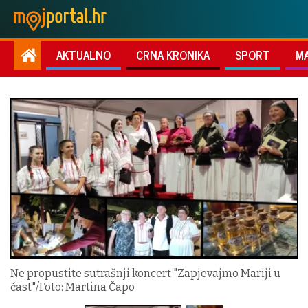
AKTUALNO
CRNA KRONIKA
SPORT
M
Ne propustite sutrašnji koncert "Zapjevajmo Mariji u
čast"/Foto: Martina Čapo