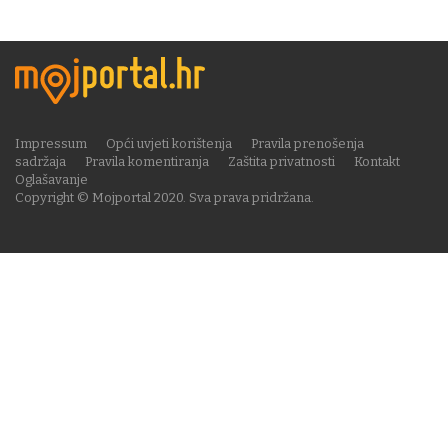
Impressum
Opći uvjeti korištenja
Pravila prenošenja
sadržaja
Pravila komentiranja
Zaštita privatnosti
Kontakt
Oglašavanje
Copyright © Mojportal 2020. Sva prava pridržana.