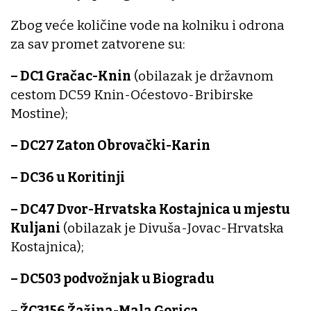
Zbog veće količine vode na kolniku i odrona
za sav promet zatvorene su:
– DC1 Gračac-Knin
(obilazak je državnom
cestom DC59 Knin-Oćestovo-Bribirske
Mostine);
– DC27 Zaton Obrovački-Karin
– DC36 u Koritinji
– DC47 Dvor-Hrvatska Kostajnica u mjestu
Kuljani
(obilazak je Divuša-Jovac-Hrvatska
Kostajnica);
– DC503 podvožnjak u Biogradu
– ŽC3156 Žažina-Mala Gorica