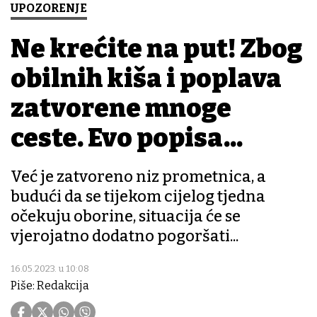
UPOZORENJE
Ne krećite na put! Zbog
obilnih kiša i poplava
zatvorene mnoge
ceste. Evo popisa...
Već je zatvoreno niz prometnica, a
budući da se tijekom cijelog tjedna
očekuju oborine, situacija će se
vjerojatno dodatno pogoršati...
16.05.2023. u 10:08
Piše: Redakcija