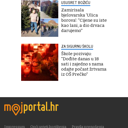
USUSRET BOŽIĆU
Zamirisala
bjelovarska 'Ulica
borova': ''Cijene su iste
kao lani, a dio drvaca
darujemo''
ZA SIGURNU ŠKOLU
Škole pozivaju:
''Dođite danas u 18
sati i zajedno s nama
odajte počast žrtvama
iz OŠ Prečko''
Impressum
Opći uvjeti korištenja
Pravila prenošenja