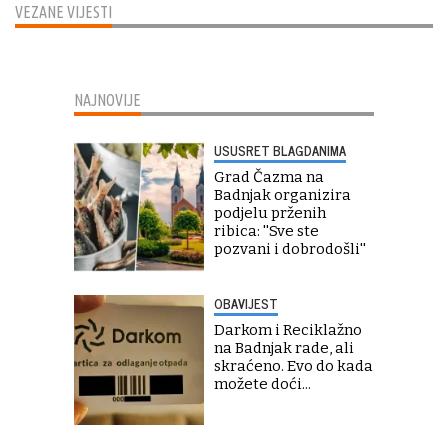
VEZANE VIJESTI
NAJNOVIJE
USUSRET BLAGDANIMA
Grad Čazma na
Badnjak organizira
podjelu prženih
ribica: ''Sve ste
pozvani i dobrodošli''
OBAVIJEST
Darkom i Reciklažno
na Badnjak rade, ali
skraćeno. Evo do kada
možete doći...