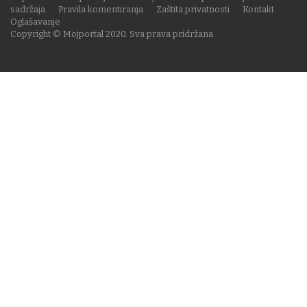
sadržaja
Pravila komentiranja
Zaštita privatnosti
Kontakt
Oglašavanje
Copyright © Mojportal 2020. Sva prava pridržana.