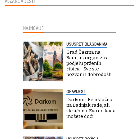
VEZANE VIJESTI
NAJNOVIJE
USUSRET BLAGDANIMA
Grad Čazma na
Badnjak organizira
podjelu prženih
ribica: ''Sve ste
pozvani i dobrodošli''
OBAVIJEST
Darkom i Reciklažno
na Badnjak rade, ali
skraćeno. Evo do kada
možete doći...
USUSRET BOŽIĆU