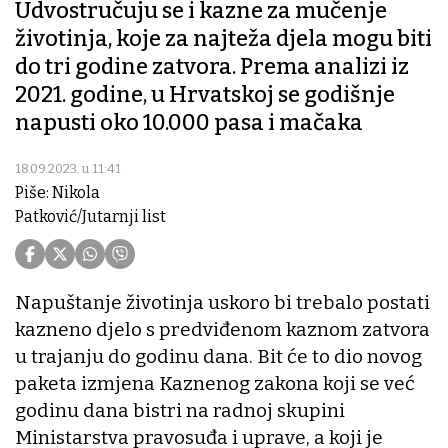
Udvostručuju se i kazne za mučenje
životinja, koje za najteža djela mogu biti
do tri godine zatvora. Prema analizi iz
2021. godine, u Hrvatskoj se godišnje
napusti oko 10.000 pasa i mačaka
18.09.2023. u 11:41
Piše: Nikola
Patković/Jutarnji list
Napuštanje životinja uskoro bi trebalo postati
kazneno djelo s predviđenom kaznom zatvora
u trajanju do godinu dana. Bit će to dio novog
paketa izmjena Kaznenog zakona koji se već
godinu dana bistri na radnoj skupini
Ministarstva pravosuđa i uprave, a koji je