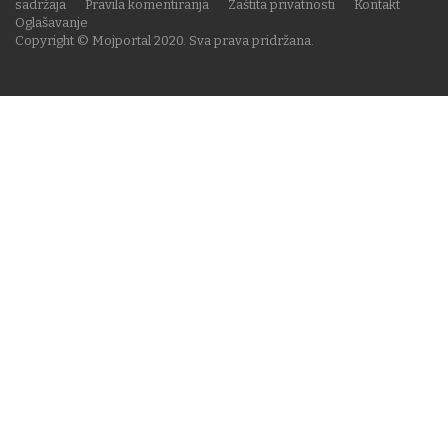
sadržaja
Pravila komentiranja
Zaštita privatnosti
Kontakt
Oglašavanje
Copyright © Mojportal 2020. Sva prava pridržana.