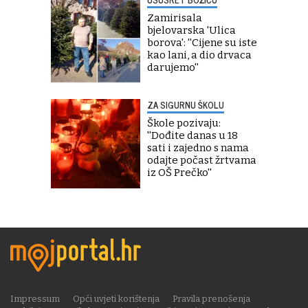
Zamirisala
bjelovarska 'Ulica
borova': ''Cijene su iste
kao lani, a dio drvaca
darujemo''
ZA SIGURNU ŠKOLU
Škole pozivaju:
''Dođite danas u 18
sati i zajedno s nama
odajte počast žrtvama
iz OŠ Prečko''
Impressum
Opći uvjeti korištenja
Pravila prenošenja