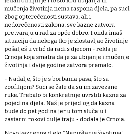
Jedan od njih je i to što kod ubijanja ili
mučenja životinja nema raspona djela, pa suci
zbog opterećenosti sustava, ali i
nedorečenosti zakona, sve kazne zatvora
pretvaraju u rad za opće dobro. I onda imaš
situaciju da nekoga tko je zlostavljao životinje
pošalješ u vrtić da radi s djecom - rekla je
Crnoja koja smatra da je za ubijanje i mučenje
životinja i dvije godine zatvora premalo.
- Nadalje, što je s borbama pasa, što sa
zoofilijom? Suci se žale da su im zavezane
ruke. Trebalo bi konkretnije uvrstiti kazne za
pojedina djela. Naš je prijedlog da kazna
bude do pet godina jer u tom slučaju i
zastarni rokovi dulje traju - dodala je Crnoja.
Novo kaznenog djelo "Napuštanje životinja"