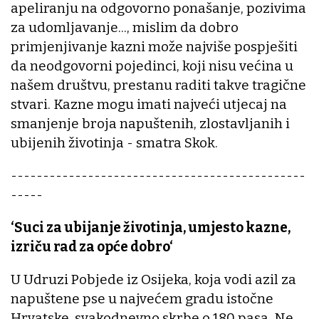
apeliranju na odgovorno ponašanje, pozivima
za udomljavanje..., mislim da dobro
primjenjivanje kazni može najviše pospješiti
da neodgovorni pojedinci, koji nisu većina u
našem društvu, prestanu raditi takve tragične
stvari. Kazne mogu imati najveći utjecaj na
smanjenje broja napuštenih, zlostavljanih i
ubijenih životinja - smatra Skok.
----------------------------------------------
-----
‘Suci za ubijanje životinja, umjesto kazne,
izriču rad za opće dobro‘
U Udruzi Pobjede iz Osijeka, koja vodi azil za
napuštene pse u najvećem gradu istočne
Hrvatske, svakodnevno skrbe o 180 pasa. Ne