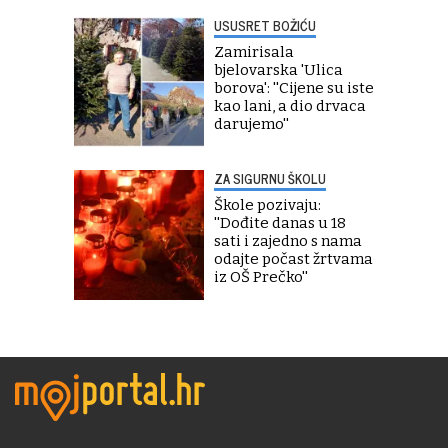
USUSRET BOŽIĆU
Zamirisala
bjelovarska 'Ulica
borova': ''Cijene su iste
kao lani, a dio drvaca
darujemo''
ZA SIGURNU ŠKOLU
Škole pozivaju:
''Dođite danas u 18
sati i zajedno s nama
odajte počast žrtvama
iz OŠ Prečko''