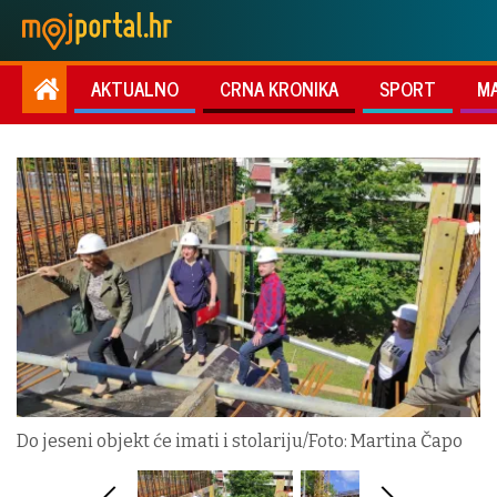
AKTUALNO
CRNA KRONIKA
SPORT
M
Do jeseni objekt će imati i stolariju/Foto: Martina Čapo