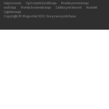
Impressum
Opći uvjeti korištenja
Pravila prenošenja
sadržaja
Pravila komentiranja
Zaštita privatnosti
Kontakt
Oglašavanje
Copyright © Mojportal 2020. Sva prava pridržana.