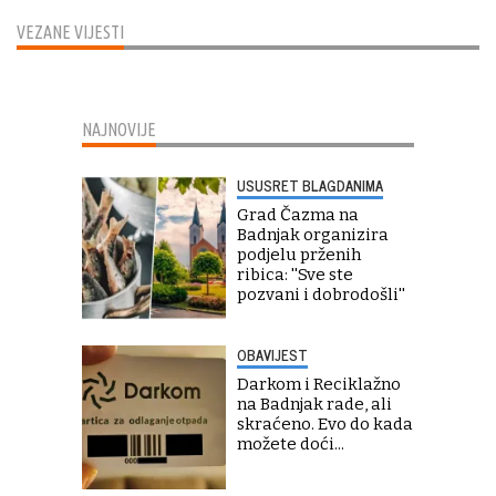
VEZANE VIJESTI
NAJNOVIJE
USUSRET BLAGDANIMA
Grad Čazma na
Badnjak organizira
podjelu prženih
ribica: ''Sve ste
pozvani i dobrodošli''
OBAVIJEST
Darkom i Reciklažno
na Badnjak rade, ali
skraćeno. Evo do kada
možete doći...