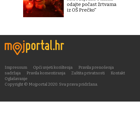
odajte počast žrtvama
iz OŠ Prečko''
Impressum
Opći uvjeti korištenja
Pravila prenošenja
sadržaja
Pravila komentiranja
Zaštita privatnosti
Kontakt
Oglašavanje
Copyright © Mojportal 2020. Sva prava pridržana.