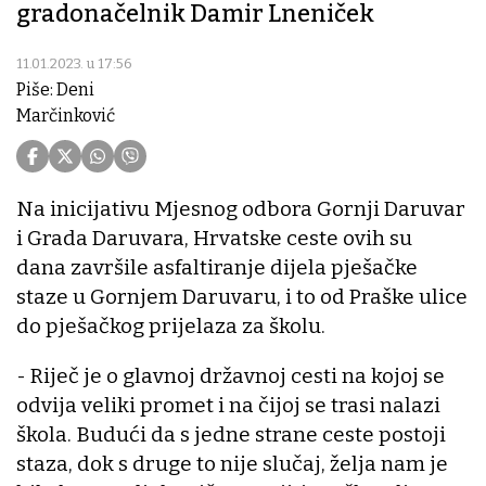
gradonačelnik Damir Lneniček
11.01.2023. u 17:56
Piše: Deni
Marčinković
Na inicijativu Mjesnog odbora Gornji Daruvar
i Grada Daruvara, Hrvatske ceste ovih su
dana završile asfaltiranje dijela pješačke
staze u Gornjem Daruvaru, i to od Praške ulice
do pješačkog prijelaza za školu.
- Riječ je o glavnoj državnoj cesti na kojoj se
odvija veliki promet i na čijoj se trasi nalazi
škola. Budući da s jedne strane ceste postoji
staza, dok s druge to nije slučaj, želja nam je