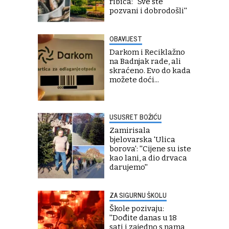
ribica: ''Sve ste
pozvani i dobrodošli''
OBAVIJEST
Darkom i Reciklažno
na Badnjak rade, ali
skraćeno. Evo do kada
možete doći...
USUSRET BOŽIĆU
Zamirisala
bjelovarska 'Ulica
borova': ''Cijene su iste
kao lani, a dio drvaca
darujemo''
ZA SIGURNU ŠKOLU
Škole pozivaju:
''Dođite danas u 18
sati i zajedno s nama