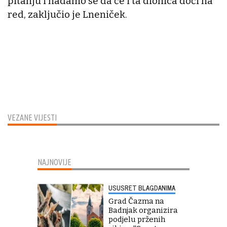
pitanju i nadamo se da će i ta dionica doći na
red, zaključio je Lneniček.
VEZANE VIJESTI
NAJNOVIJE
USUSRET BLAGDANIMA
Grad Čazma na
Badnjak organizira
podjelu prženih