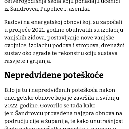
četverogodišnja škola koju pohađaju učenici
iz Šandrovca, Pupelice i Jasenika.
Radovi na energetskoj obnovi koji su započeli
u proljeće 2021. godine obuhvatili su izolaciju
vanjskih zidova, postavljanje nove vanjske
ovojnice, izolaciju podova i stropova, drenažni
sustav oko zgrade te rekonstrukciju sustava
rasvjete i grijanja.
Nepredviđene poteškoće
Bilo je tu i nepredviđenih poteškoća nakon
energetske obnove koja je završila u svibnju
2022. godine. Govorilo se tada kako
je u Šandrovcu provedena najgora obnova na
području cijele županije, te kako unutrašnjost
škole nakon završetka projekta u najmanju