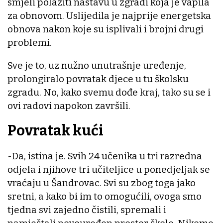
smjeli polaziti nastavu u zgradi koja je vapila
za obnovom. Uslijedila je najprije energetska
obnova nakon koje su isplivali i brojni drugi
problemi.
Sve je to, uz nužno unutrašnje uređenje,
prolongiralo povratak djece u tu školsku
zgradu. No, kako svemu dođe kraj, tako su se i
ovi radovi napokon završili.
Povratak kući
-Da, istina je. Svih 24 učenika u tri razredna
odjela i njihove tri učiteljice u ponedjeljak se
vraćaju u Šandrovac. Svi su zbog toga jako
sretni, a kako bi im to omogućili, ovoga smo
tjedna svi zajedno čistili, spremali i