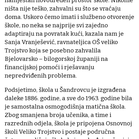
namještali novouređen prostor škole. Nikome
ništa nije teško, zahvalni su što se vraćaju
doma. Uskoro ćemo imati i službeno otvorenje
škole, no neka se najprije svi zajedno
adaptiraju na povratak kući, kazala nam je
Sanja Vranješević, ravnateljica OŠ veliko
Trojstvo koja se posebno zahvalila
Bjelovarsko – bilogorskoj županiji na
financijskoj pomoći i rješavanju
nepredviđenih problema.
Podsjetimo, škola u Šandrovcu je izgrađena
daleke 1886. godine, a sve do 1963. godine bila
je samostalna osmogodišnja matična škola.
Zbog smanjena broja učenika, a time i
razrednih odjela, škola je pripojena Osnovnoj
školi Veliko Trojstvo i postaje područna