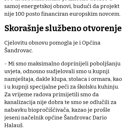
samoj energetskoj obnovi, budući da projekt
nije 100 posto financiran europskim novcem.
Skorašnje službeno otvorenje
Cjelovitu obnovu pomogla je i Općina
Šandrovac.
- Mi smo maksimalno doprinijeli poboljšanju
uvjeta, odnosno sudjelovali smo u kupnji
namještaja, dakle klupa, stolaca i ormara, kao
i u kupnji specijalne peći za školsku kuhinju.
Za vrijeme radova primijetili smo da
kanalizacija nije dobra te smo se odlučili za
nabavku biopročišćivača, kazao je prošle
jeseni načelnik općine Šandrovac Dario
Halauš.