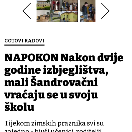
GOTOVI RADOVI
NAPOKON Nakon dvije
godine izbjeglištva,
mali Šandrovačni
vraćaju se u svoju
školu
Tijekom zimskih praznika svi su
zajedno - bivši učenici, roditelji,