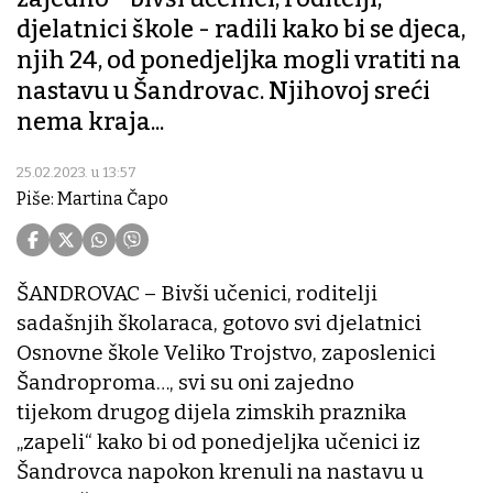
djelatnici škole - radili kako bi se djeca,
njih 24, od ponedjeljka mogli vratiti na
nastavu u Šandrovac. Njihovoj sreći
nema kraja...
25.02.2023. u 13:57
Piše: Martina Čapo
ŠANDROVAC – Bivši učenici, roditelji
sadašnjih školaraca, gotovo svi djelatnici
Osnovne škole Veliko Trojstvo, zaposlenici
Šandroproma…, svi su oni zajedno
tijekom drugog dijela zimskih praznika
„zapeli“ kako bi od ponedjeljka učenici iz
Šandrovca napokon krenuli na nastavu u