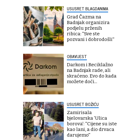
USUSRET BLAGDANIMA
Grad Čazma na
Badnjak organizira
podjelu prženih
ribica: ''Sve ste
pozvani i dobrodošli''
OBAVIJEST
Darkom i Reciklažno
na Badnjak rade, ali
skraćeno. Evo do kada
možete doći...
USUSRET BOŽIĆU
Zamirisala
bjelovarska 'Ulica
borova': ''Cijene su iste
kao lani, a dio drvaca
darujemo''