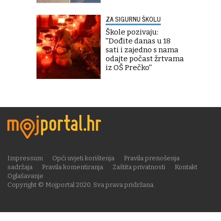
ZA SIGURNU ŠKOLU
Škole pozivaju:
''Dođite danas u 18
sati i zajedno s nama
odajte počast žrtvama
iz OŠ Prečko''
Impressum
Opći uvjeti korištenja
Pravila prenošenja
sadržaja
Pravila komentiranja
Zaštita privatnosti
Kontakt
Oglašavanje
Copyright © Mojportal 2020. Sva prava pridržana.