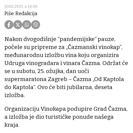
20.02.2023. u 14:06
Piše: Redakcija
Nakon dvogodišnje “pandemijske” pauze,
počele su pripreme za „Čazmanski vinokap“,
međunarodnu izložbu vina koju organizira
Udruga vinogradara i vinara Čazma. Održat će
se u subotu, 25. ožujka, dan uoči
supermaratona Zagreb – Čazma „Od Kaptola
do Kaptola“. Ovo će biti jubilarna, deseta
izložba.
Organizaciju Vinokapa podupire Grad Čazma,
a izložba je dio turističke ponude našega
kraja.