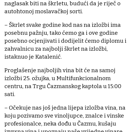
naglasak biti na škrletu, budući da je riječ o
autohtonoj moslavačkoj sorti.
– Škrlet svake godine kod nas na izložbi ima
posebnu pažnju, tako ćemo ga i ove godine
posebno ocjenjivati i dodijelit ćemo diplomu i
zahvalnicu za najbolji škrlet na izložbi,
istaknuo je Katalenić.
Proglašenje najboljih vina bit će na samoj
izložbi 25. ožujka, u Multifunkcionalnom
centru, na Trgu Čazmanskog kaptola u 15:00
sati.
– Očekuje nas još jedna lijepa izložba vina, na
koju pozivamo sve vinoljupce, znalce i vinske
profesionalce, neka dođu u Čazmu, kušaju
izvrsna vina i upoznaju naše vrijedne vinare,