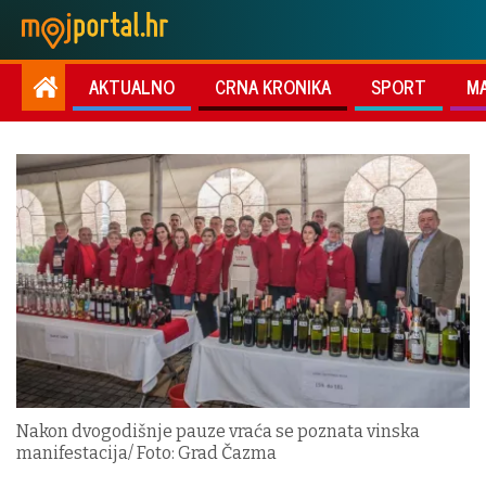
AKTUALNO
CRNA KRONIKA
SPORT
M
Nakon dvogodišnje pauze vraća se poznata vinska
manifestacija/ Foto: Grad Čazma