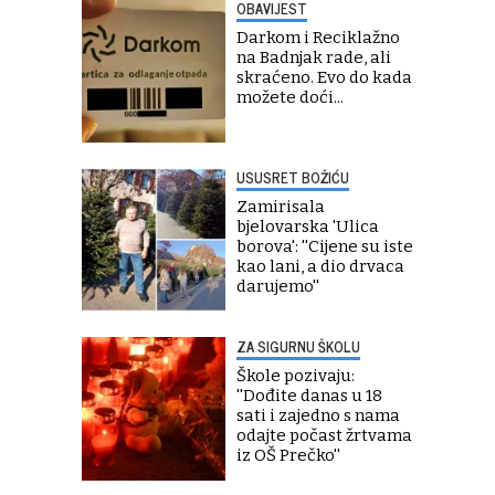
OBAVIJEST
Darkom i Reciklažno
na Badnjak rade, ali
skraćeno. Evo do kada
možete doći...
USUSRET BOŽIĆU
Zamirisala
bjelovarska 'Ulica
borova': ''Cijene su iste
kao lani, a dio drvaca
darujemo''
ZA SIGURNU ŠKOLU
Škole pozivaju:
''Dođite danas u 18
sati i zajedno s nama
odajte počast žrtvama
iz OŠ Prečko''