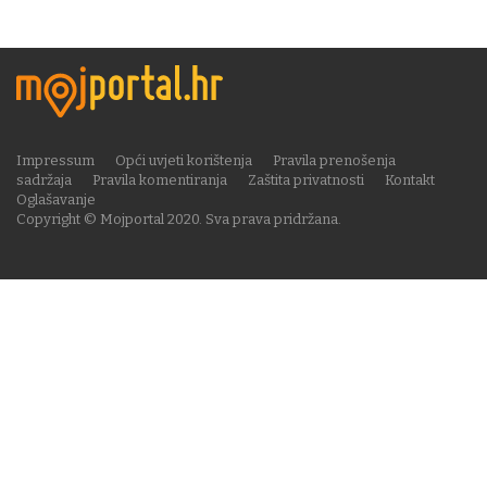
Impressum
Opći uvjeti korištenja
Pravila prenošenja
sadržaja
Pravila komentiranja
Zaštita privatnosti
Kontakt
Oglašavanje
Copyright © Mojportal 2020. Sva prava pridržana.