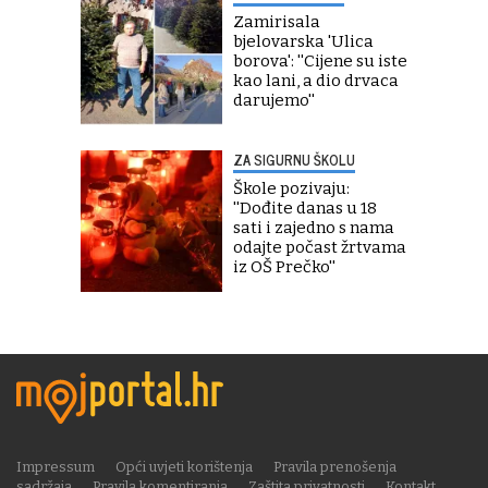
Zamirisala
bjelovarska 'Ulica
borova': ''Cijene su iste
kao lani, a dio drvaca
darujemo''
ZA SIGURNU ŠKOLU
Škole pozivaju:
''Dođite danas u 18
sati i zajedno s nama
odajte počast žrtvama
iz OŠ Prečko''
Impressum
Opći uvjeti korištenja
Pravila prenošenja
sadržaja
Pravila komentiranja
Zaštita privatnosti
Kontakt