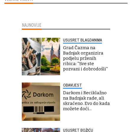
NAJNOVIJE
USUSRET BLAGDANIMA
Grad Čazma na
Badnjak organizira
podjelu prženih
ribica: ''Sve ste
pozvani i dobrodošli''
OBAVIJEST
Darkom i Reciklažno
na Badnjak rade, ali
skraćeno. Evo do kada
možete doći...
USUSRET BOŽIĆU