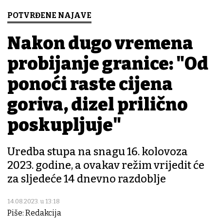
POTVRĐENE NAJAVE
Nakon dugo vremena
probijanje granice: "Od
ponoći raste cijena
goriva, dizel prilično
poskupljuje"
Uredba stupa na snagu 16. kolovoza
2023. godine, a ovakav režim vrijedit će
za sljedeće 14 dnevno razdoblje
14.08.2023. u 13:18
Piše: Redakcija