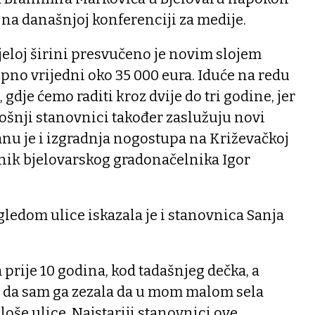
se na današnjoj konferenciji za medije.
ijeloj širini presvučeno je novim slojem
upno vrijedni oko 35 000 eura. Iduće na redu
 gdje ćemo raditi kroz dvije do tri godine, jer
amošnji stanovnici također zaslužuju novi
lanu je i izgradnja nogostupa na Križevačkoj
enik bjelovarskog gradonačelnika Igor
ledom ulice iskazala je i stanovnica Sanja
 prije 10 godina, kod tadašnjeg dečka, a
 da sam ga zezala da u mom malom sela
oše ulice. Najstariji stanovnici ove