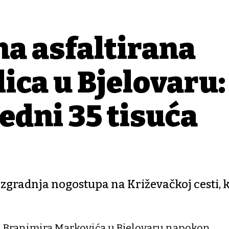
a asfaltirana
ica u Bjelovaru:
edni 35 tisuća
 izgradnja nogostupa na Križevačkoj cesti, 
 Branimira Markovića u Bjelovaru napokon