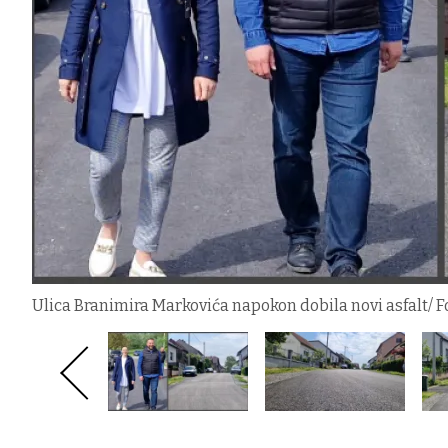
Ulica Branimira Markovića napokon dobila novi asfalt/ F