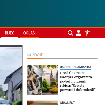
BIJEG
OGLASI
NAJNOVIJE
USUSRET BLAGDANIMA
Grad Čazma na
Badnjak organizira
podjelu prženih
ribica: ''Sve ste
pozvani i dobrodošli''
OBAVIJEST