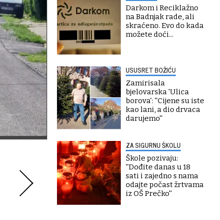
Darkom i Reciklažno
na Badnjak rade, ali
skraćeno. Evo do kada
možete doći...
USUSRET BOŽIĆU
Zamirisala
bjelovarska 'Ulica
borova': ''Cijene su iste
kao lani, a dio drvaca
darujemo''
ZA SIGURNU ŠKOLU
Škole pozivaju:
''Dođite danas u 18
sati i zajedno s nama
odajte počast žrtvama
iz OŠ Prečko''