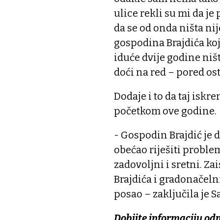
ulice rekli su mi da je 
da se od onda ništa nij
gospodina Brajdića koj
iduće dvije godine ništa
doći na red – pored ost
Dodaje i to da taj iskr
početkom ove godine.
- Gospodin Brajdić je d
obećao riješiti problem.
zadovoljni i sretni. Z
Brajdića i gradonačelni
posao – zaključila je S
Dobijte informaciju od