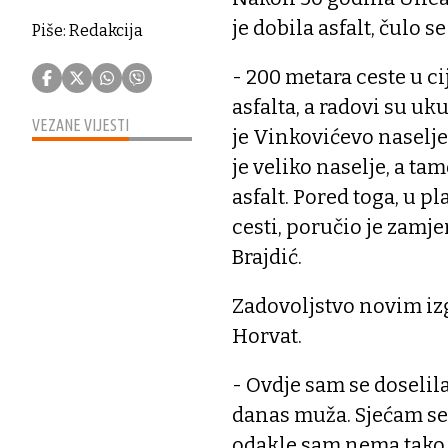
je dobila asfalt, čulo 
Piše: Redakcija
- 200 metara ceste u c
asfalta, a radovi su uk
VEZANE VIJESTI
je Vinkovićevo naselje,
je veliko naselje, a t
asfalt. Pored toga, u p
cesti, poručio je zamj
Brajdić.
Zadovoljstvo novim izg
Horvat.
- Ovdje sam se doselila
danas muža. Sjećam se
odakle sam nema tako l