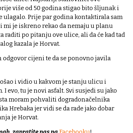
prije više od 50 godina stigao bito šljunak i
e ulagalo. Prije par godina kontaktirala sam
i mi je iskreno rekao da nemaju u planu
 raditi po pitanju ove ulice, ali da će kad tad
alog kazala je Horvat.
en odgovor cijeni te da se ponovno javila
ošao i vidio u kakvom je stanju ulicu i
 I evo, tu je novi asfalt. Svi susjedi su jako
aista moram pohvaliti dogradonačelnika
ka Hrebaka jer vidi se da rade jako dobar
anja je Horvat.
mah, zapratite nas na
Facebooku
!