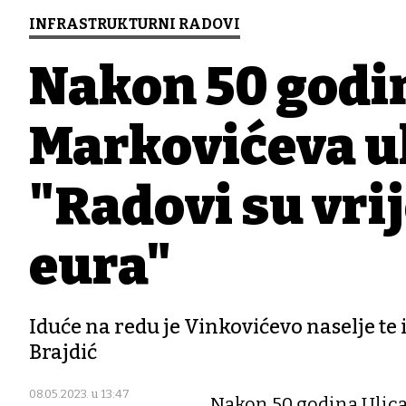
INFRASTRUKTURNI RADOVI
Nakon 50 godin
Markovićeva ul
"Radovi su vrij
eura"
Iduće na redu je Vinkovićevo naselje te
Brajdić
08.05.2023. u 13:47
Nakon 50 godina Ulica