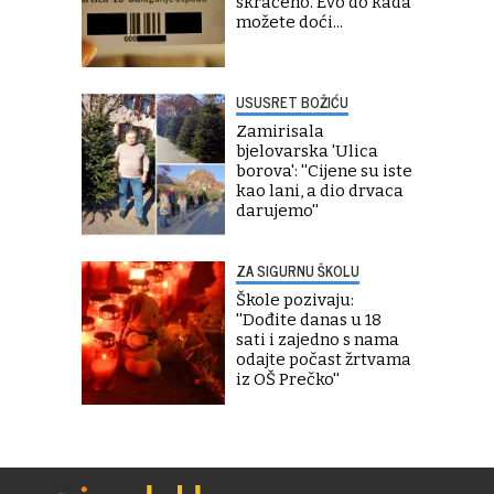
skraćeno. Evo do kada
možete doći...
USUSRET BOŽIĆU
Zamirisala
bjelovarska 'Ulica
borova': ''Cijene su iste
kao lani, a dio drvaca
darujemo''
ZA SIGURNU ŠKOLU
Škole pozivaju:
''Dođite danas u 18
sati i zajedno s nama
odajte počast žrtvama
iz OŠ Prečko''