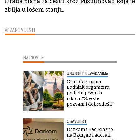
izrada plana za cestu kroz Mišulinovac, koja je
zbilja u lošem stanju.
VEZANE VIJESTI
NAJNOVIJE
USUSRET BLAGDANIMA
Grad Čazma na
Badnjak organizira
podjelu prženih
ribica: ''Sve ste
pozvani i dobrodošli''
OBAVIJEST
Darkom i Reciklažno
na Badnjak rade, ali