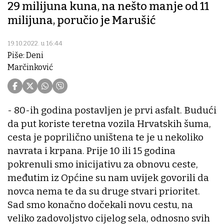
29 milijuna kuna, na nešto manje od 11
milijuna, poručio je Marušić
19.10.2022. u 16:44
Piše: Deni
Marčinković
- 80-ih godina postavljen je prvi asfalt. Budući
da put koriste teretna vozila Hrvatskih šuma,
cesta je poprilično uništena te je u nekoliko
navrata i krpana. Prije 10 ili 15 godina
pokrenuli smo inicijativu za obnovu ceste,
međutim iz Općine su nam uvijek govorili da
novca nema te da su druge stvari prioritet.
Sad smo konačno dočekali novu cestu, na
veliko zadovoljstvo cijelog sela, odnosno svih