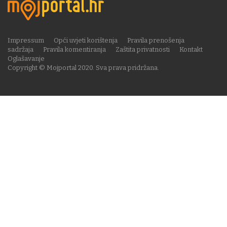
Impressum
Opći uvjeti korištenja
Pravila prenošenja
sadržaja
Pravila komentiranja
Zaštita privatnosti
Kontakt
Oglašavanje
Copyright © Mojportal 2020. Sva prava pridržana.