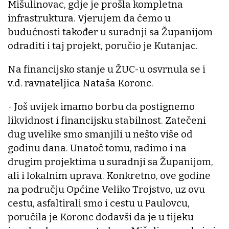
Mišulinovac, gdje je prošla kompletna
infrastruktura. Vjerujem da ćemo u
budućnosti također u suradnji sa Županijom
odraditi i taj projekt, poručio je Kutanjac.
Na financijsko stanje u ŽUC-u osvrnula se i
v.d. ravnateljica Nataša Koronc.
- Još uvijek imamo borbu da postignemo
likvidnost i financijsku stabilnost. Zatečeni
dug uvelike smo smanjili u nešto više od
godinu dana. Unatoč tomu, radimo i na
drugim projektima u suradnji sa Županijom,
ali i lokalnim uprava. Konkretno, ove godine
na području Općine Veliko Trojstvo, uz ovu
cestu, asfaltirali smo i cestu u Paulovcu,
poručila je Koronc dodavši da je u tijeku