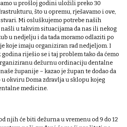
samo u prošloj godini uložili preko 30
frastrukturu, što u opremu, rješavamo i ove,
 stvari. Mi osluškujemo potrebe naših
 našli u takvim situacijama da nas ili nekog
zub u nedjelju i da tada moramo odlaziti po
 koje imaju organiziran rad nedjeljom. I
godina riješio se i taj problem tako da ćemo
 organiziranu dežurnu ordinaciju dentalne
naše županije – kazao je župan te dodao da
o u okviru Doma zdravlja u sklopu kojeg
dentalne medicine.
 od njih će biti dežurna u vremenu od 9 do 12