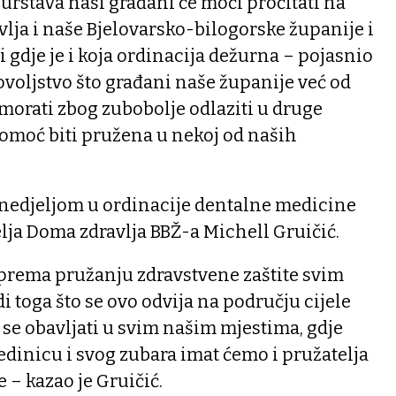
žurstava naši građani će moći pročitati na
lja i naše Bjelovarsko-bilogorske županije i
i gdje je i koja ordinacija dežurna – pojasnio
dovoljstvo što građani naše županije već od
 morati zbog zubobolje odlaziti u druge
pomoć biti pružena u nekoj od naših
nedjeljom u ordinacije dentalne medicine
telja Doma zdravlja BBŽ-a Michell Gruičić.
k prema pružanju zdravstvene zaštite svim
i toga što se ovo odvija na području cijele
 se obavljati u svim našim mjestima, gdje
dinicu i svog zubara imat ćemo i pružatelja
 – kazao je Gruičić.