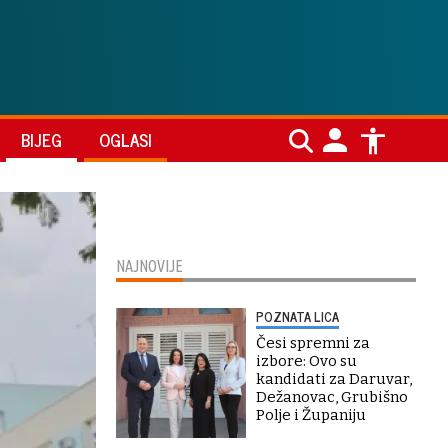
BIJEG
OGLASI
NAJNOVIJE
POZNATA LICA
Česi spremni za
izbore: Ovo su
kandidati za Daruvar,
Dežanovac, Grubišno
Polje i Županiju