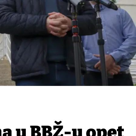
a u BBŽ-u opet