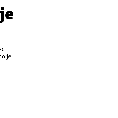
je
ed
io je