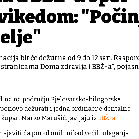
vikedom: "Počin
elje"
acija bit će dežurna od 9 do 12 sati. Raspor
 stranicama Doma zdravlja i BBŽ-a", pojasn
ina na području Bjelovarsko-bilogorske
ponovo dežurati i jedna ordinacije dentalne
o župan Marko Marušić, javljaju iz
BBŽ-a.
najaviti da pored onih nikad većih ulaganja