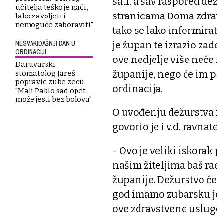
sati, a sav raspored de
učitelja teško je naći,
stranicama Doma zdrav
lako zavoljeti i
nemoguće zaboraviti"
tako se lako informirat
NESVAKIDAŠNJI DAN U
je župan te izrazio za
ORDINACIJI
ove nedjelje više neće
Daruvarski
županije, nego će im 
stomatolog Jareš
popravio zube zecu:
ordinacija.
"Mali Pablo sad opet
može jesti bez bolova"
O uvođenju dežurstva 
govorio je i v.d. ravna
- Ovo je veliki iskora
našim žiteljima baš rad
županije. Dežurstvo će
god imamo zubarsku je
ove zdravstvene usluge