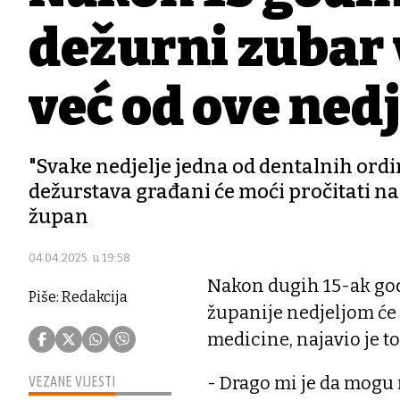
dežurni zubar 
već od ove nedj
"Svake nedjelje jedna od dentalnih ordin
dežurstava građani će moći pročitati na
župan
04.04.2025. u 19:58
Nakon dugih 15-ak god
Piše: Redakcija
županije nedjeljom će 
medicine, najavio je t
- Drago mi je da mogu 
VEZANE VIJESTI