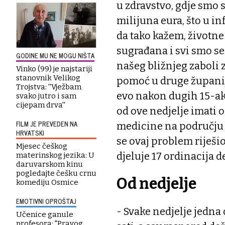
u zdravstvo, gdje smo 
milijuna eura, što u in
da tako kažem, životne
sugrađana i svi smo se
GODINE MU NE MOGU NIŠTA
našeg bližnjeg zaboli 
Vinko (99) je najstariji
stanovnik Velikog
pomoć u druge županije
Trojstva: ''Vježbam
evo nakon dugih 15-ak 
svako jutro i sam
cijepam drva''
od ove nedjelje imati
FILM JE PREVEDEN NA
medicine na području 
HRVATSKI
se ovaj problem riješi
Mjesec češkog
djeluje 17 ordinacija 
materinskog jezika: U
daruvarskom kinu
pogledajte češku crnu
Od nedjelje
komediju Osmice
EMOTIVNI OPROŠTAJ
- Svake nedjelje jedna
Učenice ganule
profesora: "Pravog