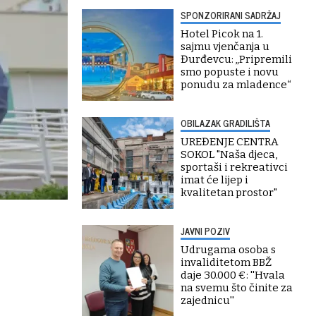
SPONZORIRANI SADRŽAJ
Hotel Picok na 1.
sajmu vjenčanja u
Đurđevcu: „Pripremili
smo popuste i novu
ponudu za mladence“
OBILAZAK GRADILIŠTA
UREĐENJE CENTRA
SOKOL "Naša djeca,
sportaši i rekreativci
imat će lijep i
kvalitetan prostor"
JAVNI POZIV
Udrugama osoba s
invaliditetom BBŽ
daje 30.000 €: ''Hvala
na svemu što činite za
zajednicu''