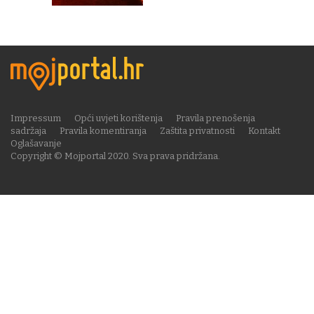
Impressum
Opći uvjeti korištenja
Pravila prenošenja
sadržaja
Pravila komentiranja
Zaštita privatnosti
Kontakt
Oglašavanje
Copyright © Mojportal 2020. Sva prava pridržana.