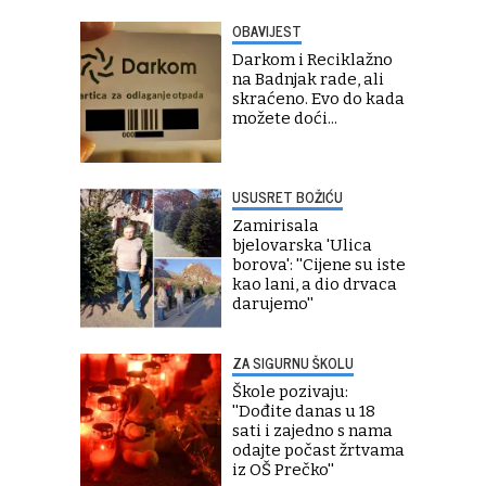
OBAVIJEST
Darkom i Reciklažno
na Badnjak rade, ali
skraćeno. Evo do kada
možete doći...
USUSRET BOŽIĆU
Zamirisala
bjelovarska 'Ulica
borova': ''Cijene su iste
kao lani, a dio drvaca
darujemo''
ZA SIGURNU ŠKOLU
Škole pozivaju:
''Dođite danas u 18
sati i zajedno s nama
odajte počast žrtvama
iz OŠ Prečko''