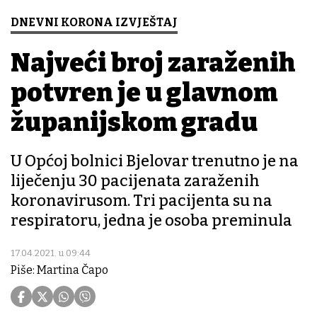
DNEVNI KORONA IZVJEŠTAJ
Najveći broj zaraženih
potvrđen je u glavnom
županijskom gradu
U Općoj bolnici Bjelovar trenutno je na
liječenju 30 pacijenata zaraženih
koronavirusom. Tri pacijenta su na
respiratoru, jedna je osoba preminula
17.04.2021. u 09:44
Piše: Martina Čapo