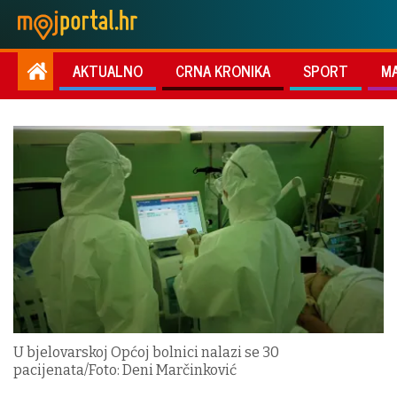
AKTUALNO
CRNA KRONIKA
SPORT
M
U bjelovarskoj Općoj bolnici nalazi se 30
pacijenata/Foto: Deni Marčinković