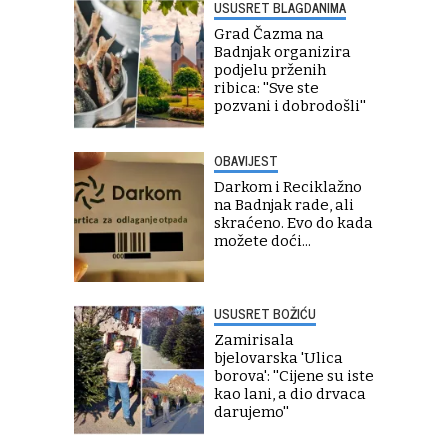
USUSRET BLAGDANIMA
Grad Čazma na
Badnjak organizira
podjelu prženih
ribica: ''Sve ste
pozvani i dobrodošli''
OBAVIJEST
Darkom i Reciklažno
na Badnjak rade, ali
skraćeno. Evo do kada
možete doći...
USUSRET BOŽIĆU
Zamirisala
bjelovarska 'Ulica
borova': ''Cijene su iste
kao lani, a dio drvaca
darujemo''