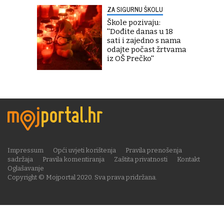
ZA SIGURNU ŠKOLU
Škole pozivaju:
''Dođite danas u 18
sati i zajedno s nama
odajte počast žrtvama
iz OŠ Prečko''
Impressum
Opći uvjeti korištenja
Pravila prenošenja
sadržaja
Pravila komentiranja
Zaštita privatnosti
Kontakt
Oglašavanje
Copyright © Mojportal 2020. Sva prava pridržana.