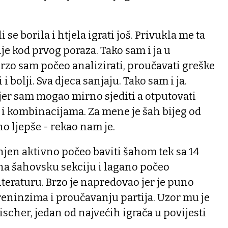
i se borila i htjela igrati još. Privukla me ta
je kod prvog poraza. Tako sam i ja u
zo sam počeo analizirati, proučavati greške
 i bolji. Sva djeca sanjaju. Tako sam i ja.
jer sam mogao mirno sjediti a otputovati
 i kombinacijama. Za mene je šah bijeg od
no ljepše - rekao nam je.
njen aktivno počeo baviti šahom tek sa 14
na šahovsku sekciju i lagano počeo
teraturu. Brzo je napredovao jer je puno
eninzima i proučavanju partija. Uzor mu je
ischer, jedan od najvećih igrača u povijesti