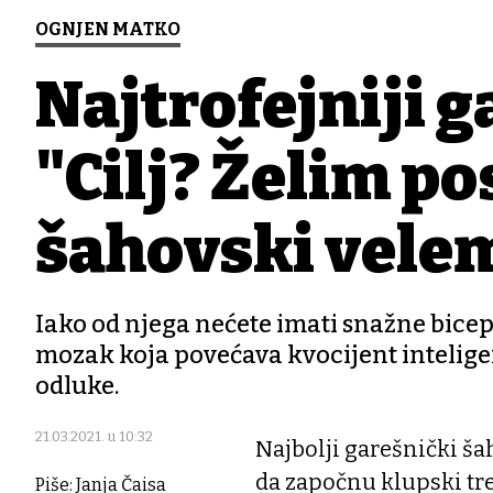
OGNJEN MATKO
Najtrofejniji g
"Cilj? Želim p
šahovski velem
Iako od njega nećete imati snažne biceps
mozak koja povećava kvocijent intelige
odluke.
21.03.2021. u 10:32
Najbolji garešnički ša
da započnu klupski tr
Piše: Janja Čaisa