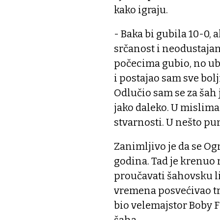
kako igraju.
- Baka bi gubila 10-0, al
srčanost i neodustajan
počecima gubio, no ubr
i postajao sam sve bolji
Odlučio sam se za šah 
jako daleko. U mislima
stvarnosti. U nešto pu
Zanimljivo je da se Og
godina. Tad je krenuo 
proučavati šahovsku li
vremena posvećivao tr
bio velemajstor Boby F
šaha.