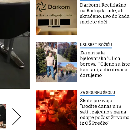
Darkom i Reciklažno
na Badnjak rade, ali
skraćeno. Evo do kada
možete doći...
USUSRET BOŽIĆU
Zamirisala
bjelovarska 'Ulica
borova': ''Cijene su iste
kao lani, a dio drvaca
darujemo''
ZA SIGURNU ŠKOLU
Škole pozivaju:
''Dođite danas u 18
sati i zajedno s nama
odajte počast žrtvama
iz OŠ Prečko''