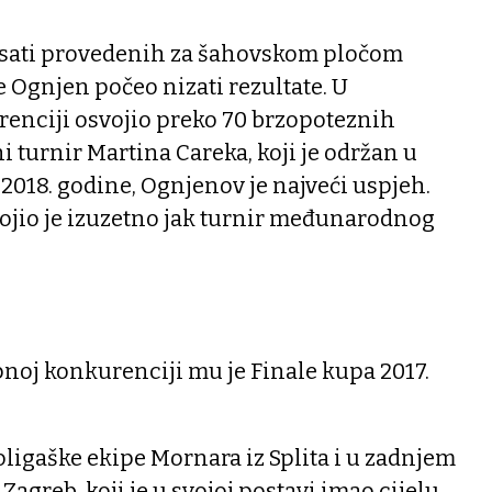
 sati provedenih za šahovskom pločom
e Ognjen počeo nizati rezultate. U
renciji osvojio preko 70 brzopoteznih
i turnir Martina Careka, koji je održan u
018. godine, Ognjenov je najveći uspjeh.
vojio je izuzetno jak turnir međunarodnog
ipnoj konkurenciji mu je Finale kupa 2017.
oligaške ekipe Mornara iz Splita i u zadnjem
agreb, koji je u svojoj postavi imao cijelu