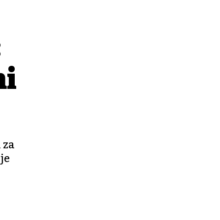
:
ni
 za
je