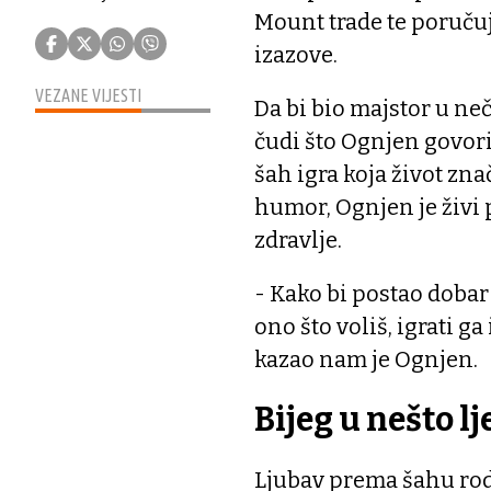
Mount trade te poruču
izazove.
VEZANE VIJESTI
Da bi bio majstor u neč
čudi što Ognjen govori
šah igra koja život zna
humor, Ognjen je živi
zdravlje.
- Kako bi postao dobar 
ono što voliš, igrati ga 
kazao nam je Ognjen.
Bijeg u nešto l
Ljubav prema šahu rodi