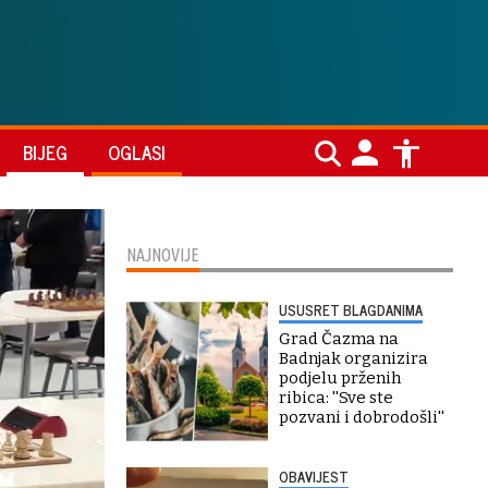
BIJEG
OGLASI
NAJNOVIJE
USUSRET BLAGDANIMA
Grad Čazma na
Badnjak organizira
podjelu prženih
ribica: ''Sve ste
pozvani i dobrodošli''
OBAVIJEST