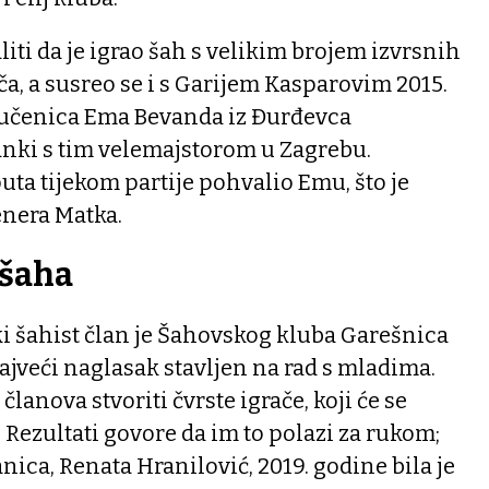
ti da je igrao šah s velikim brojem izvrsnih
ča, a susreo se i s Garijem Kasparovim 2015.
 učenica Ema Bevanda iz Đurđevca
anki s tim velemajstorom u Zagrebu.
uta tijekom partije pohvalio Emu, što je
enera Matka.
 šaha
ki šahist član je Šahovskog kluba Garešnica
najveći naglasak stavljen na rad s mladima.
članova stvoriti čvrste igrače, koji će se
 Rezultati govore da im to polazi za rukom;
nica, Renata Hranilović, 2019. godine bila je