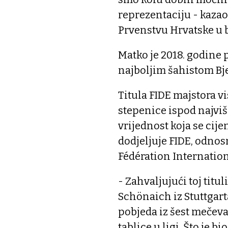
reprezentaciju - kazao 
Prvenstvu Hrvatske u
Matko je 2018. godine 
najboljim šahistom Bj
Titula FIDE majstora v
stepenice ispod najviš
vrijednost koja se cij
dodjeljuje FIDE, odnos
Fédération Internation
- Zahvaljujući toj tit
Schönaich iz Stuttgart
pobjeda iz šest mečev
tablice u ligi. Što je bio