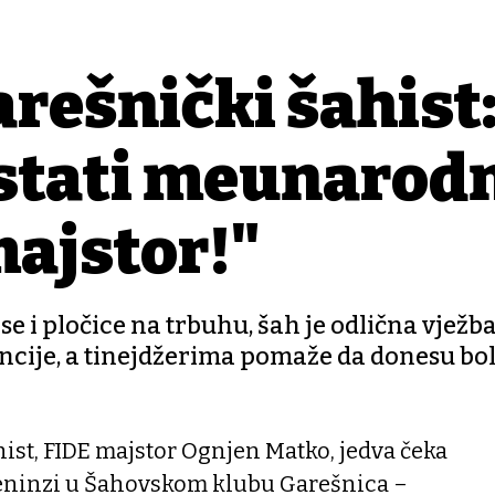
arešnički šahist
ostati međunarod
ajstor!"
e i pločice na trbuhu, šah je odlična vježba
ncije, a tinejdžerima pomaže da donesu bol
hist, FIDE majstor Ognjen Matko, jedva čeka
eninzi u Šahovskom klubu Garešnica –