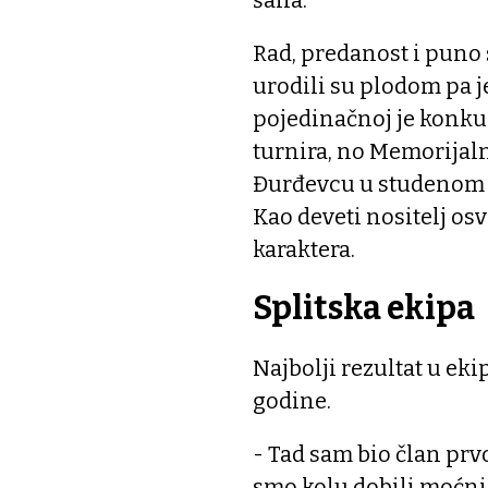
Rad, predanost i puno
urodili su plodom pa j
pojedinačnoj je konku
turnira, no Memorijaln
Đurđevcu u studenom 2
Kao deveti nositelj os
karaktera.
Splitska ekipa
Najbolji rezultat u ek
godine.
- Tad sam bio član prv
smo kolu dobili moćni Z