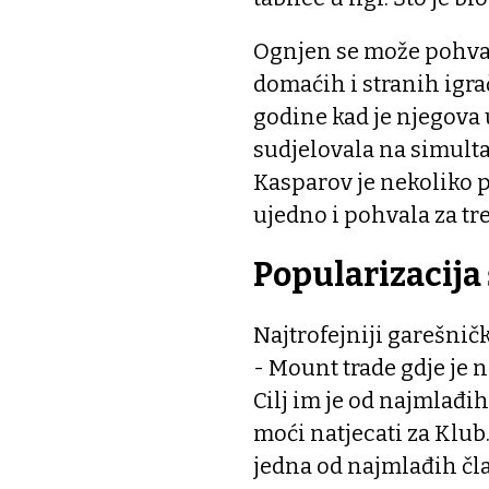
Ognjen se može pohvali
domaćih i stranih igra
godine kad je njegova
sudjelovala na simult
Kasparov je nekoliko p
ujedno i pohvala za tr
Popularizacija
Najtrofejniji garešnič
- Mount trade gdje je 
Cilj im je od najmlađih 
moći natjecati za Klub.
jedna od najmlađih čla