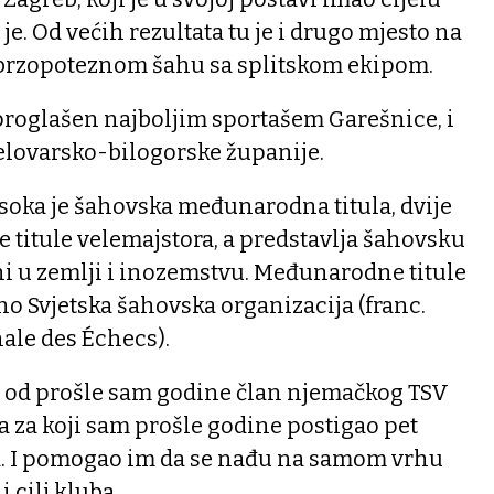
je. Od većih rezultata tu je i drugo mjesto na
 brzopoteznom šahu sa splitskom ekipom.
proglašen najboljim sportašem Garešnice, i
elovarsko-bilogorske županije.
isoka je šahovska međunarodna titula, dvije
e titule velemajstora, a predstavlja šahovsku
eni u zemlji i inozemstvu. Međunarodne titule
no Svjetska šahovska organizacija (franc.
ale des Échecs).
uli od prošle sam godine član njemačkog TSV
a za koji sam prošle godine postigao pet
a. I pomogao im da se nađu na samom vrhu
 i cilj kluba.