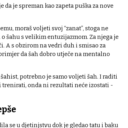
je da je spreman kao zapeta puška za nove
emu, moraš voljeti svoj “zanat”, stoga ne
 o šahu s velikim entuzijazmom. Za njega je
či. A s obzirom na vedri duh i smisao za
 primjer da šah dobro utječe na mentalno
šahist, potrebno je samo voljeti šah. I raditi
i trenirati, onda ni rezultati neće izostati -
jepše
la se u djetinjstvu dok je gledao tatu i baku