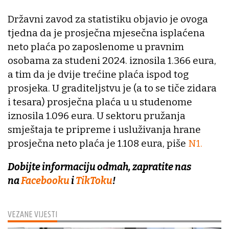
Državni zavod za statistiku objavio je ovoga
tjedna da je prosječna mjesečna isplaćena
neto plaća po zaposlenome u pravnim
osobama za studeni 2024. iznosila 1.366 eura,
a tim da je dvije trećine plaća ispod tog
prosjeka. U graditeljstvu je (a to se tiče zidara
i tesara) prosječna plaća u u studenome
iznosila 1.096 eura. U sektoru pružanja
smještaja te pripreme i usluživanja hrane
prosječna neto plaća je 1.108 eura, piše
N1.
Dobijte informaciju odmah, zapratite nas
na
Facebooku
i
TikToku
!
VEZANE VIJESTI