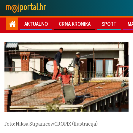
AKTUALNO
CRNA KRONIKA
SPORT
M
Foto: Niksa Stipanicev/CROPIX (Ilustracija)