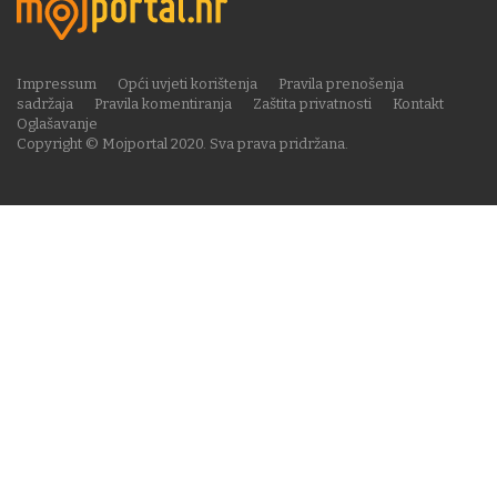
Impressum
Opći uvjeti korištenja
Pravila prenošenja
sadržaja
Pravila komentiranja
Zaštita privatnosti
Kontakt
Oglašavanje
Copyright © Mojportal 2020. Sva prava pridržana.