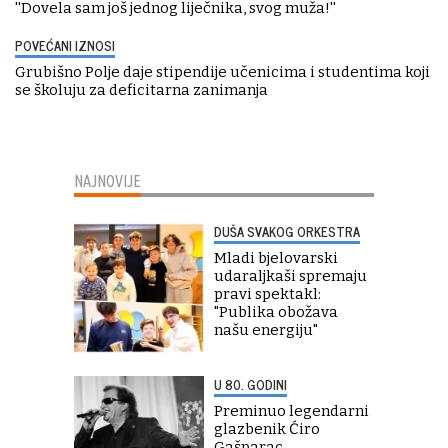
''Dovela sam još jednog liječnika, svog muža!''
POVEĆANI IZNOSI
Grubišno Polje daje stipendije učenicima i studentima koji
se školuju za deficitarna zanimanja
NAJNOVIJE
DUŠA SVAKOG ORKESTRA
Mladi bjelovarski
udaraljkaši spremaju
pravi spektakl:
"Publika obožava
našu energiju"
U 80. GODINI
Preminuo legendarni
glazbenik Ćiro
Gašparac