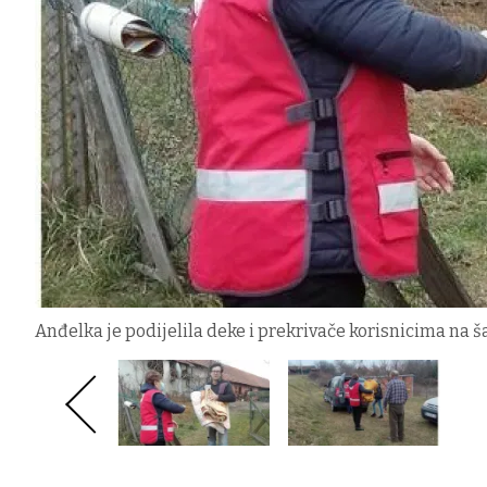
Anđelka je podijelila deke i prekrivače korisnicima na