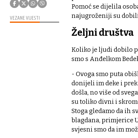
Pomoć se dijelila osob
najugroženiji su dobili
VEZANE VIJESTI
Željni društva
Koliko je ljudi dobilo
smo s Anđelkom Bedek
- Ovoga smo puta obišl
donijeli im deke i pre
došla, no više od svega 
su toliko divni i skromn
Stoga gledamo da ih s
blagdana, primjerice Us
svjesni smo da im možd