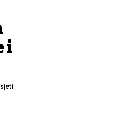
a
 i
jeti.