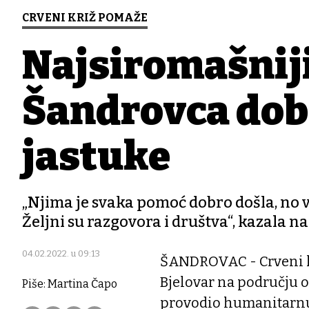
CRVENI KRIŽ POMAŽE
Najsiromašniji
Šandrovca dobi
jastuke
„Njima je svaka pomoć dobro došla, no vi
Željni su razgovora i društva“, kazala 
04.02.2022. u 09:13
ŠANDROVAC - Crveni k
Bjelovar na području 
Piše: Martina Čapo
provodio humanitarnu