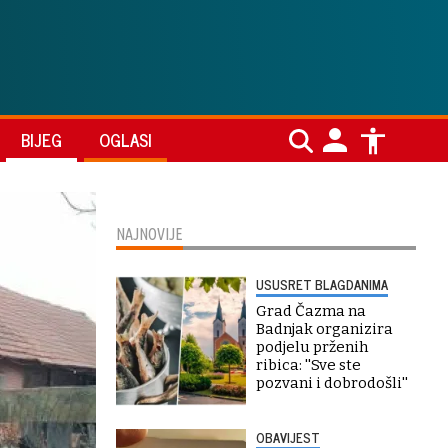
BIJEG
OGLASI
NAJNOVIJE
USUSRET BLAGDANIMA
Grad Čazma na
Badnjak organizira
podjelu prženih
ribica: ''Sve ste
pozvani i dobrodošli''
OBAVIJEST