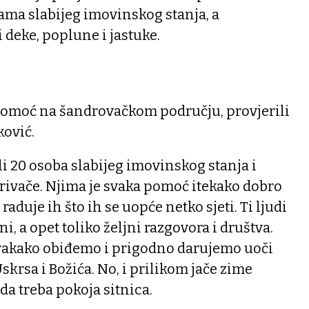
ama slabijeg imovinskog stanja, a
 deke, poplune i jastuke.
 pomoć na šandrovačkom području, provjerili
ović.
i 20 osoba slabijeg imovinskog stanja i
krivače. Njima je svaka pomoć itekako dobro
raduje ih što ih se uopće netko sjeti. Ti ljudi
i, a opet toliko željni razgovora i društva.
vakako obiđemo i prigodno darujemo uoči
krsa i Božića. No, i prilikom jače zime
a treba pokoja sitnica.