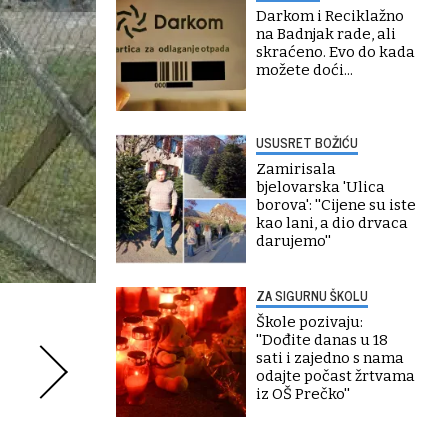
Darkom i Reciklažno
na Badnjak rade, ali
skraćeno. Evo do kada
možete doći...
USUSRET BOŽIĆU
Zamirisala
bjelovarska 'Ulica
borova': ''Cijene su iste
kao lani, a dio drvaca
darujemo''
ZA SIGURNU ŠKOLU
Škole pozivaju:
''Dođite danas u 18
sati i zajedno s nama
odajte počast žrtvama
iz OŠ Prečko''