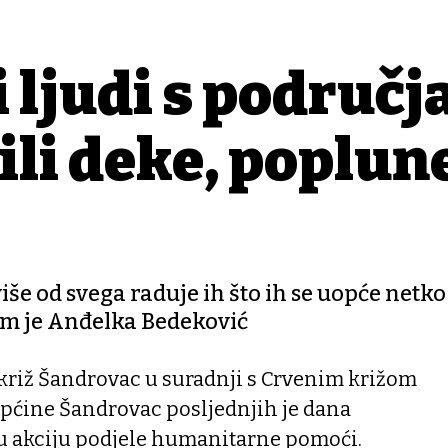
 ljudi s područj
li deke, poplune
še od svega raduje ih što ih se uopće netko s
nam je Anđelka Bedeković
riž Šandrovac u suradnji s Crvenim križom
općine Šandrovac posljednjih je dana
 akciju podjele humanitarne pomoći.