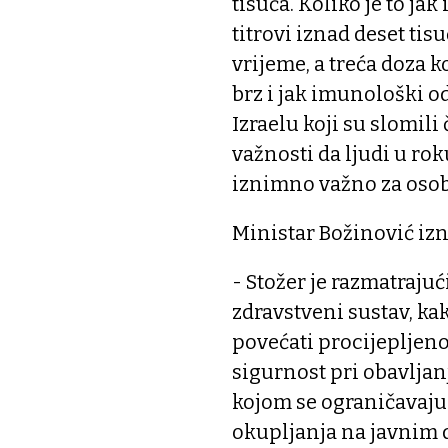
tisuća. Koliko je to ja
titrovi iznad deset tis
vrijeme, a treća doza k
brz i jak imunološki od
Izraelu koji su slomili
važnosti da ljudi u rok
iznimno važno za osob
Ministar Božinović izn
- Stožer je razmatrajuć
zdravstveni sustav, kak
povećati procijepljenos
sigurnost pri obavljan
kojom se ograničavaju 
okupljanja na javnim 