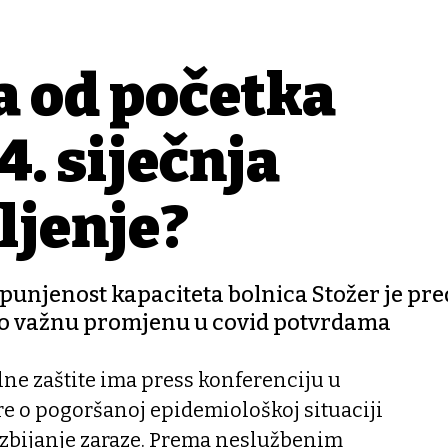
a od početka
4. siječnja
ljenje?
opunjenost kapaciteta bolnica Stožer je pre
vio važnu promjenu u covid potvrdama
lne zaštite ima press konferenciju u
re o pogoršanoj epidemiološkoj situaciji
zbijanje zaraze. Prema neslužbenim