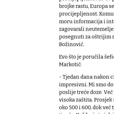
brojke rastu, Europa se
procijepljenost. Komu
moru informacija i int
zagovarali neutemeljen
posegnuti za oštrijim m
Božinović.
Evo što je poručila še
Markotić:
- Tjedan dana nakon ci
impresivni. Mi smo do s
poslije treće doze. Već
visoka zaštita. Prosjek
oko 500 i 600, dok već