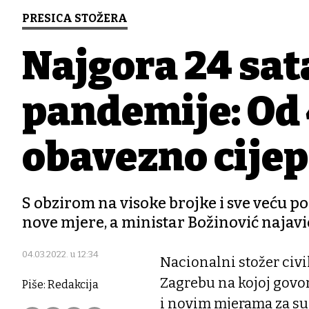
PRESICA STOŽERA
Najgora 24 sat
pandemije: Od 
obavezno cijep
S obzirom na visoke brojke i sve veću p
nove mjere, a ministar Božinović naja
04.03.2022. u 12:34
Nacionalni stožer civi
Zagrebu na kojoj govo
Piše: Redakcija
i novim mjerama za su