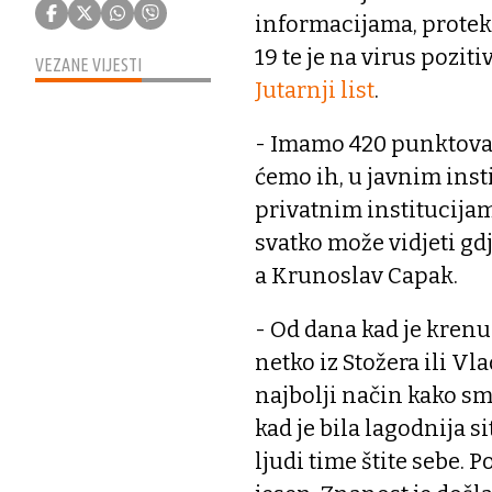
informacijama, protekl
19 te je na virus pozit
VEZANE VIJESTI
Jutarnji list
.
- Imamo 420 punktova z
ćemo ih, u javnim inst
privatnim institucijam
svatko može vidjeti gdj
a Krunoslav Capak.
- Od dana kad je krenu
netko iz Stožera ili Vl
najbolji način kako sma
kad je bila lagodnija s
ljudi time štite sebe.