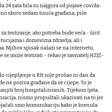
a 24 sata bila su najgora od pojave covida-
ivno skoro sedam tisuća građana, piše
a testiranje, ako potreba bude veća - širit
itucijama i domovima zdravlja, ali i
a. Njihov spisak nalazi se na internetu,
e se može testirati - rekao je ravnatelj HZJZ-
lo cijepljenje u RH nije prošao ni dan da
ade ne poziva građane da se cijepe. To je
njiti broj hospitaliziranih. Tijekom ljeta,
ituacija, nismo propuštali ukazivati na to jer
 Pojačali smo komunikaciju kako je krenula