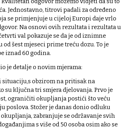
k i kvalitetan odgovor možemo vidjeti da su to
uća. Jednostavno, titrovi padali za određeno
oja se primjenjuje u cijeloj Europi daje vrlo
govor. Na osnovi ovih rezultata i rezultata u
 četvrti val pokazuje se da je od iznimne
u od šest mjeseci prime treću dozu. To je
e iznad 60 godina.
io je detalje o novim mjerama:
i situaciju,s obzirom na pritisak na
o su ključna tri smjera djelovanja. Prvo je
t, ograničiti okupljanja postići što veću
ju poslova. Stožer je danas donio odluku
okupljanja, zabranjuje se održavanje svih
događanjima s više od 50 osoba osim ako se