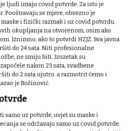
e ljudi imaju covid potvrde. Za isto je
r. Pooštravaju se mjere, obvezno je
maske i fizički razmak i uz covid potvrdu.
 svih okupljanja na otvorenom, osim ako
dom. Iznimno, ako to potvrdi HZJZ. Sva javna
šiti do 24 sata. Niti profesionalne
ožbe, ne smiju biti. Izuzetak su
 započele nakon 23 sata, svadbene
iti do 2 sata ujutro. a razmotrit ćemo i
azao je Božinović.
otvrde
ti samo uz potvrde, uvjet su maske i
jecanja se održavaju samo uz covid potvrde.