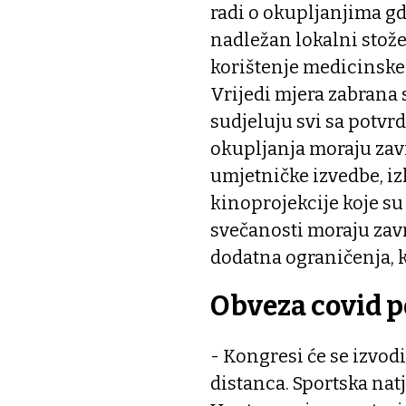
radi o okupljanjima gdj
nadležan lokalni stože
korištenje medicinske 
Vrijedi mjera zabrana
sudjeluju svi sa potvr
okupljanja moraju zavr
umjetničke izvedbe, izl
kinoprojekcije koje su
svečanosti moraju završ
dodatna ograničenja, k
Obveza covid p
- Kongresi će se izvodi
distanca. Sportska nat