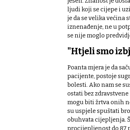
jesen. Znanost je došla
ljudi koji se cijepe i 
je da se velika većina 
iznenađenje, ne u potpu
se nije moglo predvidje
"Htjeli smo izb
Poanta mjera je da sač
pacijente, postoje sugr
bolesti. Ako nam se su
ostati bez zdravstvene s
mogu biti žrtva onih 
su uspjele spuštati b
obuhvata cijepljenja. 
procijepljenost do 87 p