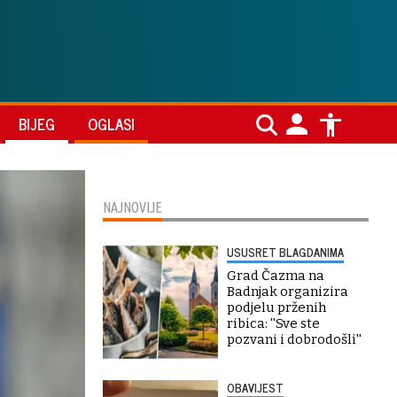
BIJEG
OGLASI
NAJNOVIJE
USUSRET BLAGDANIMA
Grad Čazma na
Badnjak organizira
podjelu prženih
ribica: ''Sve ste
pozvani i dobrodošli''
OBAVIJEST