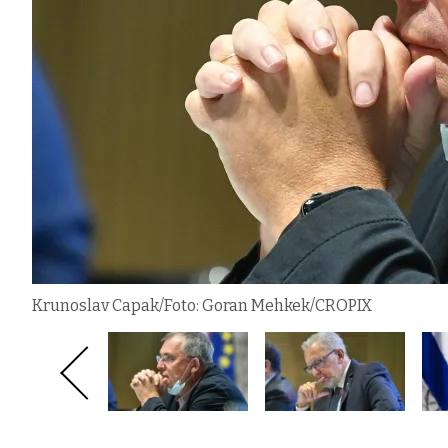
Krunoslav Capak/Foto: Goran Mehkek/CROPIX