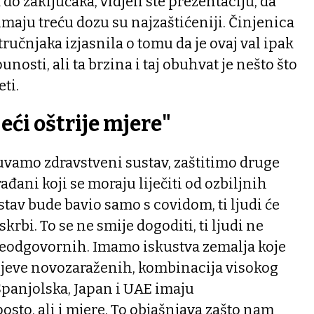
 do zaključaka, vidjeli ste prezentaciju, da
uzimaju treću dozu su najzaštićeniji. Činjenica
stručnjaka izjasnila o tomu da je ovaj val ipak
nosti, ali ta brzina i taj obuhvat je nešto što
ti.
jeći oštrije mjere"
uvamo zdravstveni sustav, zaštitimo druge
ađani koji se moraju liječiti od ozbiljnih
stav bude bavio samo s covidom, ti ljudi će
krbi. To se ne smije dogoditi, ti ljudi ne
neodgovornih. Imamo iskustva zemalja koje
rojeve novozaraženih, kombinacija visokog
Španjolska, Japan i UAE imaju
osto, ali i mjere. To objašnjava zašto nam