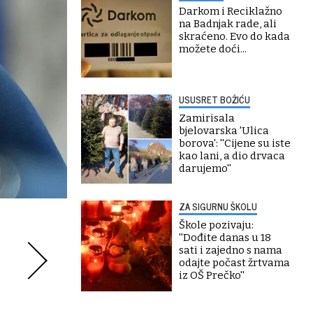
Darkom i Reciklažno
na Badnjak rade, ali
skraćeno. Evo do kada
možete doći...
USUSRET BOŽIĆU
Zamirisala
bjelovarska 'Ulica
borova': ''Cijene su iste
kao lani, a dio drvaca
darujemo''
ZA SIGURNU ŠKOLU
Škole pozivaju:
''Dođite danas u 18
sati i zajedno s nama
odajte počast žrtvama
iz OŠ Prečko''