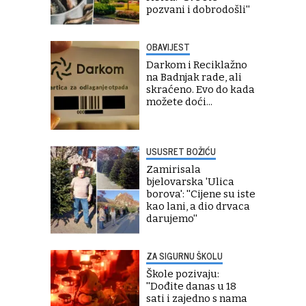
pozvani i dobrodošli''
OBAVIJEST
Darkom i Reciklažno
na Badnjak rade, ali
skraćeno. Evo do kada
možete doći...
USUSRET BOŽIĆU
Zamirisala
bjelovarska 'Ulica
borova': ''Cijene su iste
kao lani, a dio drvaca
darujemo''
ZA SIGURNU ŠKOLU
Škole pozivaju:
''Dođite danas u 18
sati i zajedno s nama