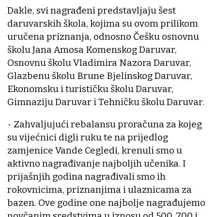
Dakle, svi nagrađeni predstavljaju šest
daruvarskih škola, kojima su ovom prilikom
uručena priznanja, odnosno Češku osnovnu
školu Jana Amosa Komenskog Daruvar,
Osnovnu školu Vladimira Nazora Daruvar,
Glazbenu školu Brune Bjelinskog Daruvar,
Ekonomsku i turističku školu Daruvar,
Gimnaziju Daruvar i Tehničku školu Daruvar.
- Zahvaljujući rebalansu proračuna za kojeg
su vijećnici digli ruku te na prijedlog
zamjenice Vande Cegledi, krenuli smo u
aktivno nagrađivanje najboljih učenika. I
prijašnjih godina nagrađivali smo ih
rokovnicima, priznanjima i ulaznicama za
bazen. Ove godine one najbolje nagrađujemo
novčanim sredstvima u iznosu od 500, 700 i