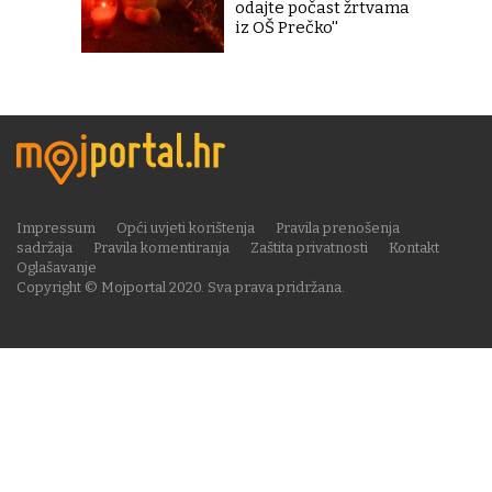
odajte počast žrtvama
iz OŠ Prečko''
Impressum
Opći uvjeti korištenja
Pravila prenošenja
sadržaja
Pravila komentiranja
Zaštita privatnosti
Kontakt
Oglašavanje
Copyright © Mojportal 2020. Sva prava pridržana.