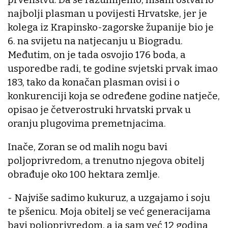
najbolji plasman u povijesti Hrvatske, jer je
kolega iz Krapinsko-zagorske županije bio je
6. na svijetu na natjecanju u Biogradu.
Međutim, on je tada osvojio 176 boda, a
usporedbe radi, te godine svjetski prvak imao
183, tako da konačan plasman ovisi i o
konkurenciji koja se određene godine natječe,
opisao je četverostruki hrvatski prvak u
oranju plugovima premetnjacima.
Inače, Zoran se od malih nogu bavi
poljoprivredom, a trenutno njegova obitelj
obrađuje oko 100 hektara zemlje.
- Najviše sadimo kukuruz, a uzgajamo i soju
te pšenicu. Moja obitelj se već generacijama
bavi poljoprivredom, a ja sam već 12 godina