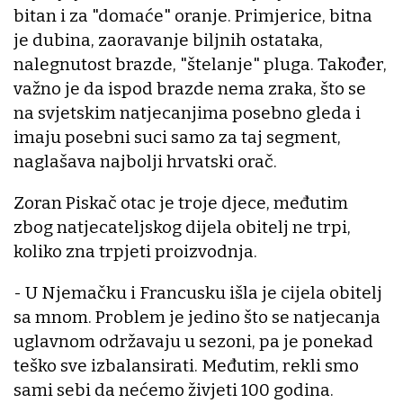
bitan i za "domaće" oranje. Primjerice, bitna
je dubina, zaoravanje biljnih ostataka,
nalegnutost brazde, "štelanje" pluga. Također,
važno je da ispod brazde nema zraka, što se
na svjetskim natjecanjima posebno gleda i
imaju posebni suci samo za taj segment,
naglašava najbolji hrvatski orač.
Zoran Piskač otac je troje djece, međutim
zbog natjecateljskog dijela obitelj ne trpi,
koliko zna trpjeti proizvodnja.
- U Njemačku i Francusku išla je cijela obitelj
sa mnom. Problem je jedino što se natjecanja
uglavnom održavaju u sezoni, pa je ponekad
teško sve izbalansirati. Međutim, rekli smo
sami sebi da nećemo živjeti 100 godina.