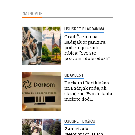
NAJNOVIJE
USUSRET BLAGDANIMA
Grad Čazma na
Badnjak organizira
podjelu prženih
ribica: ''Sve ste
pozvani i dobrodošli''
OBAVIJEST
Darkom i Reciklažno
na Badnjak rade, ali
skraćeno. Evo do kada
možete doći...
USUSRET BOŽIĆU
Zamirisala
bjelovarska 'Ulica