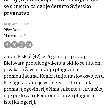
se sprema za svoje četvrto Svjetsko
prvenstvo
14.10.2022. u 19:31
Piše: Deni
Marčinković
Zoran Piskač (42) iz Prgomelja, pokraj
Bjelovara proteklog vikenda okitio se titulom
prvaka države u oranju plugovima
premetnjacima. Konkretnije, naslov osvojen u
Prelogu Zoranu je već četvrti, što do sada,
prema njegovim riječima, nikome u Hrvatskoj
nije pošlo za rukom, odnosno za plugom, u
istoj kategoriji.