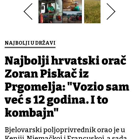
NAJBOLJI U DRŽAVI
Najbolji hrvatski orač
Zoran Piskač iz
Prgomelja: "Vozio sam
već s 12 godina. I to
kombajn"
Bjelovarski poljoprivrednik orao je u
Keniji, Njemačkoj i Francuskoj, a sada