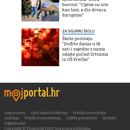
borova': ''Cijene su iste
kao lani, a dio drvaca
darujemo''
ZA SIGURNU ŠKOLU
Škole pozivaju:
''Dođite danas u 18
sati i zajedno s nama
odajte počast žrtvama
iz OŠ Prečko''
Impressum
Opći uvjeti korištenja
Pravila prenošenja
sadržaja
Pravila komentiranja
Zaštita privatnosti
Kontakt
Oglašavanje
Copyright © Mojportal 2020. Sva prava pridržana.