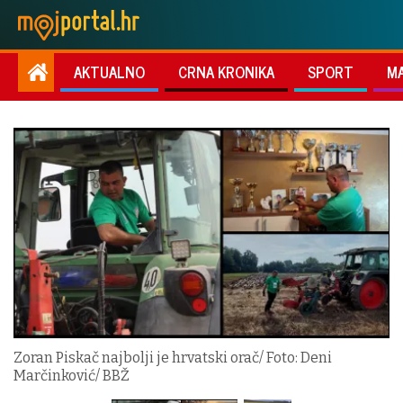
AKTUALNO
CRNA KRONIKA
SPORT
M
Zoran Piskač najbolji je hrvatski orač/ Foto: Deni
Marčinković/ BBŽ