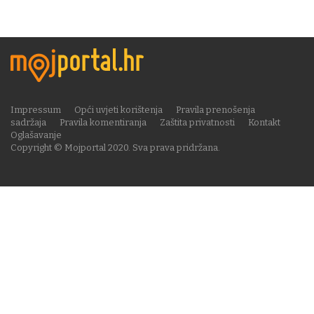
Impressum
Opći uvjeti korištenja
Pravila prenošenja
sadržaja
Pravila komentiranja
Zaštita privatnosti
Kontakt
Oglašavanje
Copyright © Mojportal 2020. Sva prava pridržana.