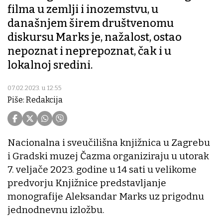
filma u zemlji i inozemstvu, u
današnjem širem društvenomu
diskursu Marks je, nažalost, ostao
nepoznat i neprepoznat, čak i u
lokalnoj sredini.
07.02.2023. u 12:55
Piše: Redakcija
Nacionalna i sveučilišna knjižnica u Zagrebu
i Gradski muzej Čazma organiziraju u utorak
7. veljače 2023. godine u 14 sati u velikome
predvorju Knjižnice predstavljanje
monografije Aleksandar Marks uz prigodnu
jednodnevnu izložbu.