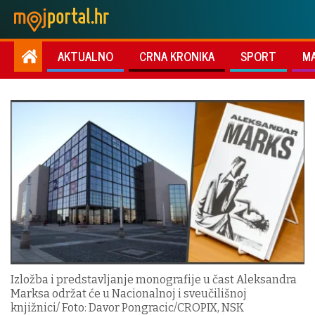
AKTUALNO
CRNA KRONIKA
SPORT
M
Izložba i predstavljanje monografije u čast Aleksandra
Marksa održat će u Nacionalnoj i sveučilišnoj
knjižnici/ Foto: Davor Pongracic/CROPIX, NSK