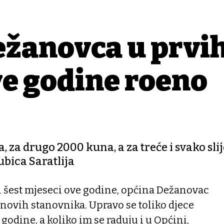
ežanovca u prvi
e godine rođeno
 za drugo 2000 kuna, a za treće i svako sli
bica Saratlija
šest mjeseci ove godine, općina Dežanovac
o novih stanovnika. Upravo se toliko djece
 godine, a koliko im se raduju i u Općini,