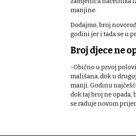
zamjenica načelnika i
manjine.
Dodajmo, broj novorođe
godini jer i tada se u 
Broj djece ne o
-Obično u prvoj polov
mališana, dok u drugo
manji. Godinu najčešće
dok taj broj ne opada, 
se raduje novom prij