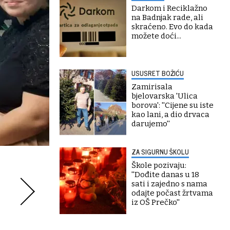
Darkom i Reciklažno
na Badnjak rade, ali
skraćeno. Evo do kada
možete doći...
USUSRET BOŽIĆU
Zamirisala
bjelovarska 'Ulica
borova': ''Cijene su iste
kao lani, a dio drvaca
darujemo''
ZA SIGURNU ŠKOLU
Škole pozivaju:
''Dođite danas u 18
sati i zajedno s nama
odajte počast žrtvama
iz OŠ Prečko''