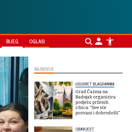
BIJEG
OGLASI
NAJNOVIJE
USUSRET BLAGDANIMA
Grad Čazma na
Badnjak organizira
podjelu prženih
ribica: ''Sve ste
pozvani i dobrodošli''
OBAVIJEST