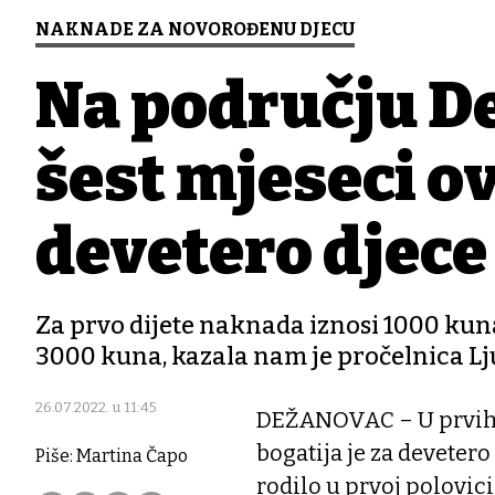
NAKNADE ZA NOVOROĐENU DJECU
Na području D
šest mjeseci ov
devetero djece
Za prvo dijete naknada iznosi 1000 kuna,
3000 kuna, kazala nam je pročelnica Lju
26.07.2022. u 11:45
DEŽANOVAC – U prvih 
bogatija je za deveter
Piše: Martina Čapo
rodilo u prvoj polovici