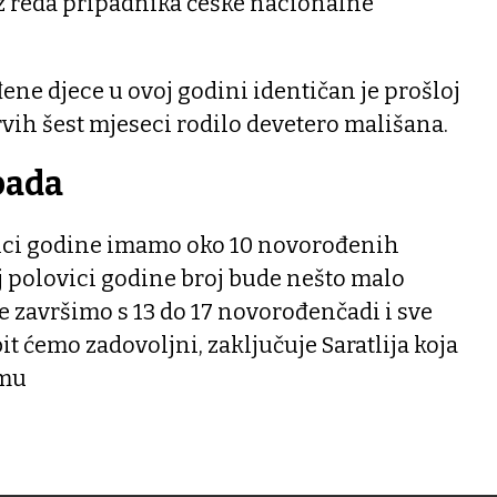
z reda pripadnika češke nacionalne
ne djece u ovoj godini identičan je prošloj
prvih šest mjeseci rodilo devetero mališana.
pada
ici godine imamo oko 10 novorođenih
j polovici godine broj bude nešto malo
 završimo s 13 do 17 novorođenčadi i sve
bit ćemo zadovoljni, zaključuje Saratlija koja
emu