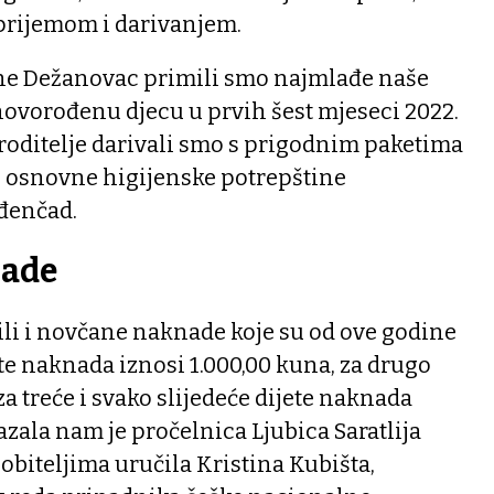
prijemom i darivanjem.
ne Dežanovac primili smo najmlađe naše
ovorođenu djecu u prvih šest mjeseci 2022.
 roditelje darivali smo s prigodnim paketima
e osnovne higijenske potrepštine
đenčad.
nade
ili i novčane naknade koje su od ove godine
te naknada iznosi 1.000,00 kuna, za drugo
 za treće i svako slijedeće dijete naknada
kazala nam je pročelnica Ljubica Saratlija
 obiteljima uručila Kristina Kubišta,