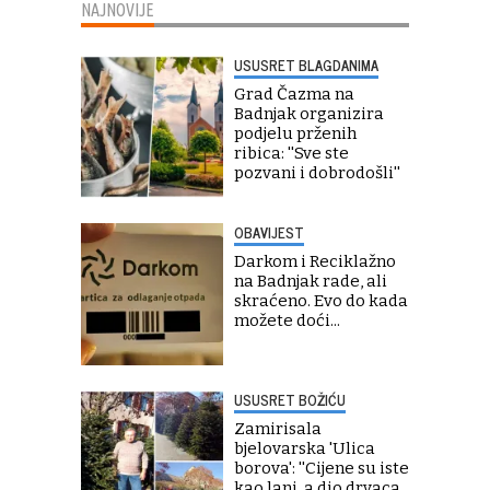
NAJNOVIJE
USUSRET BLAGDANIMA
Grad Čazma na
Badnjak organizira
podjelu prženih
ribica: ''Sve ste
pozvani i dobrodošli''
OBAVIJEST
Darkom i Reciklažno
na Badnjak rade, ali
skraćeno. Evo do kada
možete doći...
USUSRET BOŽIĆU
Zamirisala
bjelovarska 'Ulica
borova': ''Cijene su iste
kao lani, a dio drvaca