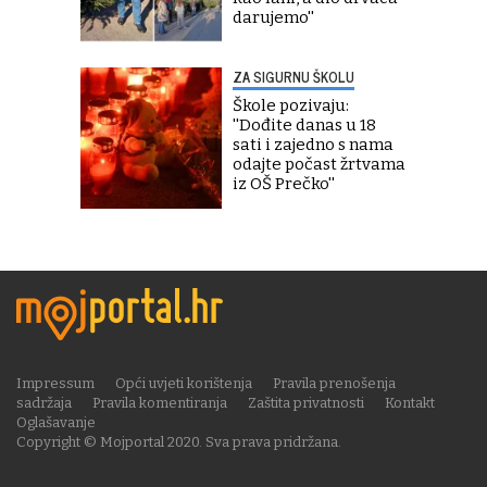
darujemo''
ZA SIGURNU ŠKOLU
Škole pozivaju:
''Dođite danas u 18
sati i zajedno s nama
odajte počast žrtvama
iz OŠ Prečko''
Impressum
Opći uvjeti korištenja
Pravila prenošenja
sadržaja
Pravila komentiranja
Zaštita privatnosti
Kontakt
Oglašavanje
Copyright © Mojportal 2020. Sva prava pridržana.