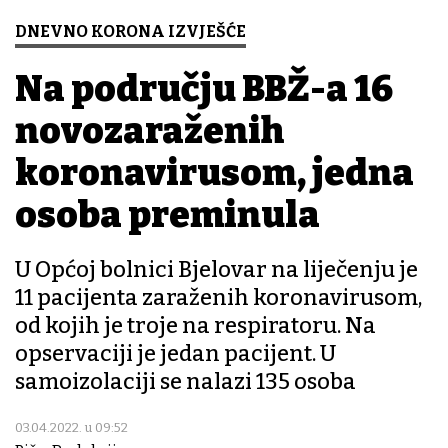
DNEVNO KORONA IZVJEŠĆE
Na području BBŽ-a 16
novozaraženih
koronavirusom, jedna
osoba preminula
U Općoj bolnici Bjelovar na liječenju je
11 pacijenta zaraženih koronavirusom,
od kojih je troje na respiratoru. Na
opservaciji je jedan pacijent. U
samoizolaciji se nalazi 135 osoba
03.04.2022. u 09:52