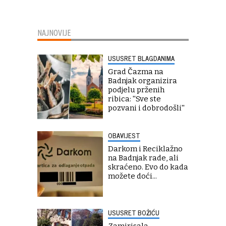
NAJNOVIJE
USUSRET BLAGDANIMA
Grad Čazma na
Badnjak organizira
podjelu prženih
ribica: ''Sve ste
pozvani i dobrodošli''
OBAVIJEST
Darkom i Reciklažno
na Badnjak rade, ali
skraćeno. Evo do kada
možete doći...
USUSRET BOŽIĆU
Zamirisala