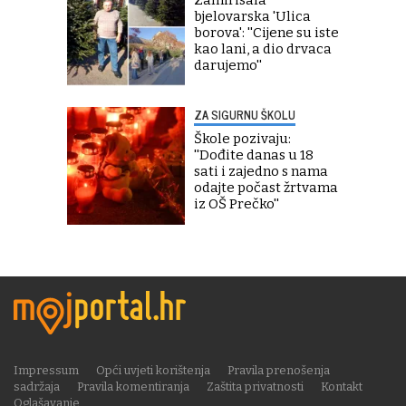
bjelovarska 'Ulica
borova': ''Cijene su iste
kao lani, a dio drvaca
darujemo''
ZA SIGURNU ŠKOLU
Škole pozivaju:
''Dođite danas u 18
sati i zajedno s nama
odajte počast žrtvama
iz OŠ Prečko''
Impressum
Opći uvjeti korištenja
Pravila prenošenja
sadržaja
Pravila komentiranja
Zaštita privatnosti
Kontakt
Oglašavanje