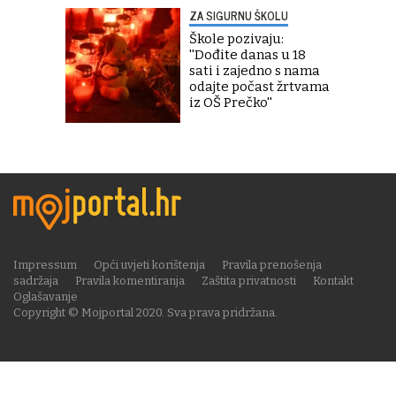
ZA SIGURNU ŠKOLU
Škole pozivaju:
''Dođite danas u 18
sati i zajedno s nama
odajte počast žrtvama
iz OŠ Prečko''
Impressum
Opći uvjeti korištenja
Pravila prenošenja
sadržaja
Pravila komentiranja
Zaštita privatnosti
Kontakt
Oglašavanje
Copyright © Mojportal 2020. Sva prava pridržana.