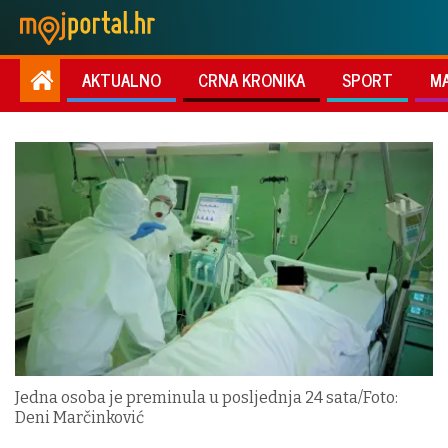
AKTUALNO
CRNA KRONIKA
SPORT
M
Jedna osoba je preminula u posljednja 24 sata/Foto:
Deni Marčinković