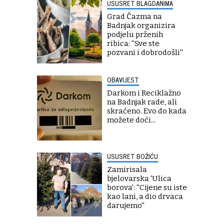
USUSRET BLAGDANIMA
Grad Čazma na
Badnjak organizira
podjelu prženih
ribica: ''Sve ste
pozvani i dobrodošli''
OBAVIJEST
Darkom i Reciklažno
na Badnjak rade, ali
skraćeno. Evo do kada
možete doći...
USUSRET BOŽIĆU
Zamirisala
bjelovarska 'Ulica
borova': ''Cijene su iste
kao lani, a dio drvaca
darujemo''