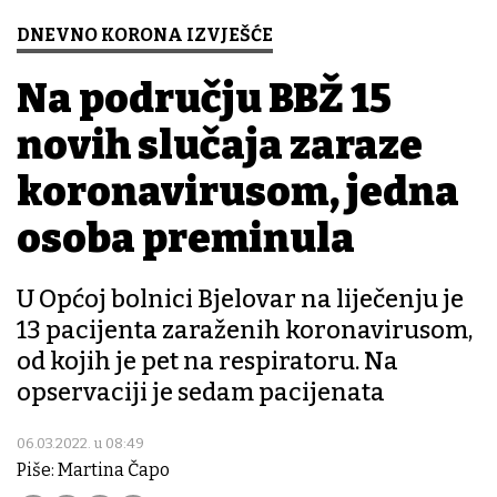
DNEVNO KORONA IZVJEŠĆE
Na području BBŽ 15
novih slučaja zaraze
koronavirusom, jedna
osoba preminula
U Općoj bolnici Bjelovar na liječenju je
13 pacijenta zaraženih koronavirusom,
od kojih je pet na respiratoru. Na
opservaciji je sedam pacijenata
06.03.2022. u 08:49
Piše: Martina Čapo