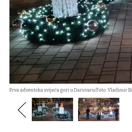
Prva adventska svijeća gori u Daruvaru/Foto: Vladimir B