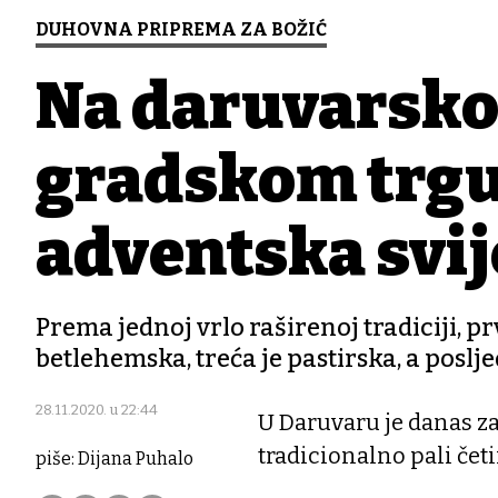
DUHOVNA PRIPREMA ZA BOŽIĆ
Na daruvarsk
gradskom trgu
adventska svij
Prema jednoj vrlo raširenoj tradiciji, p
betlehemska, treća je pastirska, a poslje
28.11.2020. u 22:44
U Daruvaru je danas za
tradicionalno pali četi
piše: Dijana Puhalo