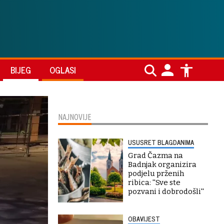
BIJEG
OGLASI
NAJNOVIJE
USUSRET BLAGDANIMA
Grad Čazma na
Badnjak organizira
podjelu prženih
ribica: ''Sve ste
pozvani i dobrodošli''
OBAVIJEST