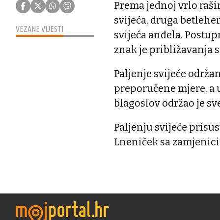
Prema jednoj vrlo raši
svijeća, druga betlehem
VEZANE VIJESTI
svijeća anđela. Postup
znak je približavanja s
Paljenje svijeće održa
preporučene mjere, a u 
blagoslov održao je sv
Paljenju svijeće pris
Lneniček sa zamjenic