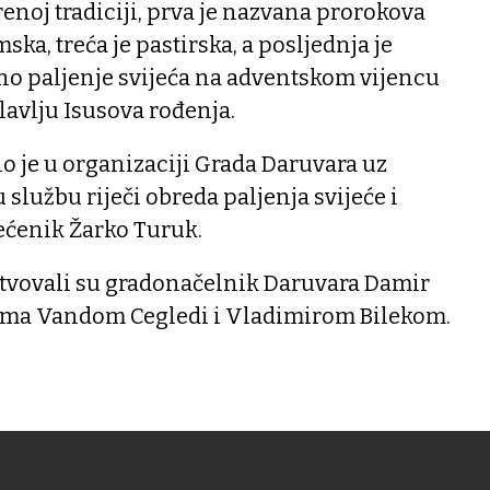
renoj tradiciji, prva je nazvana prorokova
ska, treća je pastirska, a posljednja je
no paljenje svijeća na adventskom vijencu
lavlju Isusova rođenja.
no je u organizaciji Grada Daruvara uz
službu riječi obreda paljenja svijeće i
ećenik Žarko Turuk.
ustvovali su gradonačelnik Daruvara Damir
ima Vandom Cegledi i Vladimirom Bilekom.