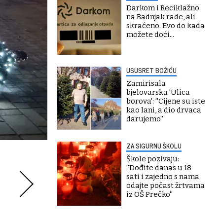
Darkom i Reciklažno
na Badnjak rade, ali
skraćeno. Evo do kada
možete doći...
USUSRET BOŽIĆU
Zamirisala
bjelovarska 'Ulica
borova': ''Cijene su iste
kao lani, a dio drvaca
darujemo''
ZA SIGURNU ŠKOLU
Škole pozivaju:
''Dođite danas u 18
sati i zajedno s nama
odajte počast žrtvama
iz OŠ Prečko''