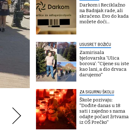
Darkom i Reciklažno
na Badnjak rade, ali
skraćeno. Evo do kada
možete doći...
USUSRET BOŽIĆU
Zamirisala
bjelovarska 'Ulica
borova': ''Cijene su iste
kao lani, a dio drvaca
darujemo''
ZA SIGURNU ŠKOLU
Škole pozivaju:
''Dođite danas u 18
sati i zajedno s nama
odajte počast žrtvama
iz OŠ Prečko''