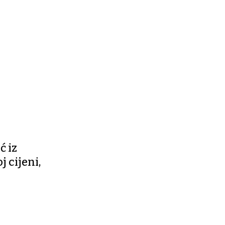
ć iz
j cijeni,