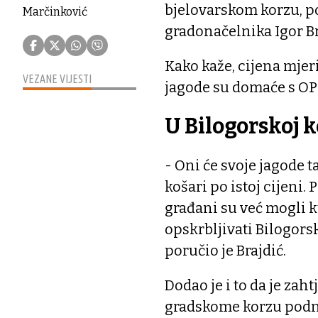
bjelovarskom korzu, p
Marčinković
gradonačelnika Igor Br
Kako kaže, cijena mjer
VEZANE VIJESTI
jagode su domaće s OPG
U Bilogorskoj k
- Oni će svoje jagode t
košari po istoj cijeni.
građani su već mogli ku
opskrbljivati Bilogor
poručio je Brajdić.
Dodao je i to da je zah
gradskome korzu podni