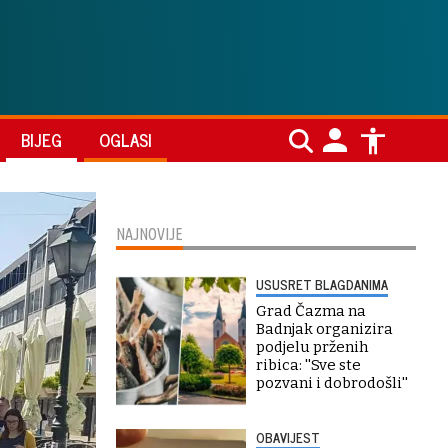
BIJEG
OGLASI
NAJNOVIJE
USUSRET BLAGDANIMA
Grad Čazma na
Badnjak organizira
podjelu prženih
ribica: ''Sve ste
pozvani i dobrodošli''
OBAVIJEST