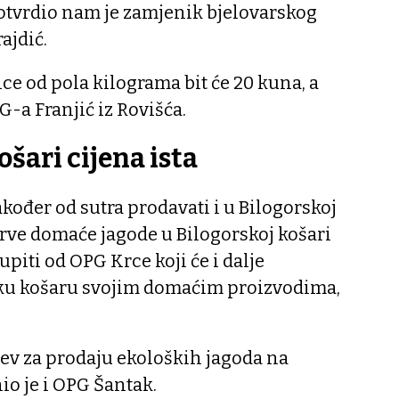
otvrdio nam je zamjenik bjelovarskog
ajdić.
ice od pola kilograma bit će 20 kuna, a
-a Franjić iz Rovišća.
ošari cijena ista
akođer od sutra prodavati i u Bilogorskoj
 Prve domaće jagode u Bilogorskoj košari
piti od OPG Krce koji će i dalje
sku košaru svojim domaćim proizvodima,
tjev za prodaju ekoloških jagoda na
o je i OPG Šantak.