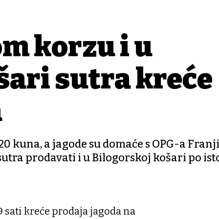
m korzu i u
šari sutra kreće
a
 20 kuna, a jagode su domaće s OPG-a Franji
utra prodavati i u Bilogorskoj košari po isto
 9 sati kreće prodaja jagoda na