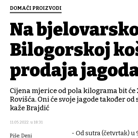
DOMAĆI PROIZVODI
Na bjelovarsko
Bilogorskoj ko
prodaja jagod
Cijena mjerice od pola kilograma bit će
Rovišća. Oni će svoje jagode također od s
kaže Brajdić
11.05.2022. u 18:31
- Od sutra (četvrtak) u
Piše: Deni