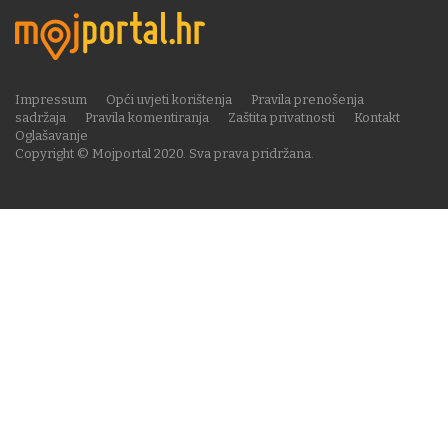
Impressum
Opći uvjeti korištenja
Pravila prenošenja
sadržaja
Pravila komentiranja
Zaštita privatnosti
Kontakt
Oglašavanje
Copyright © Mojportal 2020. Sva prava pridržana.