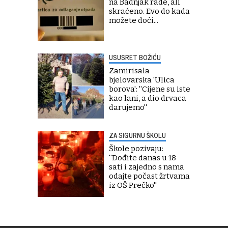
na Badnjak rade, ali
skraćeno. Evo do kada
možete doći...
USUSRET BOŽIĆU
Zamirisala
bjelovarska 'Ulica
borova': ''Cijene su iste
kao lani, a dio drvaca
darujemo''
ZA SIGURNU ŠKOLU
Škole pozivaju:
''Dođite danas u 18
sati i zajedno s nama
odajte počast žrtvama
iz OŠ Prečko''