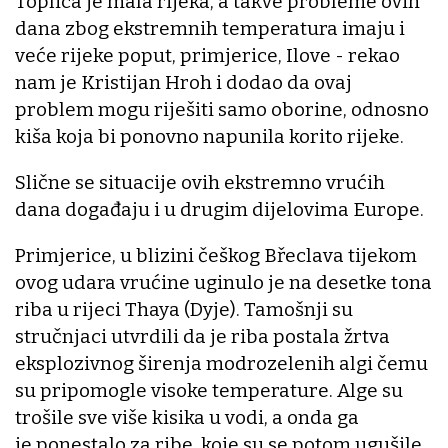
Toplica je mala rijeka, a takve probleme ovih
dana zbog ekstremnih temperatura imaju i
veće rijeke poput, primjerice, Ilove - rekao
nam je Kristijan Hroh i dodao da ovaj
problem mogu riješiti samo oborine, odnosno
kiša koja bi ponovno napunila korito rijeke.
Slične se situacije ovih ekstremno vrućih
dana događaju i u drugim dijelovima Europe.
Primjerice, u blizini češkog Břeclava tijekom
ovog udara vrućine uginulo je na desetke tona
riba u rijeci Thaya (Dyje). Tamošnji su
stručnjaci utvrdili da je riba postala žrtva
eksplozivnog širenja modrozelenih algi čemu
su pripomogle visoke temperature. Alge su
trošile sve više kisika u vodi, a onda ga
je ponestalo za ribe, koje su se potom ugušile.