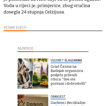
Voda u rijeci je, primjerice, zbog vrućina
dosegla 24 stupnja Celzijusa.
VEZANE VIJESTI
NAJNOVIJE
USUSRET BLAGDANIMA
Grad Čazma na
Badnjak organizira
podjelu prženih
ribica: ''Sve ste
pozvani i dobrodošli''
OBAVIJEST
Darkom i Reciklažno