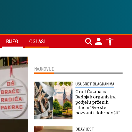
BIJEG
OGLASI
NAJNOVIJE
USUSRET BLAGDANIMA
Grad Čazma na
Badnjak organizira
podjelu prženih
ribica: ''Sve ste
pozvani i dobrodošli''
OBAVIJEST