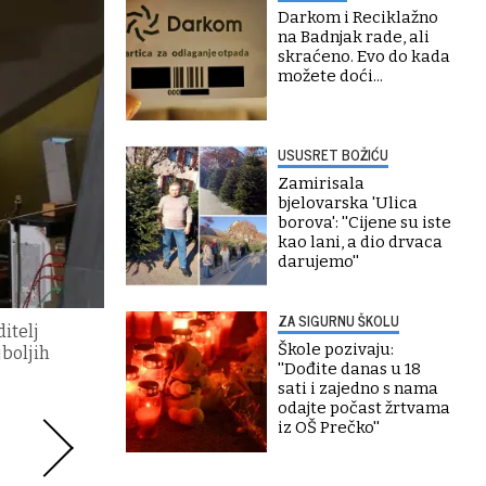
Darkom i Reciklažno
na Badnjak rade, ali
skraćeno. Evo do kada
možete doći...
USUSRET BOŽIĆU
Zamirisala
bjelovarska 'Ulica
borova': ''Cijene su iste
kao lani, a dio drvaca
darujemo''
ZA SIGURNU ŠKOLU
itelj
Škole pozivaju:
jboljih
''Dođite danas u 18
sati i zajedno s nama
odajte počast žrtvama
iz OŠ Prečko''