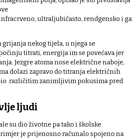
ove
 infracrveno, ultraljubičasto, rendgensko i gam
 grijanja nekog tijela, u njega se
počinju titrati, energija im se povećava jer
nja. Jezgre atoma nose električne naboje,
oma dolazi zapravo do titranja električnih
epio različitim zanimljivim pokusima pred
lje ljudi
le su dio životne pa tako i školske
primjer je prijenosno računalo spojeno na