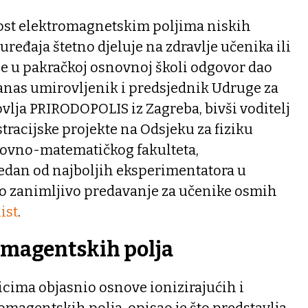
nost elektromagnetskim poljima niskih
uređaja štetno djeluje na zdravlje učenika ili
je u pakračkoj osnovnoj školi odgovor dao
danas umirovljenik i predsjednik Udruge za
lja PRIRODOPOLIS iz Zagreba, bivši voditelj
tracijske projekte na Odsjeku za fiziku
lovno-matematičkog fakulteta,
 jedan od najboljih eksperimentatora u
rlo zanimljivo predavanje za učenike osmih
ist
.
omagentskih polja
icima objasnio osnove ionizirajućih i
omagentskih polja, opisao je što predstavlja