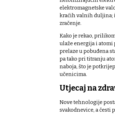
elektromagnetske val
kraćih valnih duljina;
zračenje.
Kako je rekao, prilikom
ulaže energija i atomi 
prelaze u pobuđena sta
pa tako pri titranju at
naboja, što je potkrij
učenicima.
Utjecaj na zdrav
Nove tehnologije posta
svakodnevice, a česti 