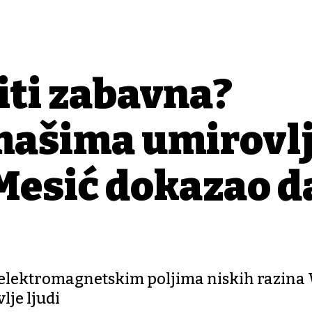
biti zabavna?
ašima umirovlj
 Mesić dokazao d
st elektromagnetskim poljima niskih razina
lje ljudi