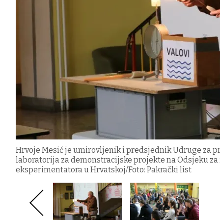
Hrvoje Mesić je umirovljenik i predsjednik Udruge za p
laboratorija za demonstracijske projekte na Odsjeku za 
eksperimentatora u Hrvatskoj/Foto: Pakrački list