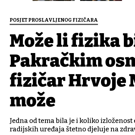
POSJET PROSLAVLJENOG FIZIČARA
Može li fizika 
Pakračkim osm
fizičar Hrvoje
može
Jedna od tema bila je i koliko izloženo
radijskih uređaja štetno djeluje na zdrav