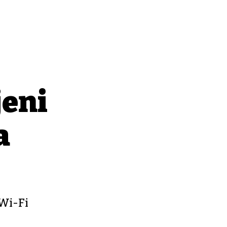
eni
a
 Wi-Fi