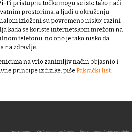
Wi-Fi pristupne točke mogu se isto tako naći
vatnim prostorima, a ljudi u okruženju
alom izloženi su povremeno niskoj razini
ja kada se koriste internetskom mrežom na
lnom telefonu, no ono je tako nisko da
 na zdravlje.
nicima na vrlo zanimljiv način objasnio i
ne principe iz fizike, piše
Pakrački list.
Impressum
Opći uvjeti korištenja
Pravila prenošenja sadržaja