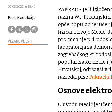
05.03.2022. u 18:41
PAKRAC - Je li izlože
razina Wi-Fi radijskih 
Piše: Redakcija
opće populacije jučer 
fizičar Hrvoje Mesić, 
promicanje prirodoslov
VEZANE VIJESTI
laboratorija za demons
zagrebačkog Prirodos
popularizator fizike i
Hrvatskoj, održavši v
razreda, piše
Pakrački l
Osnove elektr
U uvodu Mesić je učen
neionizirajućih elektr