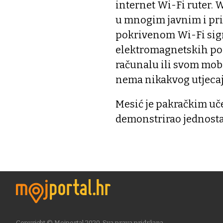
internet Wi-Fi ruter. 
u mnogim javnim i pri
pokrivenom Wi-Fi sign
elektromagnetskih pol
računalu ili svom mobi
nema nikakvog utjecaja
Mesić je pakračkim uče
demonstrirao jednostav
Copyright © Mojportal 2020. Sva prava pridržana.