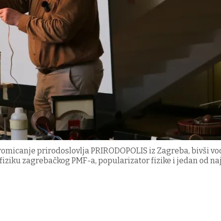
romicanje prirodoslovlja PRIRODOPOLIS iz Zagreba, bivši vod
fiziku zagrebačkog PMF-a, popularizator fizike i jedan od na