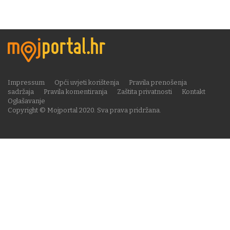
Impressum
Opći uvjeti korištenja
Pravila prenošenja
sadržaja
Pravila komentiranja
Zaštita privatnosti
Kontakt
Oglašavanje
Copyright © Mojportal 2020. Sva prava pridržana.