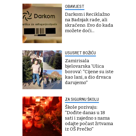
OBAVIJEST
Darkom i Reciklažno
na Badnjak rade, ali
skraćeno. Evo do kada
možete doći...
USUSRET BOŽIĆU
Zamirisala
bjelovarska 'Ulica
borova': ''Cijene su iste
kao lani, a dio drvaca
darujemo''
ZA SIGURNU ŠKOLU
Škole pozivaju:
''Dođite danas u 18
sati i zajedno s nama
odajte počast žrtvama
iz OŠ Prečko''