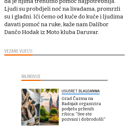
da je njima trenutno pomoć najpotrebnija.
Ljudi su probdjeli noć na livadama, promrzli
su i gladni. Ići ćemo od kuće do kuće i ljudima
davati pomoć na ruke, kaže nam Dalibor
Dančo Hodak iz Moto kluba Daruvar.
VEZANE VIJESTI
NAJNOVIJE
USUSRET BLAGDANIMA
Grad Čazma na
Badnjak organizira
podjelu prženih
ribica: ''Sve ste
pozvani i dobrodošli''