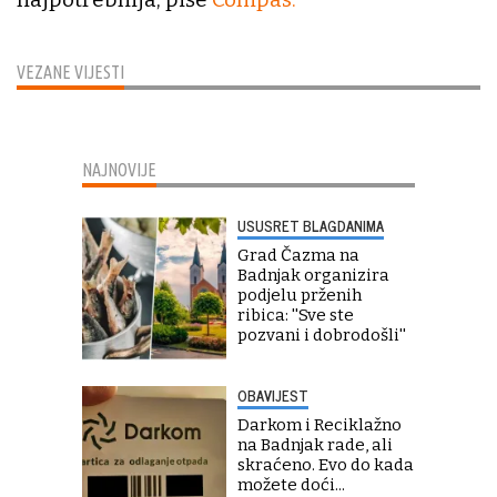
VEZANE VIJESTI
NAJNOVIJE
USUSRET BLAGDANIMA
Grad Čazma na
Badnjak organizira
podjelu prženih
ribica: ''Sve ste
pozvani i dobrodošli''
OBAVIJEST
Darkom i Reciklažno
na Badnjak rade, ali
skraćeno. Evo do kada
možete doći...