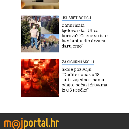
USUSRET BOŽIĆU
Zamirisala
bjelovarska 'Ulica
borova': ''Cijene su iste
kao lani, a dio drvaca
darujemo''
ZA SIGURNU ŠKOLU
Škole pozivaju:
''Dođite danas u 18
sati i zajedno s nama
odajte počast žrtvama
iz OŠ Prečko''