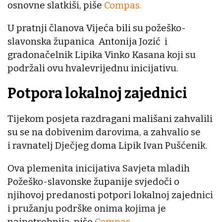
osnovne slatkiši, piše
Compas.
U pratnji članova Vijeća bili su požeško-
slavonska županica Antonija Jozić i
gradonačelnik Lipika Vinko Kasana koji su
podržali ovu hvalevrijednu inicijativu.
Potpora lokalnoj zajednici
Tijekom posjeta razdragani mališani zahvalili
su se na dobivenim darovima, a zahvalio se
i ravnatelj Dječjeg doma Lipik Ivan Pušćenik.
Ova plemenita inicijativa Savjeta mladih
Požeško-slavonske županije svjedoči o
njihovoj predanosti potpori lokalnoj zajednici
i pružanju podrške onima kojima je
najpotrebnija, piše
Compas.