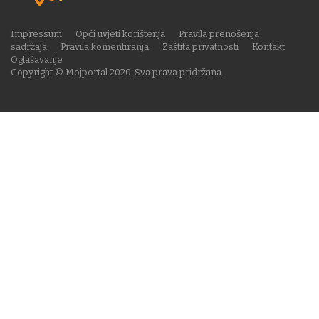
Impressum
Opći uvjeti korištenja
Pravila prenošenja
sadržaja
Pravila komentiranja
Zaštita privatnosti
Kontakt
Oglašavanje
Copyright © Mojportal 2020. Sva prava pridržana.