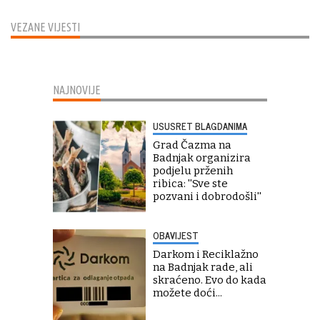
VEZANE VIJESTI
NAJNOVIJE
USUSRET BLAGDANIMA
Grad Čazma na
Badnjak organizira
podjelu prženih
ribica: ''Sve ste
pozvani i dobrodošli''
OBAVIJEST
Darkom i Reciklažno
na Badnjak rade, ali
skraćeno. Evo do kada
možete doći...