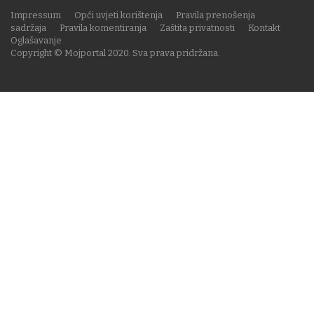
Impressum
Opći uvjeti korištenja
Pravila prenošenja
sadržaja
Pravila komentiranja
Zaštita privatnosti
Kontakt
Oglašavanje
Copyright © Mojportal 2020. Sva prava pridržana.