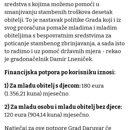
sredstva s kojima možemo pomoći u
smanjivanju stambenih troškova desetak
obitelji. To je nastavak politike Grada koji i iz
svog proračuna pomaže mladima i mladim
obiteljima s bespovratnim sredstvima za
poticanje stambenog zbrinjavanja, a sada isto
to radimo i uz pomoć državnih mjera - rekao
je gradonačelnik Damir Lneniček.
Financijska potpora po korisniku iznosi:
1)
Za mladu obitelj s djecom:
180 eura
(1.356,21 kuna) mjesečno.
2)
Za mladu osobu i mladu obitelj bez djece:
120 eura (904,14 kuna) mjesečno.
Natječaj za ove potpore Grad Daruvar će