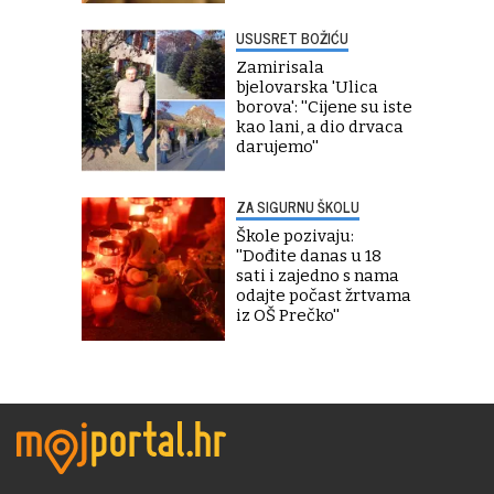
USUSRET BOŽIĆU
Zamirisala
bjelovarska 'Ulica
borova': ''Cijene su iste
kao lani, a dio drvaca
darujemo''
ZA SIGURNU ŠKOLU
Škole pozivaju:
''Dođite danas u 18
sati i zajedno s nama
odajte počast žrtvama
iz OŠ Prečko''