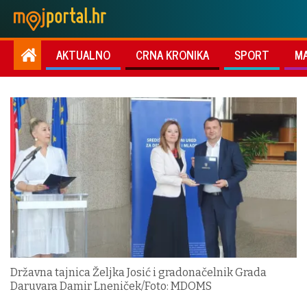
AKTUALNO
CRNA KRONIKA
SPORT
M
Državna tajnica Željka Josić i gradonačelnik Grada
Daruvara Damir Lneniček/Foto: MDOMS