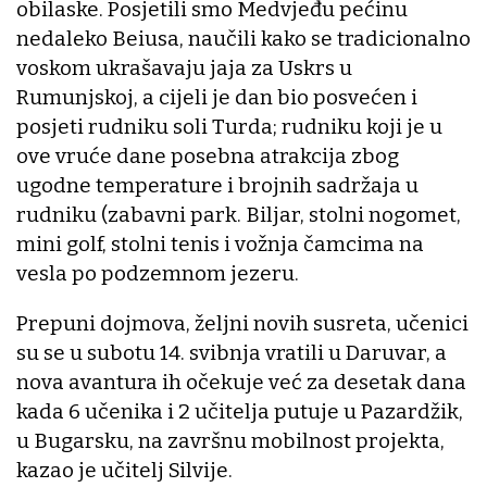
obilaske. Posjetili smo Medvjeđu pećinu
nedaleko Beiusa, naučili kako se tradicionalno
voskom ukrašavaju jaja za Uskrs u
Rumunjskoj, a cijeli je dan bio posvećen i
posjeti rudniku soli Turda; rudniku koji je u
ove vruće dane posebna atrakcija zbog
ugodne temperature i brojnih sadržaja u
rudniku (zabavni park. Biljar, stolni nogomet,
mini golf, stolni tenis i vožnja čamcima na
vesla po podzemnom jezeru.
Prepuni dojmova, željni novih susreta, učenici
su se u subotu 14. svibnja vratili u Daruvar, a
nova avantura ih očekuje već za desetak dana
kada 6 učenika i 2 učitelja putuje u Pazardžik,
u Bugarsku, na završnu mobilnost projekta,
kazao je učitelj Silvije.