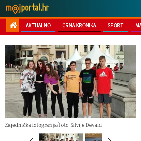
AKTUALNO
CRNA KRONIKA
SPORT
M
Zajednička fotografija/Foto: Silvije Devald