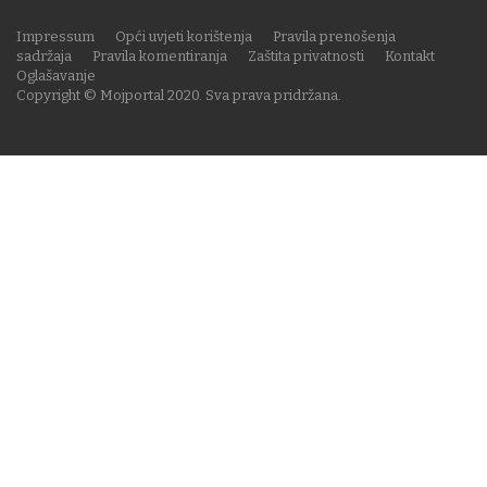
Impressum
Opći uvjeti korištenja
Pravila prenošenja
sadržaja
Pravila komentiranja
Zaštita privatnosti
Kontakt
Oglašavanje
Copyright © Mojportal 2020. Sva prava pridržana.