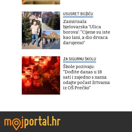
USUSRET BOŽIĆU
Zamirisala
bjelovarska 'Ulica
borova': ''Cijene su iste
kao lani, a dio drvaca
darujemo''
ZA SIGURNU ŠKOLU
Škole pozivaju:
''Dođite danas u 18
sati i zajedno s nama
odajte počast žrtvama
iz OŠ Prečko''