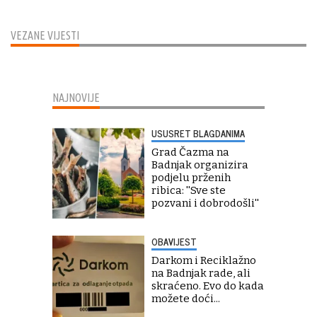
VEZANE VIJESTI
NAJNOVIJE
USUSRET BLAGDANIMA
Grad Čazma na
Badnjak organizira
podjelu prženih
ribica: ''Sve ste
pozvani i dobrodošli''
OBAVIJEST
Darkom i Reciklažno
na Badnjak rade, ali
skraćeno. Evo do kada
možete doći...